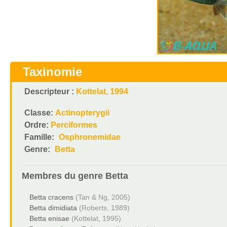
Taxinomie
Descripteur :
Kottelat, 1994
Classe:
Actinopterygii
Ordre:
Perciformes
Famille:
Osphronemidae
Genre:
Betta
Membres du genre
Betta
Betta cracens
(Tan & Ng, 2005)
Betta dimidiata
(Roberts, 1989)
Betta enisae
(Kottelat, 1995)