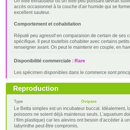
Un filtre exhausteur ou un filtre peu puissant devrait suffi
accès occasionnel à la couche d'air humide qui se formera
excellent sauteur.
Comportement et cohabitation
Réputé peu agressif en comparaison de certain de ses c
spécifique. Il peut toutefois cohabiter avec certains petit
renseigner avant. On peut le maintenir en couple, en ha
Disponibilité commerciale :
Rare
Les spécimen disponibles dans le commerce sont princi
Reproduction
Type
Ovipare
Le Betta simplex est un incubateur buccal. Idéalement, l
poissons ne soient déjà maintenus seuls. L'aquarium doit 
/ film plastique) car les alevins ont besoin d'accéder à
labyrinthe peut être compromis.