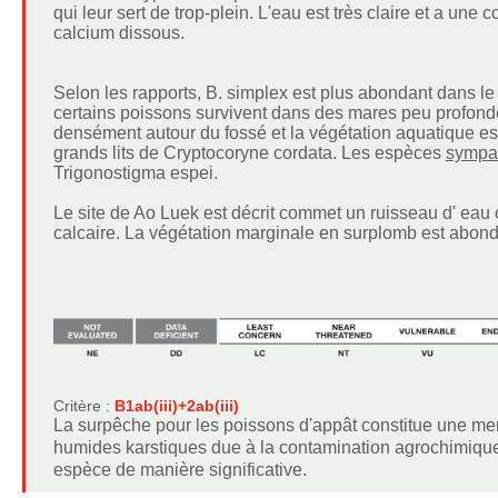
qui leur sert de trop-plein. L'eau est très claire et a une
calcium dissous.
Selon les rapports, B. simplex est plus abondant dans le 
certains poissons survivent dans des mares peu profond
densément autour du fossé et la végétation aquatique e
grands lits de Cryptocoryne cordata. Les espèces
sympa
Trigonostigma espei.
Le site de Ao Luek est décrit commet un ruisseau d' eau c
calcaire. La végétation marginale en surplomb est abon
Critère :
B1ab(iii)+2ab(iii)
La surpêche pour les poissons d'appât constitue une men
humides karstiques due à la contamination agrochimique
espèce de manière significative.