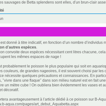
es sauvages de Betta splendens sont elles, d'un brun-clair ass
ité
un
est donné à titre indicatif, en fonction d’un nombre d’individus
ion d’autres espèces
.
i on convoite deux espèces nécessitant cent litres chacune, cela f
ccupent les mêmes espaces de nage !
st probablement le poisson le plus populaire qui soit en aquario
s couleurs, de grandes nageoires, il est souvent choisi par les d
e nécessite quelques précautions et connaissances. En particul
s, "vivre dans une flaque" dans son milieu naturel est en fait un
ire un mètre cube ! On oubliera bien évidemment les vases et aut
t décoratif.
rtera avantageusement à l'article dédié à ce poisson sur B-Aqu
ww.b-aqua.com/pages/art_debut_Aquabetta.aspx