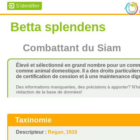
Betta splendens
Combattant du Siam
Élevé et sélectionné en grand nombre pour un comm
comme animal domestique. Il a des droits particuliers
de certification de cession et à une maintenance dig
Des informations manquantes, des précisions à apporter? N'hé
rédaction de la base de données!
Taxinomie
Descripteur :
Regan, 1910