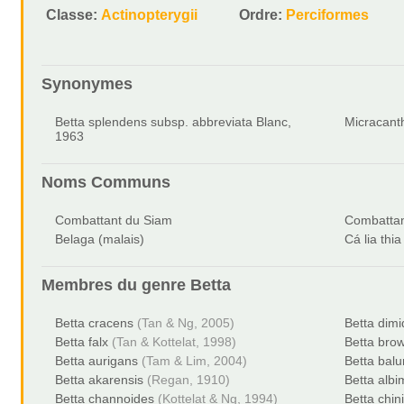
Classe:
Actinopterygii
Ordre:
Perciformes
Synonymes
Betta splendens subsp. abbreviata Blanc,
Micracant
1963
Noms Communs
Combattant du Siam
Combatta
Belaga (malais)
Cá lia thia
Membres du genre
Betta
Betta cracens
(Tan & Ng, 2005)
Betta dimi
Betta falx
(Tan & Kottelat, 1998)
Betta bro
Betta aurigans
(Tam & Lim, 2004)
Betta bal
Betta akarensis
(Regan, 1910)
Betta albi
Betta channoides
(Kottelat & Ng, 1994)
Betta chin