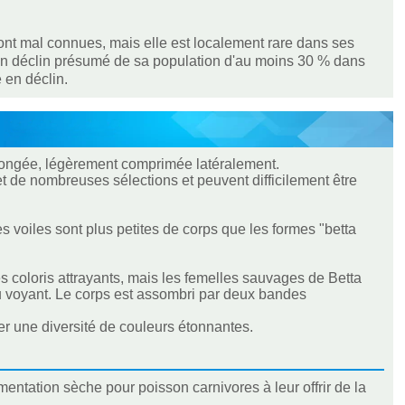
nt mal connues, mais elle est localement rare dans ses
un déclin présumé de sa population d'au moins 30 % dans
 en déclin.
llongée, légèrement comprimée latéralement.
jet de nombreuses sélections et peuvent difficilement être
s voiles sont plus petites de corps que les formes "betta
s coloris attrayants, mais les femelles sauvages de Betta
u voyant. Le corps est assombri par deux bandes
r une diversité de couleurs étonnantes.
mentation sèche pour poisson carnivores à leur offrir de la