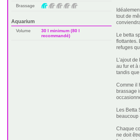
Brassage
Idéalement,
tout de mê
Aquarium
conviendra
Volume
30 l minimum (80 l
Le betta s
recommandé)
flottantes
refuges qu
L'ajout de
au fur et 
tandis que
Comme il h
brassage i
occasionne
Les Betta 
beaucoup d
Chaque coh
ne doit êt