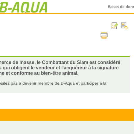
Bases de don
erce de masse, le Combattant du Siam est considéré
 qui obligent le vendeur et l'acquéreur à la signature
ne et conforme au bien-être animal.
sitez pas à devenir membre de B-Aqua et participer à la