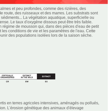
calmes et peu profondes, comme des rizières, des
 route, des ruisseaux et des marres. Les substrats sont
le, sédiments... La végétation aquatique, superficielle ou
ense. Le taux d'oxygène dissous peut être très faible.
 un régime de mousson qui, dans des pièces d'eau de petit
t les conditions de vie et les paramètres de l'eau. Cette
nir des populations isolées lors de la saison sèche.
ertis en terres agricoles intensives, aménagés ou pollués,
ation. L'érosion génétique des animaux d'élevage