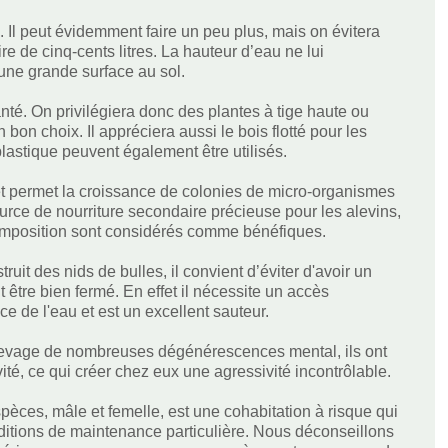
re. Il peut évidemment faire un peu plus, mais on évitera
de cinq-cents litres. La hauteur d’eau ne lui
 une grande surface au sol.
é. On privilégiera donc des plantes à tige haute ou
on choix. Il appréciera aussi le bois flotté pour les
plastique peuvent également être utilisés.
 et permet la croissance de colonies de micro-organismes
urce de nourriture secondaire précieuse pour les alevins,
écomposition sont considérés comme bénéfiques.
it des nids de bulles, il convient d’éviter d'avoir un
 être bien fermé. En effet il nécessite un accès
e de l'eau et est un excellent sauteur.
élevage de nombreuses dégénérescences mental, ils ont
ité, ce qui créer chez eux une agressivité incontrôlable.
pèces, mâle et femelle, est une cohabitation à risque qui
ditions de maintenance particulière. Nous déconseillons