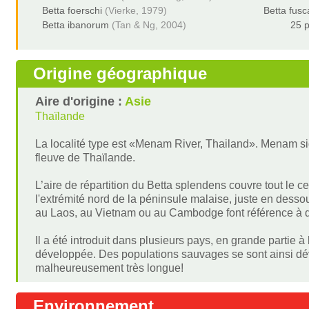
Betta foerschi
(Vierke, 1979)
Betta fusc
Betta ibanorum
(Tan & Ng, 2004)
25 p
Origine géographique
Aire d'origine :
Asie
Thaïlande
La localité type est «Menam River, Thailand». Menam sign
fleuve de Thaïlande.
L’aire de répartition du Betta splendens couvre tout le
l'extrémité nord de la péninsule malaise, juste en dess
au Laos, au Vietnam ou au Cambodge font référence à d'
Il a été introduit dans plusieurs pays, en grande partie 
développée. Des populations sauvages se sont ainsi dév
malheureusement très longue!
Environnement