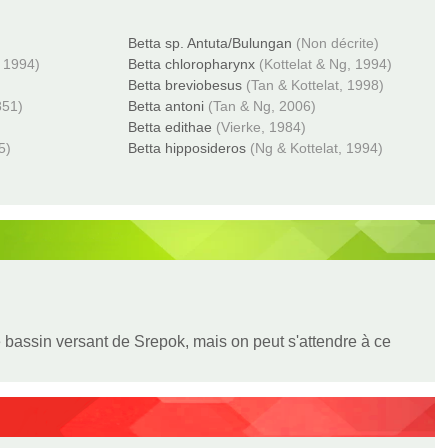
Betta sp. Antuta/Bulungan
(Non décrite)
, 1994)
Betta chloropharynx
(Kottelat & Ng, 1994)
Betta breviobesus
(Tan & Kottelat, 1998)
851)
Betta antoni
(Tan & Ng, 2006)
Betta edithae
(Vierke, 1984)
5)
Betta hipposideros
(Ng & Kottelat, 1994)
 bassin versant de Srepok, mais on peut s'attendre à ce