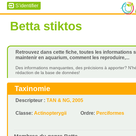
Betta stiktos
Retrouvez dans cette fiche, toutes les informations s
maintenir en aquarium, comment les reproduire,...
Des informations manquantes, des précisions à apporter? N'hé
rédaction de la base de données!
Taxinomie
Descripteur :
TAN & NG, 2005
Classe:
Actinopterygii
Ordre:
Perciformes