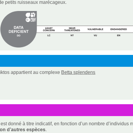
s de petits ruisseaux marécageux.
tiktos appartient au complexe
Betta splendens
est donné à titre indicatif, en fonction d’un nombre d’individus
ion d’autres espèces
.