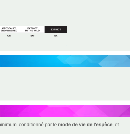
 minimum, conditionné par le
mode de vie de l'espèce
, et