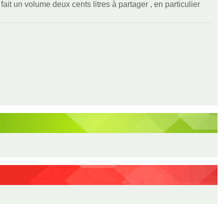
ait un volume deux cents litres à partager , en particulier