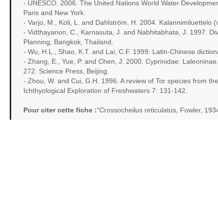
- UNESCO. 2006. The United Nations World Water Development R
Paris and New York.
- Varjo, M., Koli, L. and Dahlström, H. 2004. Kalannimiluettel
- Vidthayanon, C., Karnasuta, J. and Nabhitabhata, J. 1997. Div
Planning, Bangkok, Thailand.
- Wu, H.L., Shao, K.T. and Lai, C.F. 1999. Latin-Chinese dicti
- Zhang, E., Yue, P. and Chen, J. 2000. Cyprinidae: Laleoninae. 
272. Science Press, Beijing.
- Zhou, W. and Cui, G.H. 1996. A review of Tor species from th
Ichthyological Exploration of Freshwaters 7: 131-142.
Pour citer cette fiche :
"Crossocheilus reticulatus, Fowler, 19