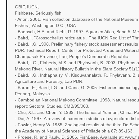
GBIF, IUCN,
Fishbase, Seriously fish
- Anon. 2001. Fish collection database of the National Museum of
Fishes., Washington D.C., USA.
- Baensch, H.A. and Riehl, R. 1997. Aquarien Atlas, Band 5. M
- Baird, I. "Crossocheilus reticulatus". The IUCN Red List of 
- Baird, I.G. 1998. Preliminary fishery stock assessment resu
PDR. Technical Report. Center for Protected Areas and Waters
Champasak Province, Lao, People's Democratic Republic.
- Baird, I.G., Flaherty, M.S. and Phylavanh, B. 2003. Rhythms o
Mekong River. Natural History Bulletin in the Siam Society 51(1)
- Baird, I.G., Inthaphaisy, V., Kisouvannalath, P., Phylavanh, 
Agriculture and Forestry, Lao PDR.
- Baran, E., Baird, I.G. and Cans, G. 2005. Fisheries bioecolo
Penang, Malaysia.
- Cambodian National Mekong Committee. 1998. Natural resour
report: Sectoral Studies. CMB/95/003.
- Chu, X.L. and Chen, Y. 1989. The fishes of Yunnan, China. Par
- Doi, A. 1997. A review of taxonomic studies of cypriniform fis
- Fowler, Henry W. 1935. Zoological results of the third De Sc
the Academy of Natural Sciences of Philadelphia 87: 89-163.
- Froese, R. and Pauly, D. 2006. FishBase. Available at: www.fi