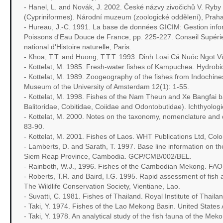
- Hanel, L. and Novák, J. 2002. České názvy zivočichů V. Ryby a
(Cypriniformes). Národní muzeum (zoologické oddělení), Praha
- Hureau, J.-C. 1991. La base de données GICIM: Gestion infor
Poissons d'Eau Douce de France, pp. 225-227. Conseil Supér
national d'Histoire naturelle, Paris.
- Khoa, T.T. and Huong, T.T.T. 1993. Dinh Loai Cá Nuóc Ngot
- Kottelat, M. 1985. Fresh-water fishes of Kampuchea. Hydrobi
- Kottelat, M. 1989. Zoogeography of the fishes from Indochines
Museum of the University of Amsterdam 12(1): 1-55.
- Kottelat, M. 1998. Fishes of the Nam Theun and Xe Bangfai ba
Balitoridae, Cobitidae, Coiidae and Odontobutidae). Ichthyologi
- Kottelat, M. 2000. Notes on the taxonomy, nomenclature and di
83-90.
- Kottelat, M. 2001. Fishes of Laos. WHT Publications Ltd, Col
- Lamberts, D. and Sarath, T. 1997. Base line information on the
Siem Reap Province, Cambodia. GCP/CMB/002/BEL.
- Rainboth, W.J., 1996. Fishes of the Cambodian Mekong. FAO s
- Roberts, T.R. and Baird, I.G. 1995. Rapid assessment of fis
The Wildlife Conservation Society, Vientiane, Lao.
- Suvatti, C. 1981. Fishes of Thailand. Royal Institute of Thail
- Taki, Y. 1974. Fishes of the Lao Mekong Basin. United States
- Taki, Y. 1978. An analytical study of the fish fauna of the Me