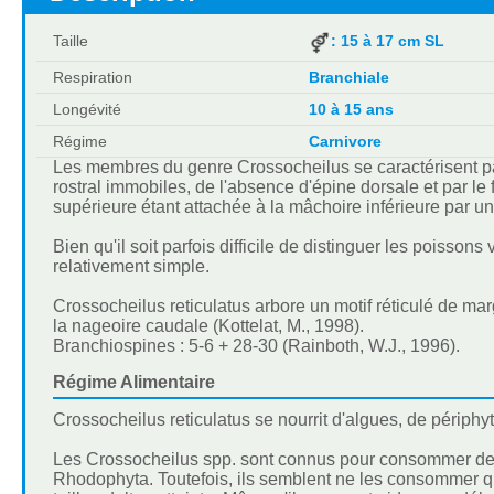
Taille
: 15 à 17 cm SL
Respiration
Branchiale
Longévité
10 à 15 ans
Régime
Carnivore
Les membres du genre Crossocheilus se caractérisent par
rostral immobiles, de l'absence d'épine dorsale et par le f
supérieure étant attachée à la mâchoire inférieure par 
Bien qu'il soit parfois difficile de distinguer les poissons
relativement simple.
Crossocheilus reticulatus arbore un motif réticulé de mar
la nageoire caudale (Kottelat, M., 1998).
Branchiospines : 5-6 + 28-30 (Rainboth, W.J., 1996).
Régime Alimentaire
Crossocheilus reticulatus se nourrit d'algues, de périph
Les Crossocheilus spp. sont connus pour consommer des
Rhodophyta. Toutefois, ils semblent ne les consommer qu