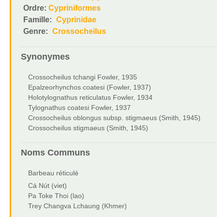
Ordre:
Cypriniformes
Famille:
Cyprinidae
Genre:
Crossocheilus
Synonymes
Crossocheilus tchangi Fowler, 1935
Epalzeorhynchos coatesi (Fowler, 1937)
Holotylognathus reticulatus Fowler, 1934
Tylognathus coatesi Fowler, 1937
Crossocheilus oblongus subsp. stigmaeus (Smith, 1945)
Crossocheilus stigmaeus (Smith, 1945)
Noms Communs
Barbeau réticulé
Cá Nút (viet)
Pa Toke Thoi (lao)
Trey Changva Lchaung (Khmer)