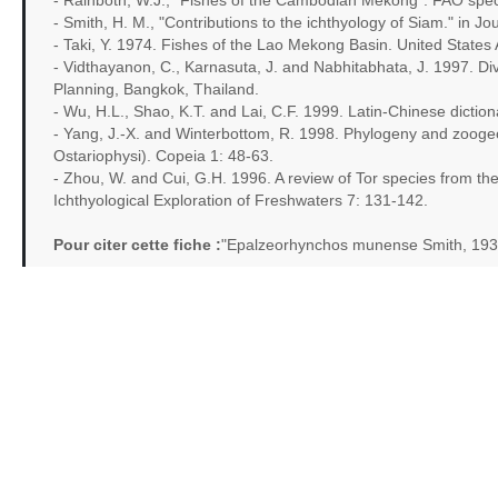
- Rainboth, W.J., "Fishes of the Cambodian Mekong". FAO specie
- Smith, H. M., "Contributions to the ichthyology of Siam." in 
- Taki, Y. 1974. Fishes of the Lao Mekong Basin. United States
- Vidthayanon, C., Karnasuta, J. and Nabhitabhata, J. 1997. Div
Planning, Bangkok, Thailand.
- Wu, H.L., Shao, K.T. and Lai, C.F. 1999. Latin-Chinese dicti
- Yang, J.-X. and Winterbottom, R. 1998. Phylogeny and zooge
Ostariophysi). Copeia 1: 48-63.
- Zhou, W. and Cui, G.H. 1996. A review of Tor species from th
Ichthyological Exploration of Freshwaters 7: 131-142.
Pour citer cette fiche :
"Epalzeorhynchos munense Smith, 193