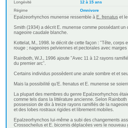
Longévité
12 à 15 ans
Régime
Omnivore
Epalzeorhynchos munense ressemble à
E. frenatus
et l
Smith (1934) a décrit E. munense comme possédant un co
nageoire caudale blanche.
Kottelat, M., 1998. le décrit de cette façon : "Tête, corps
rouge ; nageoires pelviennes et pectorales avec marges 
Rainboth, W.J., 1996 ajoute "Avec 11 à 12 rayons ramifié
du premier arc".
Certains individus possèdent une anale sombre et et seu
Mais la possibilité qu'E. frenatus et E. munense se soie
La plupart des membres du genre Epalzeorhynchos étaie
comme tels dans la littérature ancienne. Selon Rainboth (
possession de dix à treize rayons ramifiés de la nageoire
et des lobes rostraux rigides et librement mobiles.
Epalzeorhynchos lui-même a subi des changements assez
Crossocheilus et E. bicornis déplacées vers le nouveau g