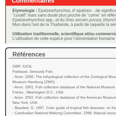
Commentaires
Etymologie :
Epalzeorhynchos, d' epalzeo- , de signific
"curatif" mais sans doute plus proche de "corne" en réf
Epalzeorhynchos spp., et du Grec ancien ρυνχος (rhyncho
Mun dans l'est de la Thaïlande, à partir de laquelle la sér
Utilisation traditionnelle, scientifique et/ou commercia
L'utilisation de cette espèce pour l'alimentation humaine 
Références
GBIF, IUCN,
Fishbase, Seriously Fish,
- Anon. 2000. The icthyological collection of the Zoological M
Museum Hamburg (ZMH).
- Anon. 2001. Fish collection database of the National Museum of
Fishes., Washington D.C., USA.
- Anon. 2002. Fish collection database of the American Museum
New York, USA.
- Bassleer, G. 1997. Color guide of tropical fish diseases: on 
- Cambodian National Mekong Committee. 1998. Natural resour