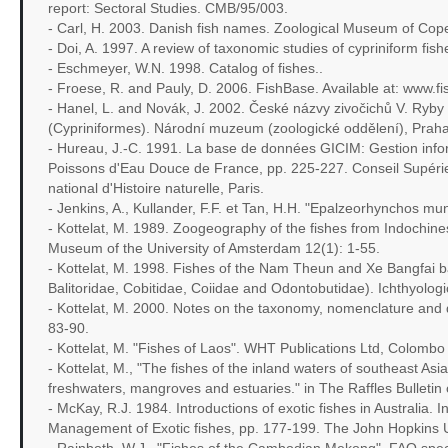
report: Sectoral Studies. CMB/95/003.
- Carl, H. 2003. Danish fish names. Zoological Museum of Co
- Doi, A. 1997. A review of taxonomic studies of cypriniform fis
- Eschmeyer, W.N. 1998. Catalog of fishes..
- Froese, R. and Pauly, D. 2006. FishBase. Available at: www.fi
- Hanel, L. and Novák, J. 2002. České názvy zivočichů V. Ryby a
(Cypriniformes). Národní muzeum (zoologické oddělení), Praha
- Hureau, J.-C. 1991. La base de données GICIM: Gestion infor
Poissons d'Eau Douce de France, pp. 225-227. Conseil Supér
national d'Histoire naturelle, Paris.
- Jenkins, A., Kullander, F.F. et Tan, H.H. "Epalzeorhynchos
- Kottelat, M. 1989. Zoogeography of the fishes from Indochines
Museum of the University of Amsterdam 12(1): 1-55.
- Kottelat, M. 1998. Fishes of the Nam Theun and Xe Bangfai ba
Balitoridae, Cobitidae, Coiidae and Odontobutidae). Ichthyologi
- Kottelat, M. 2000. Notes on the taxonomy, nomenclature and di
83-90.
- Kottelat, M. "Fishes of Laos". WHT Publications Ltd, Colombo 
- Kottelat, M., "The fishes of the inland waters of southeast As
freshwaters, mangroves and estuaries." in The Raffles Bulleti
- McKay, R.J. 1984. Introductions of exotic fishes in Australia. I
Management of Exotic fishes, pp. 177-199. The John Hopkins U