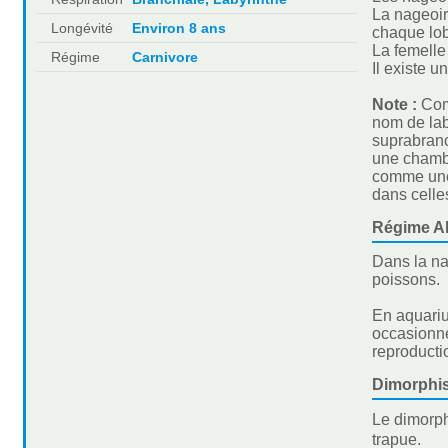
La nageoir
Longévité
Environ 8 ans
chaque lo
La femelle
Régime
Carnivore
Il existe u
Note :
Com
nom de lab
suprabranc
une chambr
comme une 
dans celle
Régime Al
Dans la na
poissons.
En aquariu
occasionne
reproducti
Dimorphi
Le dimorph
trapue.