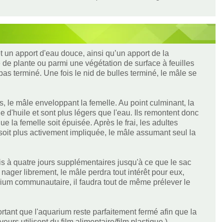
 un apport d'eau douce, ainsi qu’un apport de la
e de plante ou parmi une végétation de surface à feuilles
t pas terminé. Une fois le nid de bulles terminé, le mâle se
, le mâle enveloppant la femelle. Au point culminant, la
 d'huile et sont plus légers que l'eau. Ils remontent donc
e la femelle soit épuisée. Après le frai, les adultes
soit plus activement impliquée, le mâle assumant seul la
ois à quatre jours supplémentaires jusqu'à ce que le sac
nager librement, le mâle perdra tout intérêt pour eux,
ium communautaire, il faudra tout de même prélever le
ortant que l'aquarium reste parfaitement fermé afin que la
urs utilisent du film alimentaire/film plastique.)