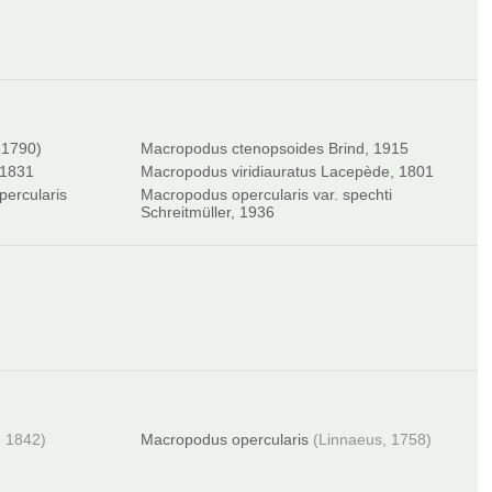
 1790)
Macropodus ctenopsoides Brind, 1915
 1831
Macropodus viridiauratus Lacepède, 1801
percularis
Macropodus opercularis var. spechti
Schreitmüller, 1936
, 1842)
Macropodus opercularis
(Linnaeus, 1758)