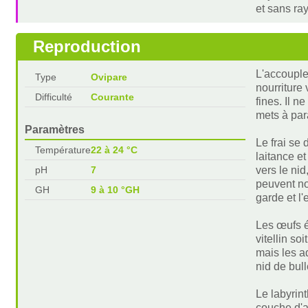
et sans ra
Reproduction
L'accouple
Type
Ovipare
nourriture
Difficulté
Courante
fines. Il n
mets à para
Paramètres
Le frai se
Température
22 à 24 °C
laitance e
pH
7
vers le nid
peuvent no
GH
9 à 10 °GH
garde et l'
Les œufs é
vitellin s
mais les a
nid de bul
Le labyrin
couche d'ai