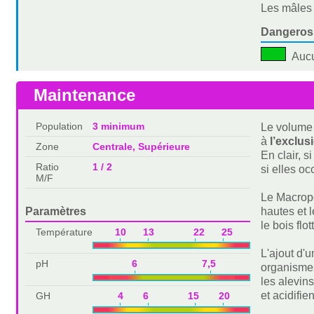
Les mâles 
Dangeros
Auc
Maintenance
Population
3 minimum
Le volume 
à
l’exclus
Zone
Centrale, Supérieure
En clair, s
Ratio
1 / 2
si elles o
M/F
Le Macropo
Paramètres
hautes et 
le bois flo
Température
10 13 22 25
L'ajout d'
pH
6 7,5
organismes
les alevin
et acidifie
GH
4 6 15 20