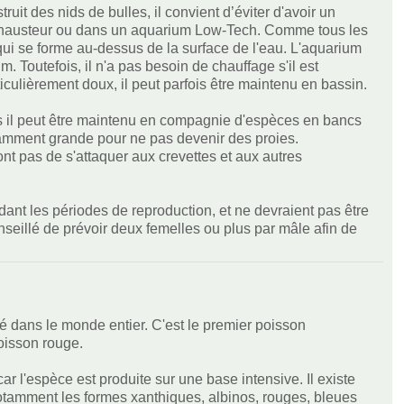
it des nids de bulles, il convient d’éviter d'avoir un
 exhausteur ou dans un aquarium Low-Tech. Comme tous les
qui se forme au-dessus de la surface de l'eau. L'aquarium
m. Toutefois, il n'a pas besoin de chauffage s'il est
culièrement doux, il peut parfois être maintenu en bassin.
ais il peut être maintenu en compagnie d'espèces en bancs
amment grande pour ne pas devenir des proies.
t pas de s'attaquer aux crevettes et aux autres
ant les périodes de reproduction, et ne devraient pas être
nseillé de prévoir deux femelles ou plus par mâle afin de
é dans le monde entier. C'est le premier poisson
oisson rouge.
r l'espèce est produite sur une base intensive. Il existe
tamment les formes xanthiques, albinos, rouges, bleues