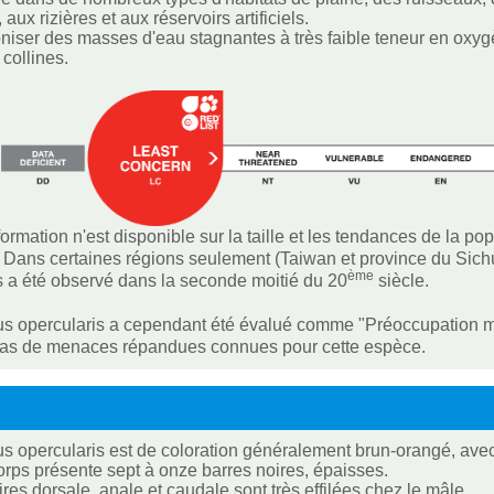
, aux rizières et aux réservoirs artificiels.
loniser des masses d'eau stagnantes à très faible teneur en oxy
 collines.
ormation n'est disponible sur la taille et les tendances de la p
n. Dans certaines régions seulement (Taiwan et province du Sichu
ème
s a été observé dans la seconde moitié du 20
siècle.
 opercularis a cependant été évalué comme "Préoccupation min
a pas de menaces répandues connues pour cette espèce.
 opercularis est de coloration généralement brun-orangé, avec 
corps présente sept à onze barres noires, épaisses.
res dorsale, anale et caudale sont très effilées chez le mâle.