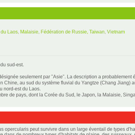
du Laos, Malaisie, Fédération de Russie, Taiwan, Vietnam
 du sud-est.
e désignée seulement par "Asie". La description a probablement
 Chine, au sud du système fluvial du Yangtze (Chang Jiang) au 
au nord-est du Laos.
bre de pays, dont la Corée du Sud, le Japon, la Malaisie, Singap
 opercularis peut survivre dans un large éventail de types d'ha
ve dans de nombreux types d'habitats de plaine, des ruisseaux,