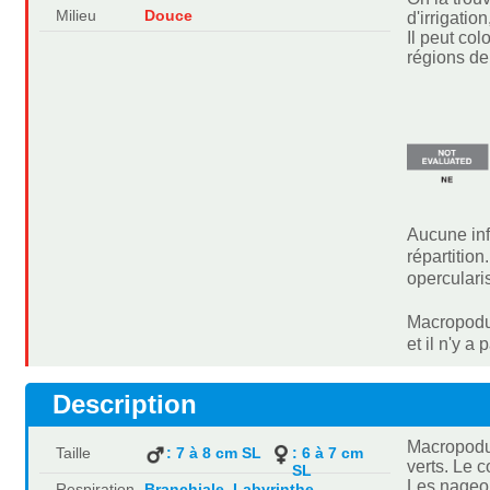
Milieu
Douce
d'irrigation
Il peut co
régions de
Aucune inf
répartitio
operculari
Macropodus
et il n'y 
Description
Macropodus
Taille
: 7 à 8 cm SL
: 6 à 7 cm
verts. Le 
SL
Les nageoi
Respiration
Branchiale, Labyrinthe