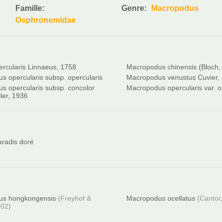
Famille:
Genre:
Macropodus
Osphronemidae
ercularis Linnaeus, 1758
Macropodus chinensis (Bloch,
s opercularis subsp. opercularis
Macropodus venustus Cuvier,
s opercularis subsp. concolor
Macropodus opercularis var. o
ler, 1936
aradis doré
us hongkongensis
(Freyhof &
Macropodus ocellatus
(Cantor
002)