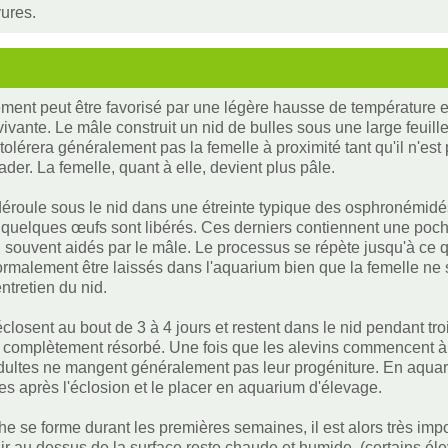
yures.
ment peut être favorisé par une légère hausse de température et
 vivante. Le mâle construit un nid de bulles sous une large feuill
e tolérera généralement pas la femelle à proximité tant qu'il n'es
der. La femelle, quant à elle, devient plus pâle.
 déroule sous le nid dans une étreinte typique des osphronémidés
t quelques œufs sont libérés. Ces derniers contiennent une poche
, souvent aidés par le mâle. Le processus se répète jusqu'à ce qu
rmalement être laissés dans l'aquarium bien que la femelle ne 
entretien du nid.
closent au bout de 3 à 4 jours et restent dans le nid pendant tr
oit complètement résorbé. Une fois que les alevins commencent à 
dultes ne mangent généralement pas leur progéniture. En aquar
les après l'éclosion et le placer en aquarium d'élevage.
the se forme durant les premières semaines, il est alors très imp
r au dessus de la surface reste chaude et humide. (certains éleve