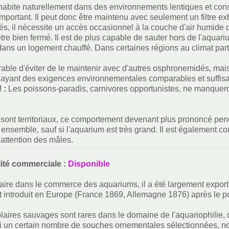
abite naturellement dans des environnements lentiques et constru
mportant. Il peut donc être maintenu avec seulement un filtre
dés, il nécessite un accès occasionnel à la couche d'air humide 
tre bien fermé. Il est de plus capable de sauter hors de l'aquariu
ans un logement chauffé. Dans certaines régions au climat parti
férable d'éviter de le maintenir avec d'autres osphronemidés, m
 ayant des exigences environnementales comparables et suffis
! :
Les poissons-paradis, carnivores opportunistes, ne manqueron
sont territoriaux, ce comportement devenant plus prononcé pend
ensemble, sauf si l'aquarium est très grand. Il est également co
'attention des mâles.
lité commerciale :
Disponible
aire dans le commerce des aquariums, il a été largement export
 introduit en Europe (France 1869, Allemagne 1876) après le p
aires sauvages sont rares dans le domaine de l'aquariophilie, ca
i un certain nombre de souches ornementales sélectionnées, no