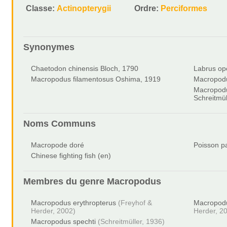
Classe:
Actinopterygii
Ordre:
Perciformes
Synonymes
Chaetodon chinensis Bloch, 1790
Labrus op
Macropodus filamentosus Oshima, 1919
Macropodu
Macropodu
Schreitmül
Noms Communs
Macropode doré
Poisson p
Chinese fighting fish (en)
Membres du genre
Macropodus
Macropodus erythropterus
(Freyhof &
Macropod
Herder, 2002)
Herder, 2
Macropodus spechti
(Schreitmüller, 1936)