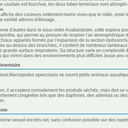
e caudale est fourchue, les deux lobes terminaux sont allongé
be.
 affiche des couleurs nettement moins vives que le mâle, reste l
ne variété albinos d'élevage.
me d'autres dans le sous-ordre Anabantoidei, cette espèce pos
yrinthe, qui permet au poisson de respirer l'air atmosphériqu
hiaux appariés formés par l'expansion de la section épibranchia
e au-dessus des branchies, il contient de nombreux lambeaux d
grande surface respiratoire. Sa structure varie en complexité d
s qui vivent dans des environnements plus difficiles (eaux peu 
imentaire
ture,Macropodus opercularis se nourrit petits animaux aquatiques
m, il acceptera normalement les produits séchés, mais doit se v
llement congelées tels que des daphnies, des artémias ou des ve
on.
sme
isme sexuel est très net, sans confusion possible sur des sujet