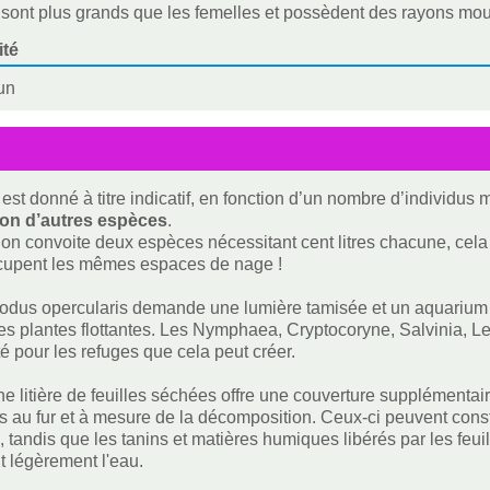
sont plus grands que les femelles et possèdent des rayons mou
ité
un
est donné à titre indicatif, en fonction d’un nombre d’individus
ion d’autres espèces
.
i on convoite deux espèces nécessitant cent litres chacune, cela f
ccupent les mêmes espaces de nage !
dus opercularis demande une lumière tamisée et un aquarium bi
les plantes flottantes. Les Nymphaea, Cryptocoryne, Salvinia, 
tté pour les refuges que cela peut créer.
une litière de feuilles séchées offre une couverture supplémentai
 au fur et à mesure de la décomposition. Ceux-ci peuvent const
s, tandis que les tanins et matières humiques libérés par les f
nt légèrement l'eau.