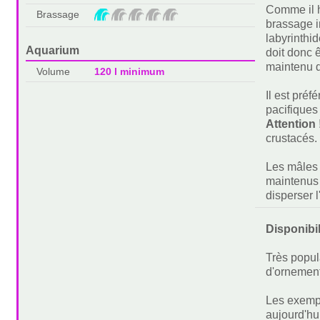
Comme il h
Brassage
brassage i
labyrinthi
Aquarium
doit donc ê
maintenu d
Volume
120 l minimum
Il est pré
pacifiques
Attention 
crustacés.
Les mâles 
maintenus 
disperser l
Disponibi
Très popul
d'ornement
Les exempl
aujourd'hu