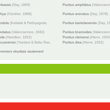
mbassis
(Day, 1869)
Puntius amphibius
(Valencien
phya
(Günther, 1868)
Puntius arenatus
(Day, 1878)
andula
(Kottelat & Pethiyagoda,
Puntius bantolanensis
(Day, 1
notatus
(Valenciennes, 1842)
Puntius bramoides
(Valencien
ola
(Hamilton, 1822)
Puntius clemensi
(Herre, 1924
eccanensis
(Yazdani & Babu Rao,
Puntius disa
(Herre, 1932)
remiers résultats seulement