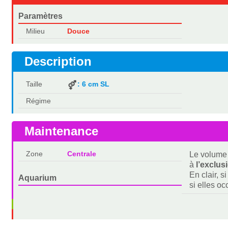
Paramètres
Milieu
Douce
Description
Taille
: 6 cm SL
Régime
Maintenance
Zone
Centrale
Le volume 
à
l’exclus
En clair, s
Aquarium
si elles o