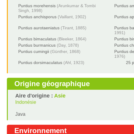
Puntius morehensis
(Arunkumar & Tombi
Puntius a
Singh, 1998)
Puntius anchisporus
(Vaillant, 1902)
Puntius a
Puntius aurotaeniatus
(Tirant, 1885)
Puntius b
1991)
Puntius bimaculatus
(Bleeker, 1864)
Puntius bi
Puntius burmanicus
(Day, 1878)
Puntius ch
Puntius cumingii
(Günther, 1868)
Puntius d
1976)
Puntius dorsimaculatus
(Ahl, 1923)
25 p
Origine géographique
Aire d'origine :
Asie
Indonésie
Java
Environnement