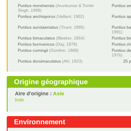
Puntius morehensis
(Arunkumar & Tombi
Puntius a
Singh, 1998)
Puntius anchisporus
(Vaillant, 1902)
Puntius a
Puntius aurotaeniatus
(Tirant, 1885)
Puntius b
1991)
Puntius bimaculatus
(Bleeker, 1864)
Puntius bi
Puntius burmanicus
(Day, 1878)
Puntius ch
Puntius cumingii
(Günther, 1868)
Puntius d
1976)
Puntius dorsimaculatus
(Ahl, 1923)
25 p
Origine géographique
Aire d'origine :
Asie
Inde
Environnement