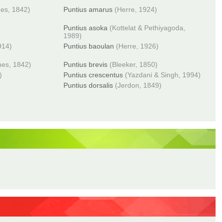
nes, 1842)
Puntius amarus
(Herre, 1924)
Puntius asoka
(Kottelat & Pethiyagoda,
1989)
914)
Puntius baoulan
(Herre, 1926)
nes, 1842)
Puntius brevis
(Bleeker, 1850)
)
Puntius crescentus
(Yazdani & Singh, 1994)
Puntius dorsalis
(Jerdon, 1849)