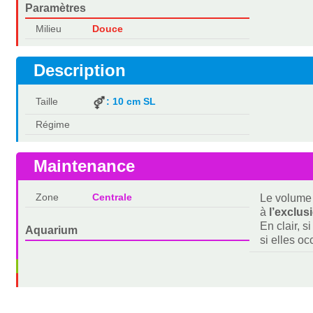
Paramètres
Milieu
Douce
Description
Taille
: 10 cm SL
Régime
Maintenance
Zone
Centrale
Le volume 
à
l’exclus
En clair, s
Aquarium
si elles o