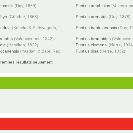
mbassis
(Day, 1869)
Puntius amphibius
(Valencien
phya
(Günther, 1868)
Puntius arenatus
(Day, 1878)
andula
(Kottelat & Pethiyagoda,
Puntius bantolanensis
(Day, 1
notatus
(Valenciennes, 1842)
Puntius bramoides
(Valencien
ola
(Hamilton, 1822)
Puntius clemensi
(Herre, 1924
eccanensis
(Yazdani & Babu Rao,
Puntius disa
(Herre, 1932)
remiers résultats seulement