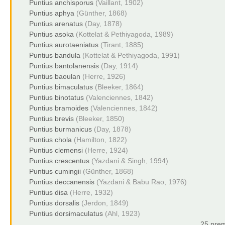
Puntius anchisporus
(Vaillant, 1902)
Puntius aphya
(Günther, 1868)
Puntius arenatus
(Day, 1878)
Puntius asoka
(Kottelat & Pethiyagoda, 1989)
Puntius aurotaeniatus
(Tirant, 1885)
Puntius bandula
(Kottelat & Pethiyagoda, 1991)
Puntius bantolanensis
(Day, 1914)
Puntius baoulan
(Herre, 1926)
Puntius bimaculatus
(Bleeker, 1864)
Puntius binotatus
(Valenciennes, 1842)
Puntius bramoides
(Valenciennes, 1842)
Puntius brevis
(Bleeker, 1850)
Puntius burmanicus
(Day, 1878)
Puntius chola
(Hamilton, 1822)
Puntius clemensi
(Herre, 1924)
Puntius crescentus
(Yazdani & Singh, 1994)
Puntius cumingii
(Günther, 1868)
Puntius deccanensis
(Yazdani & Babu Rao, 1976)
Puntius disa
(Herre, 1932)
Puntius dorsalis
(Jerdon, 1849)
Puntius dorsimaculatus
(Ahl, 1923)
25 prem