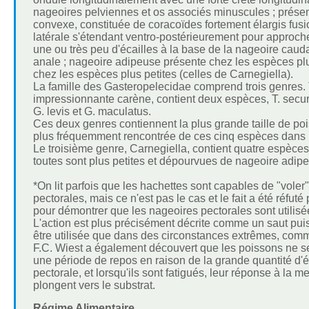
nageoires pelviennes et os associés minuscules ; présen
convexe, constituée de coracoïdes fortement élargis fusi
latérale s'étendant ventro-postérieurement pour approcher 
une ou très peu d'écailles à la base de la nageoire caud
anale ; nageoire adipeuse présente chez les espèces pl
chez les espèces plus petites (celles de Carnegiella).
La famille des Gasteropelecidae comprend trois genres. T
impressionnante carène, contient deux espèces, T. securis 
G. levis et G. maculatus.
Ces deux genres contiennent la plus grande taille de pois
plus fréquemment rencontrée de ces cinq espèces dans
Le troisième genre, Carnegiella, contient quatre espèces 
toutes sont plus petites et dépourvues de nageoire adip
*On lit parfois que les hachettes sont capables de "voler
pectorales, mais ce n'est pas le cas et le fait a été réfut
pour démontrer que les nageoires pectorales sont utilisée
L'action est plus précisément décrite comme un saut pui
être utilisée que dans des circonstances extrêmes, co
F.C. Wiest a également découvert que les poissons ne se
une période de repos en raison de la grande quantité d'é
pectorale, et lorsqu'ils sont fatigués, leur réponse à la
plongent vers le substrat.
Régime Alimentaire