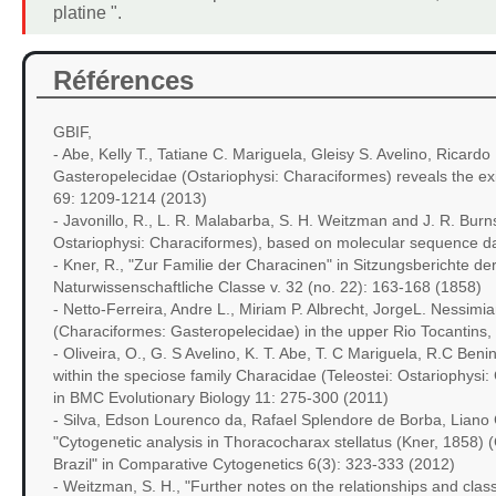
platine ".
Références
GBIF,
- Abe, Kelly T., Tatiane C. Mariguela, Gleisy S. Avelino, Ricard
Gasteropelecidae (Ostariophysi: Characiformes) reveals the exi
69: 1209-1214 (2013)
- Javonillo, R., L. R. Malabarba, S. H. Weitzman and J. R. Burn
Ostariophysi: Characiformes), based on molecular sequence da
- Kner, R., "Zur Familie der Characinen" in Sitzungsberichte 
Naturwissenschaftliche Classe v. 32 (no. 22): 163-168 (1858)
- Netto-Ferreira, Andre L., Miriam P. Albrecht, JorgeL. Nessimi
(Characiformes: Gasteropelecidae) in the upper Rio Tocantins, B
- Oliveira, O., G. S Avelino, K. T. Abe, T. C Mariguela, R.C Beni
within the speciose family Characidae (Teleostei: Ostariophysi
in BMC Evolutionary Biology 11: 275-300 (2011)
- Silva, Edson Lourenco da, Rafael Splendore de Borba, Liano 
"Cytogenetic analysis in Thoracocharax stellatus (Kner, 1858)
Brazil" in Comparative Cytogenetics 6(3): 323-333 (2012)
- Weitzman, S. H., "Further notes on the relationships and class