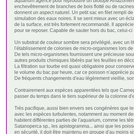
aquarium agencé pour reproduire un biotope Amazonien. L
enchevêtrement de branches de bois flotté ou de racine
donnent un aspect naturel. Un petit sac en filet rempli de t
simulation des eaux noires. Il se sent mieux avec un éclai
de la surface, est très fortement recommandé. Il appréc
pour se reposer. Capable de sauter hors du bac, celui-ci
Un substrat de couleur sombre sera privilégié, avec un lit
l'établissement de colonies de micro-organismes lors de
De tels micro-organismes fournissent une précieuse sourc
autres produits chimiques libérés par les feuilles en 
La filtration sur tourbe est quasi obligatoire pour conserv
le volume du bac par heure, car ce poisson n'apprécie pas
De fréquents changements d'eau légèrement vieillie, so
Contrairement aux espèces apparentées tels que Carnegi
passer du temps dans le tiers supérieur de la colonne d
Très pacifique, aussi bien envers ses congénères que les 
avec les espèces turbulentes, notamment au moment des r
habitent différentes parties de l'aquarium, comme les té
Satanoperca sp., les apistogramma... ainsi que les poiss
en sécurité, il doit être maintenu en groupe d'au moins six