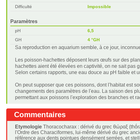
Difficulté
Impossible
Paramètres
pH
6,5
GH
4 °GH
Sa reproduction en aquarium semble, à ce jour, inconnu
Les poisson-hachettes déposent leurs œufs sur des plante
hachettes aient été élevées en captivité, on ne sait pas 
Selon certains rapports, une eau douce au pH faible et une
On peut supposer que ces poissons, dont l'habitat est so
changements des paramètres de l'eau. La saison des plui
permettant aux poissons l'exploration des branches et ra
Commentaires
Etymologie
Thoracocharax : dérivé du grec θώραξ (thṓra
l'Ordre des Characiformes, lui-même dérivé du grec ancie
référence aux dents pointues densément serrées, et stellatus