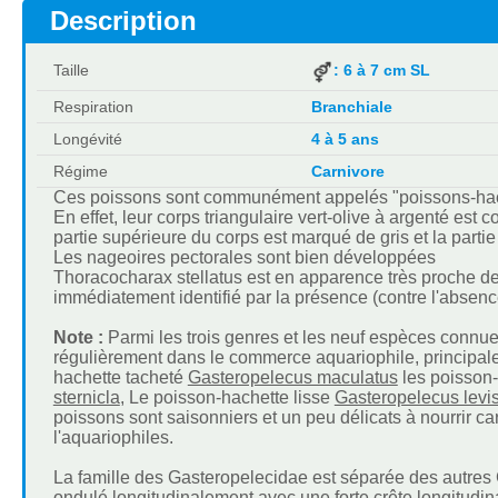
Description
Taille
: 6 à 7 cm SL
Respiration
Branchiale
Longévité
4 à 5 ans
Régime
Carnivore
Ces poissons sont communément appelés "poissons-hachet
En effet, leur corps triangulaire vert-olive à argenté est
partie supérieure du corps est marqué de gris et la parti
Les nageoires pectorales sont bien développées
Thoracocharax stellatus est en apparence très proche 
immédiatement identifié par la présence (contre l'absen
Note :
Parmi les trois genres et les neuf espèces connu
régulièrement dans le commerce aquariophile, principa
hachette tacheté
Gasteropelecus maculatus
les poisson-
sternicla
, Le poisson-hachette lisse
Gasteropelecus levi
poissons sont saisonniers et un peu délicats à nourrir c
l'aquariophiles.
La famille des Gasteropelecidae est séparée des autres 
ondulé longitudinalement avec une forte crête longitudin