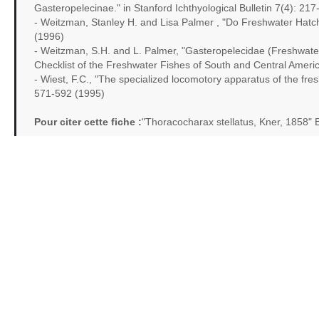
Gasteropelecinae." in Stanford Ichthyological Bulletin 7(4): 21
- Weitzman, Stanley H. and Lisa Palmer , "Do Freshwater Hatch
(1996)
- Weitzman, S.H. and L. Palmer, "Gasteropelecidae (Freshwater h
Checklist of the Freshwater Fishes of South and Central Ameri
- Wiest, F.C., "The specialized locomotory apparatus of the fre
571-592 (1995)
Pour citer cette fiche :
"Thoracocharax stellatus, Kner, 1858"