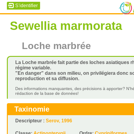
Sewellia marmorata
Loche marbrée
La Loche marbrée fait partie des loches asiatiques rhé
régime variable.
"En danger" dans son milieu, on privilégiera donc s
reproduction et sa diffusion.
Des informations manquantes, des précisions à apporter? N'hé
rédaction de la base de données!
Taxinomie
Descripteur :
Serov, 1996
Classe:
Actinopterygii
Ordre:
Cypriniformes