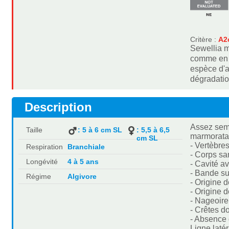
Critère :
A2c
Sewellia m
comme en d
espèce d'a
dégradatio
Description
Assez sem
Taille
: 5 à 6 cm SL
: 5,5 à 6,5
marmorata 
cm SL
- Vertèbres
Respiration
Branchiale
- Corps sa
Longévité
4 à 5 ans
- Cavité a
- Bande su
Régime
Algivore
- Origine 
- Origine 
- Nageoire
- Crêtes d
- Absence 
Ligne laté