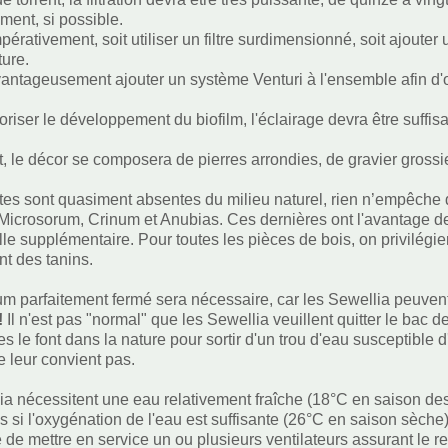
ment, si possible.
impérativement, soit utiliser un filtre surdimensionné, soit ajout
ture.
antageusement ajouter un système Venturi à l'ensemble afin d'
oriser le développement du biofilm, l'éclairage devra être suffis
, le décor se composera de pierres arrondies, de gravier grossier
ntes sont quasiment absentes du milieu naturel, rien n’empêche 
 Microsorum, Crinum et Anubias. Ces dernières ont l'avantage de
lle supplémentaire. Pour toutes les pièces de bois, on privilégie
nt des tanins.
m parfaitement fermé sera nécessaire, car les Sewellia peuvent l
!
Il n'est pas "normal" que les Sewellia veuillent quitter le bac
s le font dans la nature pour sortir d'un trou d'eau susceptible 
e leur convient pas.
ia nécessitent une eau relativement fraîche (18°C en saison de
s si l'oxygénation de l'eau est suffisante (26°C en saison sèche)
 de mettre en service un ou plusieurs ventilateurs assurant le r