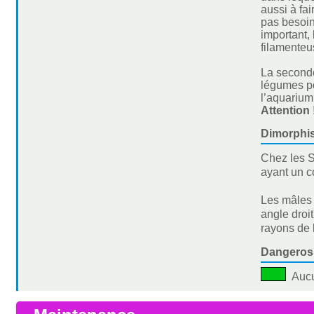
aussi à fai
pas besoin
important,
filamenteu
La seconde
légumes po
l’aquarium
Attention 
Dimorphi
Chez les S
ayant un c
Les mâles 
angle droi
rayons de 
Dangeros
Auc