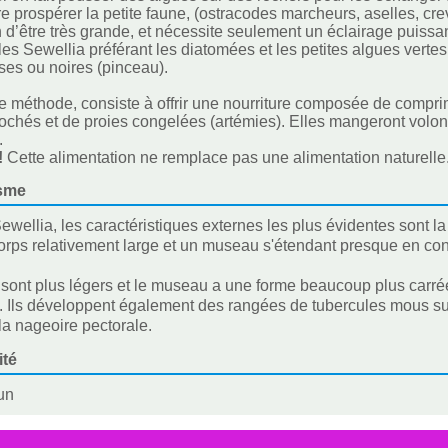
re prospérer la petite faune, (ostracodes marcheurs, aselles, cre
 d’être très grande, et nécessite seulement un éclairage puissan
 les Sewellia préférant les diatomées et les petites algues ver
ses ou noires (pinceau).
 méthode, consiste à offrir une nourriture composée de comprim
chés et de proies congelées (artémies). Elles mangeront volonti
.
!
Cette alimentation ne remplace pas une alimentation naturelle
sme
ewellia, les caractéristiques externes les plus évidentes sont la
orps relativement large et un museau s'étendant presque en con
sont plus légers et le museau a une forme beaucoup plus carré
t. Ils développent également des rangées de tubercules mous sur
la nageoire pectorale.
ité
un