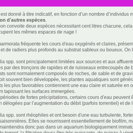
est donné à titre indicatif, en fonction d’un nombre d’individus
ion d’autres espèces
.
i on convoite deux espèces nécessitant cent litres chacune, cela f
ccupent les mêmes espaces de nage !
armorata fréquente les cours d'eau oxygénés et claires, présen
et de radiers plus profonds au substrat sableux ou boueux. On l
ia spp. sont principalement limitées aux sources et aux affluent
és par des tronçons de rapides et de ruisseaux entrecoupés de 
ats sont normalement composés de roches, de sable et de gravi
soit souvent bien développée, les plantes aquatiques sont géné
ts les plus favorables contiennent une eau claire et saturée en o
ilm tapissant les surfaces immergées.
 périodes de fortes précipitations, certains cours d'eau peuvent
 délogées par l'augmentation du débit (parfois torrentiel) et de 
ia spp. sont rhéophiles et ont besoin d'une eau turbulente, fort
 saisonnières. Elles se nourrissent essentiellement de biofilm, m
maintiendra donc pas dans un aquarium biologiquement immatur
 torrent, la filtration devra être très puissante, de quinze à vin