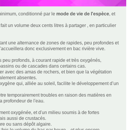
 minimum, conditionné par le
mode de vie de l'espèce
, et
ait un volume deux cents litres à partager , en particulier
tant une alternance de zones de rapides, peu profondes et
'accueillera donc exclusivement en bac rivière vive.
s peu profonds, à courant rapide et très oxygénés,
bassins ou de cascades dans certains cas.
er avec des amas de rochers, et bien que la végétation
ralement absentes.
xygène qui, alliée au soleil, facilite le développement d’un
 être temporairement troubles en raison des matières en
la profondeur de l'eau.
ement oxygénée, et d'un milieu soumis à de fortes
ais aussi de crustacés.
e ou sans dépôt algaire.
gt fois le volume du bac par heure... et plus encore