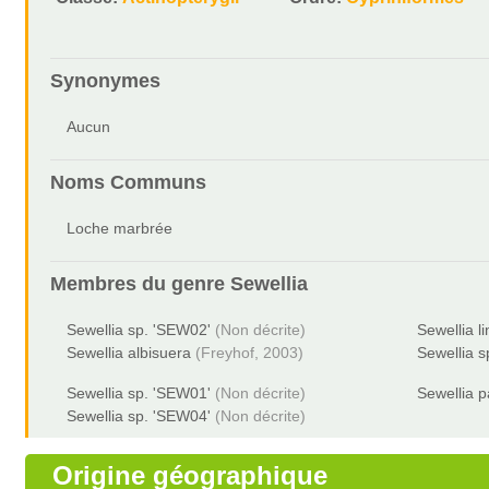
Synonymes
Aucun
Noms Communs
Loche marbrée
Membres du genre
Sewellia
Sewellia sp. 'SEW02'
(Non décrite)
Sewellia l
Sewellia albisuera
(Freyhof, 2003)
Sewellia 
Sewellia sp. 'SEW01'
(Non décrite)
Sewellia p
Sewellia sp. 'SEW04'
(Non décrite)
Origine géographique