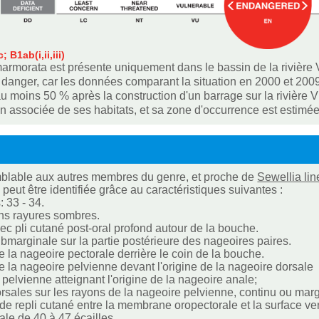
; B1ab(i,ii,iii)
armorata est présente uniquement dans le bassin de la rivière 
anger, car les données comparant la situation en 2000 et 2009
u moins 50 % après la construction d'un barrage sur la rivière 
n associée de ses habitats, et sa zone d'occurrence est estimé
blable aux autres membres du genre, et proche de
Sewellia lin
peut être identifiée grâce au caractéristiques suivantes :
: 33 - 34.
ns rayures sombres.
vec pli cutané post-oral profond autour de la bouche.
bmarginale sur la partie postérieure des nageoires paires.
de la nageoire pectorale derrière le coin de la bouche.
de la nageoire pelvienne devant l'origine de la nageoire dorsale
 pelvienne atteignant l'origine de la nageoire anale;
orsales sur les rayons de la nageoire pelvienne, continu ou marg
de repli cutané entre la membrane oropectorale et la surface vent
rale de 40 à 47 écailles