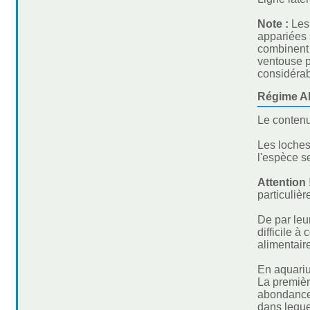
Note :
Les
appariées 
combinent 
ventouse p
considérab
Régime Al
Le contenu
Les loches
l'espèce s
Attention 
particuliè
De par leu
difficile 
alimentair
En aquariu
La premièr
abondance 
dans leque