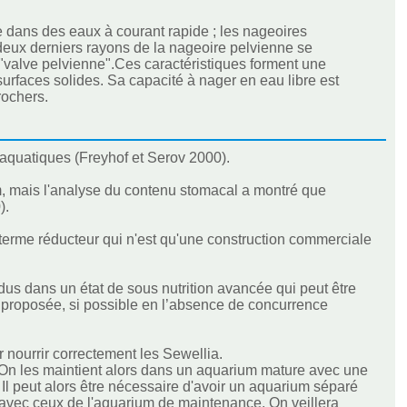
e dans des eaux à courant rapide ; les nageoires
s deux derniers rayons de la nageoire pelvienne se
"valve pelvienne".Ces caractéristiques forment une
rfaces solides. Sa capacité à nager en eau libre est
rochers.
 aquatiques (Freyhof et Serov 2000).
lm, mais l'analyse du contenu stomacal a montré que
).
terme réducteur qui n'est qu'une construction commerciale
dus dans un état de sous nutrition avancée qui peut être
re proposée, si possible en l’absence de concurrence
 nourrir correctement les Sewellia.
e. On les maintient alors dans un aquarium mature avec une
l peut alors être nécessaire d'avoir un aquarium séparé
 avec ceux de l'aquarium de maintenance. On veillera