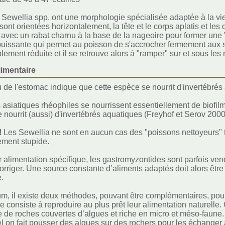
 Sewellia spp. ont une morphologie spécialisée adaptée à la vi
sont orientées horizontalement, la tête et le corps aplatis et le
avec un rabat charnu à la base de la nageoire pour former une 
uissante qui permet au poisson de s'accrocher fermement aux su
lement réduite et il se retrouve alors à "ramper" sur et sous les 
imentaire
 de l'estomac indique que cette espèce se nourrit d'invertébrés
 asiatiques rhéophiles se nourrissent essentiellement de biofi
e nourrit (aussi) d'invertébrés aquatiques (Freyhof et Serov 2000
!
Les Sewellia ne sont en aucun cas des "poissons nettoyeurs" 
rement stupide.
r alimentation spécifique, les gastromyzontides sont parfois ven
à corriger. Une source constante d’aliments adaptés doit alors êt
e.
m, il existe deux méthodes, pouvant être complémentaires, pour
e consiste à reproduire au plus prêt leur alimentation naturell
de roches couvertes d’algues et riche en micro et méso-faune. I
l on fait pousser des algues sur des rochers pour les échanger