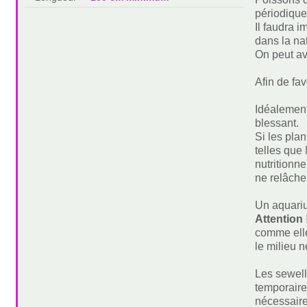
périodique
Il faudra 
dans la na
On peut av
Afin de fav
Idéalement
blessant.
Si les pla
telles que
nutritionne
ne relâche
Un aquariu
Attention 
comme elle
le milieu n
Les sewell
temporaire
nécessaire