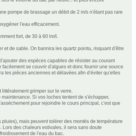
er une pompe de brassage un débit de 2 m/s n'étant pas rare
oxygéner l'eau efficacement.
amment fort, de 30 à 60 lm/l.
 et de sable. On bannira les quartz pointu, risquant d'être
d'ajouter des espèces capables de résister au courant
 facilement se couvrir d'algues et donc fournir une source
ra les pièces anciennes et délavées afin d'éviter qu'elles
ittéralement grimper sur le verre.
 de maintenance. Si vos loches tentent de s'échapper,
d'assèchement pour rejoindre le cours principal, c'est que
s pluies), mais peuvent tolérer des montés de température
. Lors des chaleurs estivales, il sera sans doute
efroidissement de l'eau du bac.