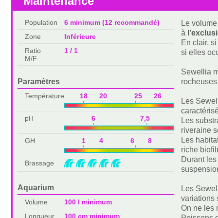
Maintenance
Population
6 minimum (12 recommandé)
Le volume 
à
l’exclus
Zone
Inférieure
En clair, s
Ratio
1 / 1
si elles o
M/F
Sewellia m
Paramètres
rocheuses 
Température
18 20 25 26
Les Sewell
caractéris
pH
6 7,5
Les substr
riveraine 
Les habita
GH
1 4 6 8
riche biof
Durant les
Brassage
suspension
Aquarium
Les Sewell
variations
Volume
100 l minimum
On ne les 
Longueur
100 cm minimum
Poissons de