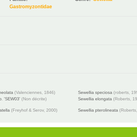
Gastromyzontidae
ineolata
(Valenciennes, 1846)
Sewellia speciosa
(roberts, 19
sp. 'SEW03'
(Non décrite)
Sewellia elongata
(Roberts, 1
atella
(Freyhof & Serov, 2000)
Sewellia pterolineata
(Roberts