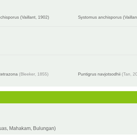
chisporus (Vaillant, 1902)
Systomus anchisporus (Vaillan
tetrazona
(Bleeker, 1855)
Puntigrus navjotsodhii
(Tan, 2
apuas, Mahakam, Bulungan)