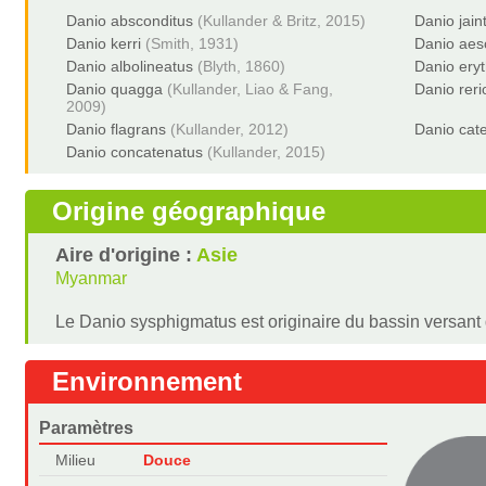
Danio absconditus
(Kullander & Britz, 2015)
Danio jain
Danio kerri
(Smith, 1931)
Danio aesc
Danio albolineatus
(Blyth, 1860)
Danio ery
Danio quagga
(Kullander, Liao & Fang,
Danio reri
2009)
Danio flagrans
(Kullander, 2012)
Danio cat
Danio concatenatus
(Kullander, 2015)
Origine géographique
Aire d'origine :
Asie
Myanmar
Le Danio sysphigmatus est originaire du bassin versant d
Environnement
Paramètres
Milieu
Douce