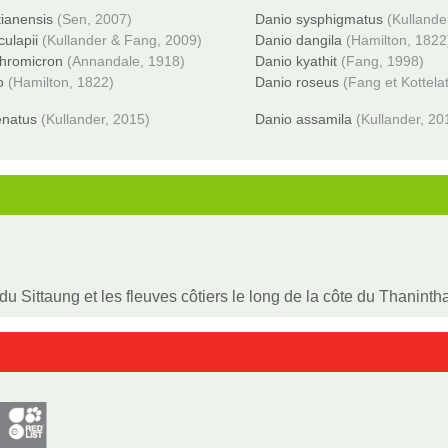
tianensis
(Sen, 2007)
Danio sysphigmatus
(Kullande
ulapii
(Kullander & Fang, 2009)
Danio dangila
(Hamilton, 1822
thromicron
(Annandale, 1918)
Danio kyathit
(Fang, 1998)
o
(Hamilton, 1822)
Danio roseus
(Fang et Kottela
enatus
(Kullander, 2015)
Danio assamila
(Kullander, 20
u Sittaung et les fleuves côtiers le long de la côte du Thanint