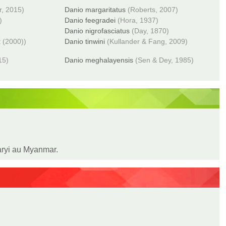
r, 2015)
Danio margaritatus
(Roberts, 2007)
)
Danio feegradei
(Hora, 1937)
Danio nigrofasciatus
(Day, 1870)
t (2000))
Danio tinwini
(Kullander & Fang, 2009)
15)
Danio meghalayensis
(Sen & Dey, 1985)
haryi au Myanmar.