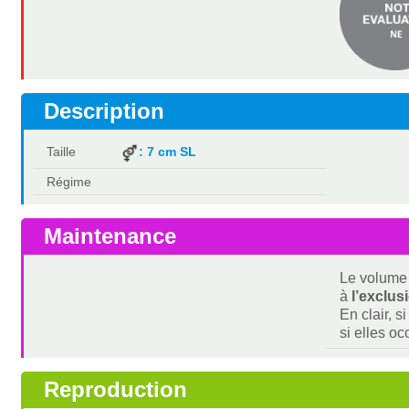
Description
Taille
: 7 cm SL
Régime
Maintenance
Le volume 
à
l’exclus
En clair, s
si elles o
Reproduction