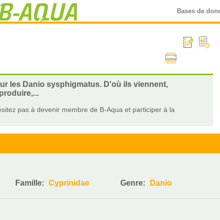
Bases de don
sur les Danio sysphigmatus. D'où ils viennent,
roduire,...
sitez pas à devenir membre de B-Aqua et participer à la
Famille:
Cyprinidae
Genre:
Danio