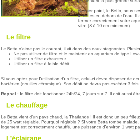
présentant la plus grande surfa
Dernier point, le Betta, sous ses
insectes en dehors de l’eau. Il
fermer correctement votre aquar
vitre (8 à 10 cm minimum).
Le filtre
Le Betta n’aime pas le courant, il vit dans des eaux stagnantes. Plusi
Ne pas utiliser de filtre et le maintenir en aquarium de type Lo
Utiliser un filtre exhausteur
Utiliser un filtre à faible débit
Si vous optez pour l’utilisation d’un filtre, celui-ci devra disposer d
bactérien (nouilles céramique). Son débit ne devra pas excéder 3 fois 
Rappel :
le filtre doit fonctionner 24h/24, 7 jours sur 7. Il doit aussi êt
Le chauffage
Le Betta vient d’un pays chaud, la Thaïlande ! Il est donc un peu frile
de 25 watt réglable. Pourquoi réglable ? Si votre Betta tombe malade
logement est correctement chauffé, une puissance d’environ 1 watt par 
L’éclairage