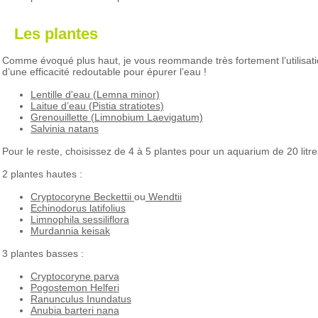
Les plantes
Comme évoqué plus haut, je vous reommande très fortement l’utilisation 
d’une efficacité redoutable pour épurer l’eau !
Lentille d'eau (Lemna minor)
Laitue d’eau (Pistia stratiotes)
Grenouillette (Limnobium Laevigatum)
Salvinia natans
Pour le reste, choisissez de 4 à 5 plantes pour un aquarium de 20 litres 
2 plantes hautes :
Cryptocoryne Beckettii
ou
Wendtii
Echinodorus latifolius
Limnophila sessiliflora
Murdannia keisak
3 plantes basses :
Cryptocoryne parva
Pogostemon Helferi
Ranunculus Inundatus
Anubia barteri nana