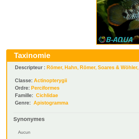
Taxinomie
Descripteur :
Römer, Hahn, Römer, Soares & Wöhler,
Classe:
Actinopterygii
Ordre:
Perciformes
Famille:
Cichlidae
Genre:
Apistogramma
Synonymes
Aucun