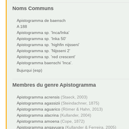
Noms Communs
Apistogramma de baensch
A 188
Apistogramma sp. 'Inca/Inka'
Apistogramma sp. 'Inka 50'
Apistogramma sp. 'highfin nijsseni'
Apistogramma sp. 'Nijsseni 2'
Apistogramma sp. 'red crescent'
Apistogramma baenschi 'Inca'.
Bujurqui (esp)
Membres du genre
Apistogramma
Apistogramma acrensis
(Staeck, 2003)
Apistogramma agassizii
(Steindachner, 1875)
Apistogramma aguarico
(Römer & Hahn, 2013)
Apistogramma alacrina
(Kullander, 2004)
Apistogramma amoena
(Cope, 1872)
Apistogramma angayuara
(Kullander & Ferreira, 2005)