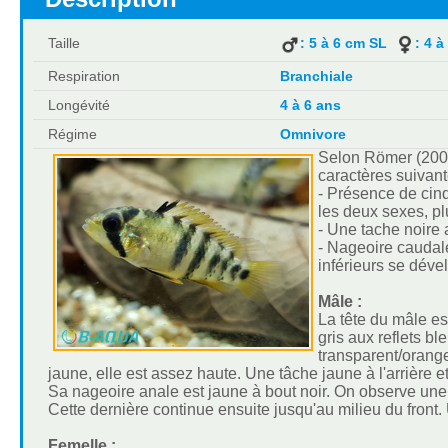
Taille
: 5 à 6 cm SL
: 4 
Respiration
Branchiale
Longévité
4 à 6 ans
Régime
Omnivore
Selon Römer (2006
caractères suivant
- Présence de cinq
les deux sexes, pl
- Une tache noire 
- Nageoire caudale
inférieurs se déve
Mâle :
La tête du mâle est
gris aux reflets b
transparent/orange
jaune, elle est assez haute. Une tâche jaune à l'arrière 
Sa nageoire anale est jaune à bout noir. On observe une b
Cette dernière continue ensuite jusqu'au milieu du front.
Femelle :