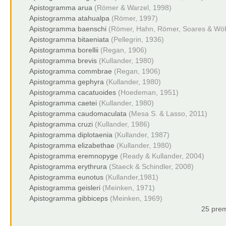
Apistogramma arua
(Römer & Warzel, 1998)
Apistogramma atahualpa
(Römer, 1997)
Apistogramma baenschi
(Römer, Hahn, Römer, Soares & Wöh
Apistogramma bitaeniata
(Pellegrin, 1936)
Apistogramma borellii
(Regan, 1906)
Apistogramma brevis
(Kullander, 1980)
Apistogramma commbrae
(Regan, 1906)
Apistogramma gephyra
(Kullander, 1980)
Apistogramma cacatuoides
(Hoedeman, 1951)
Apistogramma caetei
(Kullander, 1980)
Apistogramma caudomaculata
(Mesa S. & Lasso, 2011)
Apistogramma cruzi
(Kullander, 1986)
Apistogramma diplotaenia
(Kullander, 1987)
Apistogramma elizabethae
(Kullander, 1980)
Apistogramma eremnopyge
(Ready & Kullander, 2004)
Apistogramma erythrura
(Staeck & Schindler, 2008)
Apistogramma eunotus
(Kullander,1981)
Apistogramma geisleri
(Meinken, 1971)
Apistogramma gibbiceps
(Meinken, 1969)
25 prem