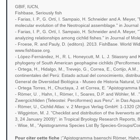
GBIF, IUCN,
Fishbase, Seriously fish
- Farias, I. P., G. Ortí, I. Sampaio, H. Schneider and A. Meyer
molecular evolution of the Neotropical assemblage." in Journal
- Farias, I. P., G. Ortí, I. Sampaio, H. Schneider and A. Meyer,
analyzing relationships among cichlid fishes." in Journal of Mo
- Froese, R. and Pauly, D. (editors). 2013. FishBase. World Wid
www.fishbase.org.
- López-Fernández, H., R. L. Honeycutt, M. L. J. Stiassny and 
phylogeny of South American geophagine cichlids (Perciformes, 
- Ortega, H., Hidalgo, M., Trevejo, G., Correa, E., Cortijo, A.M
continentales del Perú: Estado actual del conocimiento, distrib
General de Diversidad Biológica - Museo de Historia Natural,
- Ortega Torres, H., Chuctaya, J. et Correa, E. "Apistogramm
- Römer, U. , Hahn, I., Römer, I., Soares, D.P. and Wöhler, M
Zwergcichliden (Teleostei: Perciformes) aus Peru". in Das Aqu
- Römer, U., Cichlid Atlas: v. 2 Mergus Verlag GmbH: 1-1320 (
- Wigginton, M. J. "Checklist and distribution of the liverworts 
3, 24 January 2009)". in Tropical Bryology Research Reports, 
- Wise, M., "Apistogramma Species List By Species-Groups/Compl
Pour citer cette fiche :
"Apistogramma baenschi Römer, Hahn,