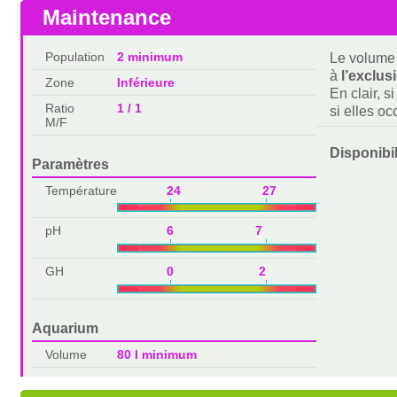
Maintenance
Population
2 minimum
Le volume 
à
l’exclus
Zone
Inférieure
En clair, s
Ratio
1 / 1
si elles o
M/F
Disponibi
Paramètres
Température
24 27
pH
6 7
GH
0 2
Aquarium
Volume
80 l minimum