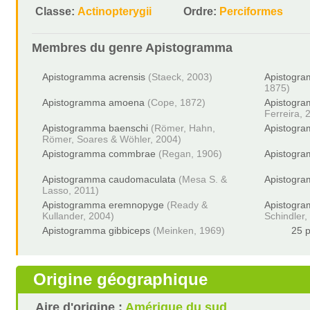
Classe:
Actinopterygii
Ordre:
Perciformes
Membres du genre
Apistogramma
Apistogramma acrensis
(Staeck, 2003)
Apistogra
1875)
Apistogramma amoena
(Cope, 1872)
Apistogr
Ferreira, 
Apistogramma baenschi
(Römer, Hahn,
Apistogra
Römer, Soares & Wöhler, 2004)
Apistogramma commbrae
(Regan, 1906)
Apistogr
Apistogramma caudomaculata
(Mesa S. &
Apistogra
Lasso, 2011)
Apistogramma eremnopyge
(Ready &
Apistogra
Kullander, 2004)
Schindler,
Apistogramma gibbiceps
(Meinken, 1969)
25 p
Origine géographique
Aire d'origine :
Amérique du sud