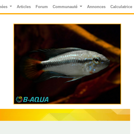
nées
Articles
Forum
Communauté
Annonces
Calculatrice