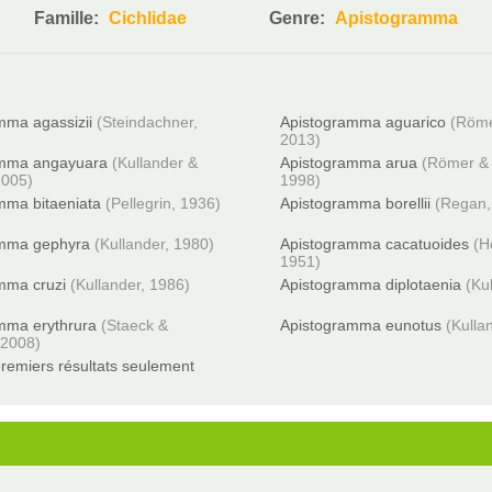
Famille:
Cichlidae
Genre:
Apistogramma
mma agassizii
(Steindachner,
Apistogramma aguarico
(Röme
2013)
amma angayuara
(Kullander &
Apistogramma arua
(Römer & 
2005)
1998)
mma bitaeniata
(Pellegrin, 1936)
Apistogramma borellii
(Regan,
amma gephyra
(Kullander, 1980)
Apistogramma cacatuoides
(H
1951)
mma cruzi
(Kullander, 1986)
Apistogramma diplotaenia
(Ku
mma erythrura
(Staeck &
Apistogramma eunotus
(Kulla
 2008)
remiers résultats seulement