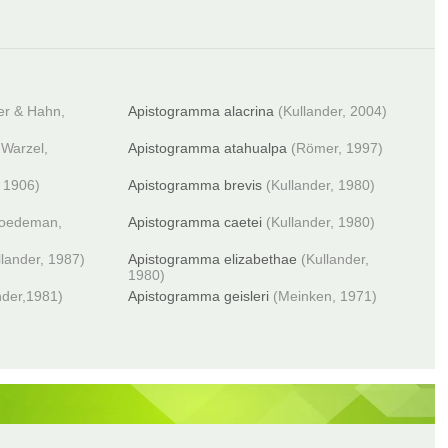
r & Hahn,
Apistogramma alacrina
(Kullander, 2004)
Warzel,
Apistogramma atahualpa
(Römer, 1997)
 1906)
Apistogramma brevis
(Kullander, 1980)
oedeman,
Apistogramma caetei
(Kullander, 1980)
llander, 1987)
Apistogramma elizabethae
(Kullander,
1980)
nder,1981)
Apistogramma geisleri
(Meinken, 1971)