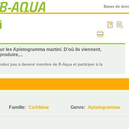
Bases de don
i
sur les Apistogramma martini. D'où ils viennent,
roduire,...
sitez pas à devenir membre de B-Aqua et participer à la
Famille:
Cichlidae
Genre:
Apistogramma