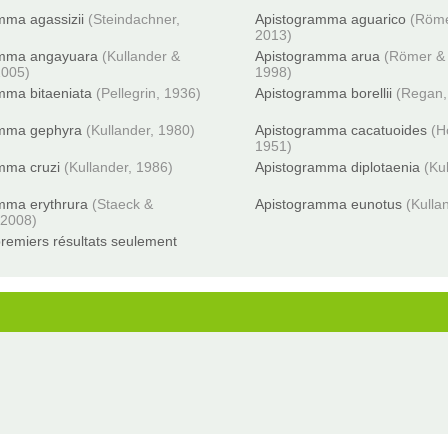
mma agassizii
(Steindachner,
Apistogramma aguarico
(Röme
2013)
amma angayuara
(Kullander &
Apistogramma arua
(Römer & 
2005)
1998)
mma bitaeniata
(Pellegrin, 1936)
Apistogramma borellii
(Regan,
amma gephyra
(Kullander, 1980)
Apistogramma cacatuoides
(H
1951)
mma cruzi
(Kullander, 1986)
Apistogramma diplotaenia
(Ku
mma erythrura
(Staeck &
Apistogramma eunotus
(Kulla
 2008)
remiers résultats seulement