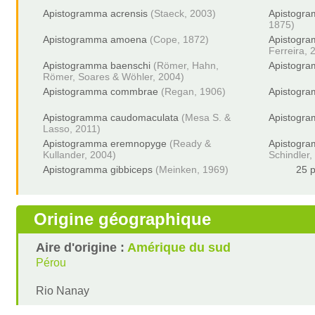
Apistogramma acrensis
(Staeck, 2003)
Apistogra
1875)
Apistogramma amoena
(Cope, 1872)
Apistogr
Ferreira, 
Apistogramma baenschi
(Römer, Hahn,
Apistogra
Römer, Soares & Wöhler, 2004)
Apistogramma commbrae
(Regan, 1906)
Apistogr
Apistogramma caudomaculata
(Mesa S. &
Apistogra
Lasso, 2011)
Apistogramma eremnopyge
(Ready &
Apistogra
Kullander, 2004)
Schindler,
Apistogramma gibbiceps
(Meinken, 1969)
25 p
Origine géographique
Aire d'origine :
Amérique du sud
Pérou
Rio Nanay