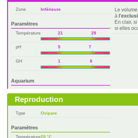
Zone
Inférieure
Le volume 
à
l’exclus
En clair, s
Paramètres
si elles o
Température
21 29
pH
5 7
GH
1 6
Aquarium
Reproduction
Type
Ovipare
Paramètres
Température
25 °C