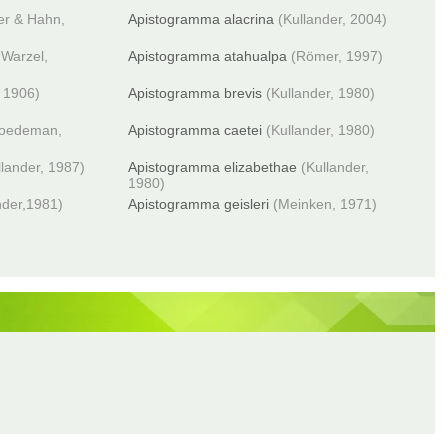
r & Hahn,
Apistogramma alacrina
(Kullander, 2004)
Warzel,
Apistogramma atahualpa
(Römer, 1997)
 1906)
Apistogramma brevis
(Kullander, 1980)
oedeman,
Apistogramma caetei
(Kullander, 1980)
llander, 1987)
Apistogramma elizabethae
(Kullander,
1980)
nder,1981)
Apistogramma geisleri
(Meinken, 1971)