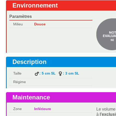
Environnement
Paramètres
Milieu
Douce
Description
Taille
: 5 cm SL
: 3 cm SL
Régime
Maintenance
Zone
Inférieure
Le volume 
à
l’exclus