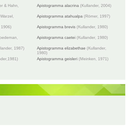
r & Hahn,
Apistogramma alacrina
(Kullander, 2004)
Warzel,
Apistogramma atahualpa
(Römer, 1997)
 1906)
Apistogramma brevis
(Kullander, 1980)
oedeman,
Apistogramma caetei
(Kullander, 1980)
llander, 1987)
Apistogramma elizabethae
(Kullander,
1980)
nder,1981)
Apistogramma geisleri
(Meinken, 1971)