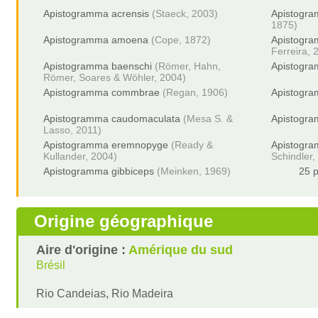
Apistogramma acrensis
(Staeck, 2003)
Apistogra
1875)
Apistogramma amoena
(Cope, 1872)
Apistogr
Ferreira, 
Apistogramma baenschi
(Römer, Hahn,
Apistogra
Römer, Soares & Wöhler, 2004)
Apistogramma commbrae
(Regan, 1906)
Apistogr
Apistogramma caudomaculata
(Mesa S. &
Apistogra
Lasso, 2011)
Apistogramma eremnopyge
(Ready &
Apistogra
Kullander, 2004)
Schindler,
Apistogramma gibbiceps
(Meinken, 1969)
25 p
Origine géographique
Aire d'origine :
Amérique du sud
Brésil
Rio Candeias, Rio Madeira