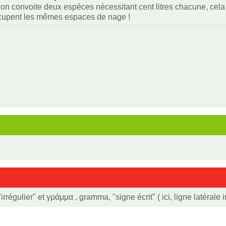
i on convoite deux espèces nécessitant cent litres chacune, cela f
ccupent les mêmes espaces de nage !
régulier" et γράμμα , gramma, "signe écrit" ( ici, ligne latérale i