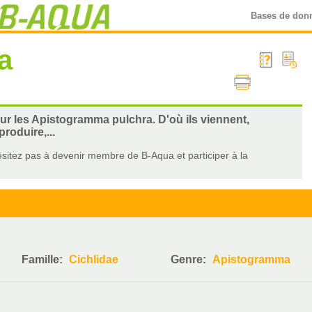
Bases de don
a
sur les Apistogramma pulchra. D'où ils viennent,
roduire,...
sitez pas à devenir membre de B-Aqua et participer à la
Famille:
Cichlidae
Genre:
Apistogramma