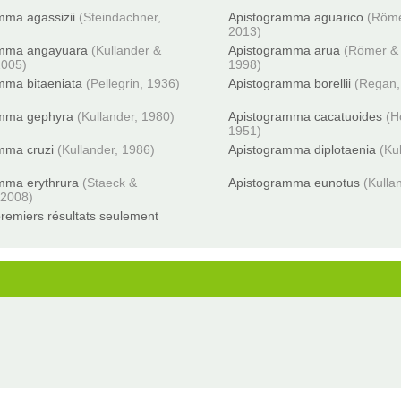
mma agassizii
(Steindachner,
Apistogramma aguarico
(Röme
2013)
amma angayuara
(Kullander &
Apistogramma arua
(Römer & 
2005)
1998)
mma bitaeniata
(Pellegrin, 1936)
Apistogramma borellii
(Regan,
amma gephyra
(Kullander, 1980)
Apistogramma cacatuoides
(H
1951)
mma cruzi
(Kullander, 1986)
Apistogramma diplotaenia
(Ku
mma erythrura
(Staeck &
Apistogramma eunotus
(Kulla
 2008)
remiers résultats seulement