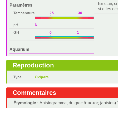
En clair, s
Paramètres
si elles o
Température
25 30
pH
6
GH
0 1
Aquarium
Reproduction
Type
Ovipare
Commentaires
Étymologie :
Apistogramma, du grec ἄπιστος (apistos) "ir