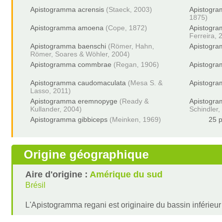
Apistogramma acrensis
(Staeck, 2003)
Apistogra
1875)
Apistogramma amoena
(Cope, 1872)
Apistogr
Ferreira, 
Apistogramma baenschi
(Römer, Hahn,
Apistogra
Römer, Soares & Wöhler, 2004)
Apistogramma commbrae
(Regan, 1906)
Apistogr
Apistogramma caudomaculata
(Mesa S. &
Apistogra
Lasso, 2011)
Apistogramma eremnopyge
(Ready &
Apistogra
Kullander, 2004)
Schindler,
Apistogramma gibbiceps
(Meinken, 1969)
25 p
Origine géographique
Aire d'origine :
Amérique du sud
Brésil
L'Apistogramma regani est originaire du bassin inférieu