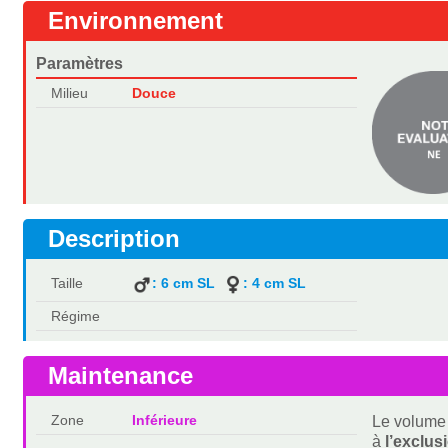
Environnement
Paramètres
Milieu
Douce
Description
Taille
: 6 cm SL
: 4 cm SL
Régime
Maintenance
Zone
Inférieure
Le volume 
à
l’exclus