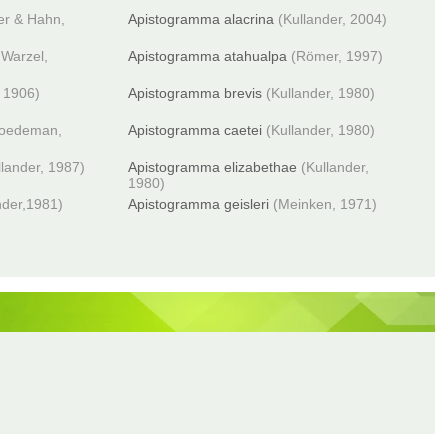
r & Hahn,
Apistogramma alacrina
(Kullander, 2004)
Warzel,
Apistogramma atahualpa
(Römer, 1997)
 1906)
Apistogramma brevis
(Kullander, 1980)
oedeman,
Apistogramma caetei
(Kullander, 1980)
llander, 1987)
Apistogramma elizabethae
(Kullander,
1980)
nder,1981)
Apistogramma geisleri
(Meinken, 1971)