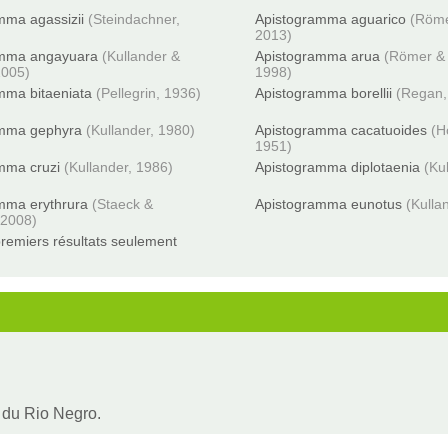
mma agassizii
(Steindachner,
Apistogramma aguarico
(Röme
2013)
amma angayuara
(Kullander &
Apistogramma arua
(Römer & 
2005)
1998)
mma bitaeniata
(Pellegrin, 1936)
Apistogramma borellii
(Regan,
amma gephyra
(Kullander, 1980)
Apistogramma cacatuoides
(H
1951)
mma cruzi
(Kullander, 1986)
Apistogramma diplotaenia
(Ku
mma erythrura
(Staeck &
Apistogramma eunotus
(Kulla
 2008)
remiers résultats seulement
r du Rio Negro.