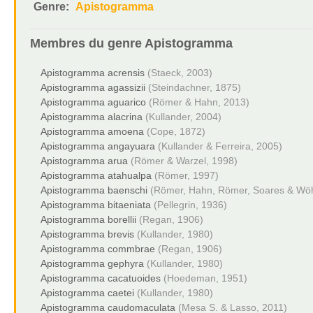
Genre:
Apistogramma
Membres du genre
Apistogramma
Apistogramma acrensis
(Staeck, 2003)
Apistogramma agassizii
(Steindachner, 1875)
Apistogramma aguarico
(Römer & Hahn, 2013)
Apistogramma alacrina
(Kullander, 2004)
Apistogramma amoena
(Cope, 1872)
Apistogramma angayuara
(Kullander & Ferreira, 2005)
Apistogramma arua
(Römer & Warzel, 1998)
Apistogramma atahualpa
(Römer, 1997)
Apistogramma baenschi
(Römer, Hahn, Römer, Soares & Wöh
Apistogramma bitaeniata
(Pellegrin, 1936)
Apistogramma borellii
(Regan, 1906)
Apistogramma brevis
(Kullander, 1980)
Apistogramma commbrae
(Regan, 1906)
Apistogramma gephyra
(Kullander, 1980)
Apistogramma cacatuoides
(Hoedeman, 1951)
Apistogramma caetei
(Kullander, 1980)
Apistogramma caudomaculata
(Mesa S. & Lasso, 2011)