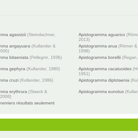
mma agassizii
(Steindachner,
Apistogramma aguarico
(Röme
2013)
amma angayuara
(Kullander &
Apistogramma arua
(Römer & 
2005)
1998)
mma bitaeniata
(Pellegrin, 1936)
Apistogramma borellii
(Regan,
amma gephyra
(Kullander, 1980)
Apistogramma cacatuoides
(H
1951)
mma cruzi
(Kullander, 1986)
Apistogramma diplotaenia
(Ku
mma erythrura
(Staeck &
Apistogramma eunotus
(Kulla
 2008)
remiers résultats seulement