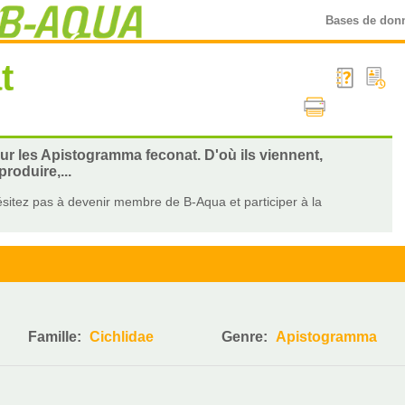
Bases de don
t
sur les Apistogramma feconat. D'où ils viennent,
roduire,...
sitez pas à devenir membre de B-Aqua et participer à la
Famille:
Cichlidae
Genre:
Apistogramma