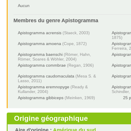
Aucun
Membres du genre
Apistogramma
Apistogramma acrensis
(Staeck, 2003)
Apistogra
1875)
Apistogramma amoena
(Cope, 1872)
Apistogr
Ferreira, 
Apistogramma baenschi
(Römer, Hahn,
Apistogra
Römer, Soares & Wöhler, 2004)
Apistogramma commbrae
(Regan, 1906)
Apistogr
Apistogramma caudomaculata
(Mesa S. &
Apistogra
Lasso, 2011)
Apistogramma eremnopyge
(Ready &
Apistogra
Kullander, 2004)
Schindler,
Apistogramma gibbiceps
(Meinken, 1969)
25 p
Origine géographique
Aire d'origine :
Amérique du sud