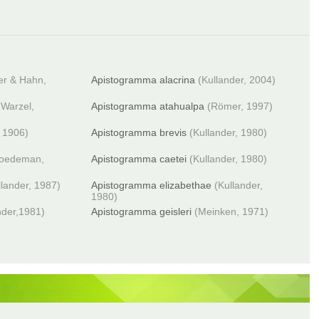
r & Hahn,
Apistogramma alacrina
(Kullander, 2004)
Warzel,
Apistogramma atahualpa
(Römer, 1997)
 1906)
Apistogramma brevis
(Kullander, 1980)
oedeman,
Apistogramma caetei
(Kullander, 1980)
llander, 1987)
Apistogramma elizabethae
(Kullander,
1980)
nder,1981)
Apistogramma geisleri
(Meinken, 1971)