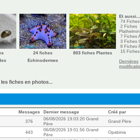
Et aussi..
74
Fiches
2
Fiches
Plathelmin
7
Fiches 
3
Fiches 
8
Fiches R
15
Fiches
es
24 fiches
803 fiches Plantes
des
Echinodermes
Dernières
modificatio
les fiches en photos...
Messages
Dernier message
Créé par
06/08/2026 19:03:20 Grand
376
Grand Père
Père
06/08/2026 19:01:56 Grand
443
Opabinia
Père