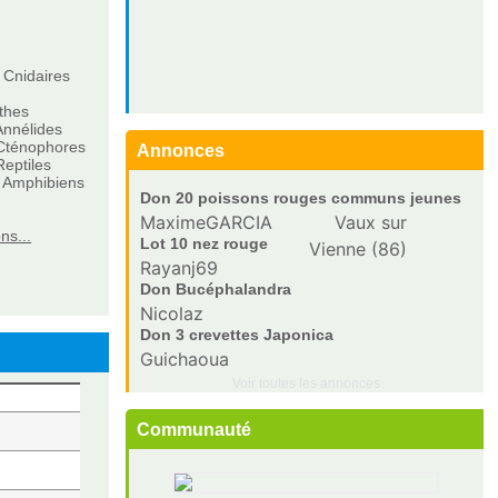
.
 Cnidaires
thes
Annélides
Cténophores
Annonces
eptiles
 Amphibiens
Don 20 poissons rouges communs jeunes
couleurs variées (issus bassin extérieur) -
MaximeGARCIA
Vaux sur
Chatellerault
ns...
Lot 10 nez rouge
Vienne (86)
Rayanj69
Don Bucéphalandra
Nicolaz
Don 3 crevettes Japonica
Guichaoua
Voir toutes les annonces
Communauté