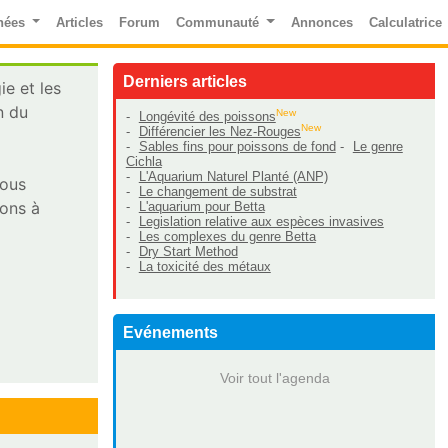
nées
Articles
Forum
Communauté
Annonces
Calculatrice
Derniers articles
ie et les
n du
New
-
Longévité des poissons
New
-
Différencier les Nez-Rouges
-
Sables fins pour poissons de fond
-
Le genre
Cichla
-
L'Aquarium Naturel Planté (ANP)
vous
-
Le changement de substrat
ions à
-
L'aquarium pour Betta
-
Legislation relative aux espèces invasives
-
Les complexes du genre Betta
-
Dry Start Method
-
La toxicité des métaux
Evénements
Voir tout l'agenda