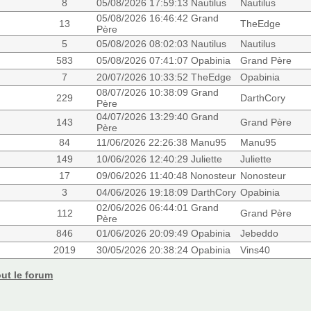
8
05/08/2026 17:59:13 Nautilus
Nautilus
05/08/2026 16:46:42 Grand
13
TheEdge
Père
5
05/08/2026 08:02:03 Nautilus
Nautilus
583
05/08/2026 07:41:07 Opabinia
Grand Père
7
20/07/2026 10:33:52 TheEdge
Opabinia
08/07/2026 10:38:09 Grand
229
DarthCory
Père
04/07/2026 13:29:40 Grand
143
Grand Père
Père
84
11/06/2026 22:26:38 Manu95
Manu95
149
10/06/2026 12:40:29 Juliette
Juliette
17
09/06/2026 11:40:48 Nonosteur
Nonosteur
3
04/06/2026 19:18:09 DarthCory
Opabinia
02/06/2026 06:44:01 Grand
112
Grand Père
Père
846
01/06/2026 20:09:49 Opabinia
Jebeddo
2019
30/05/2026 20:38:24 Opabinia
Vins40
out le forum