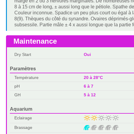
marge en 2 ou 3 nervures marginales. De nombreuses ner
8 à 15 cm de long, ± aussi long que le pétiole. Spathe d
Couleur inconnue. Spadice un peu plus court ou égal à la
8(9). Thèques du côté du synandre. Ovaires déprimés-g
subsessile. Partie mâle ± 4 x aussi longue que la partie 
Maintenance
Dry Start
Oui
Paramètres
Température
20 à 28°C
pH
6 à 7
GH
5 à 12
Aquarium
Eclairage
Brassage