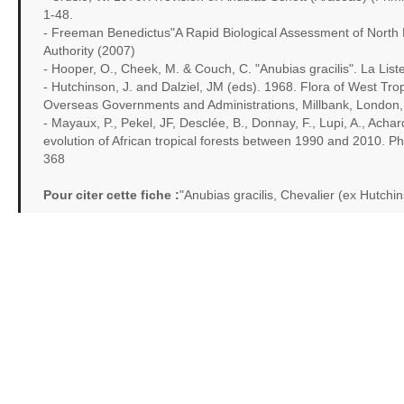
1-48.
- Freeman Benedictus"A Rapid Biological Assessment of North 
Authority (2007)
- Hooper, O., Cheek, M. & Couch, C. "Anubias gracilis". La L
- Hutchinson, J. and Dalziel, JM (eds). 1968. Flora of West Tropi
Overseas Governments and Administrations, Millbank, London
- Mayaux, P., Pekel, JF, Desclée, B., Donnay, F., Lupi, A., Achard
evolution of African tropical forests between 1990 and 2010. Ph
368
Pour citer cette fiche :
"Anubias gracilis, Chevalier (ex Hutch