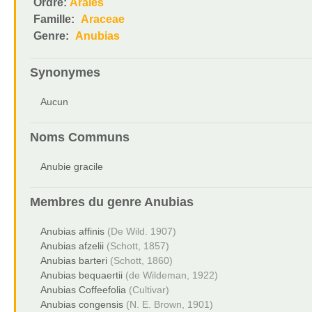
Ordre:
Arales
Famille:
Araceae
Genre:
Anubias
Synonymes
Aucun
Noms Communs
Anubie gracile
Membres du genre
Anubias
Anubias affinis
(De Wild. 1907)
Anubias afzelii
(Schott, 1857)
Anubias barteri
(Schott, 1860)
Anubias bequaertii
(de Wildeman, 1922)
Anubias Coffeefolia
(Cultivar)
Anubias congensis
(N. E. Brown, 1901)