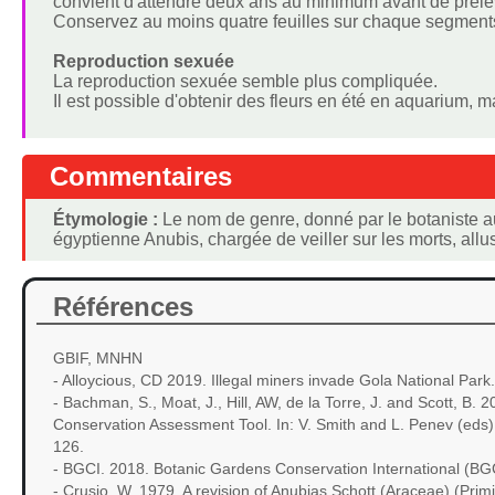
convient d'attendre deux ans au minimum avant de prél
Conservez au moins quatre feuilles sur chaque segment
Reproduction sexuée
La reproduction sexuée semble plus compliquée.
Il est possible d'obtenir des fleurs en été en aquarium, m
Commentaires
Étymologie :
Le nom de genre, donné par le botaniste aut
égyptienne Anubis, chargée de veiller sur les morts, allus
Références
GBIF, MNHN
- Alloycious, CD 2019. Illegal miners invade Gola National Park
- Bachman, S., Moat, J., Hill, AW, de la Torre, J. and Scott, 
Conservation Assessment Tool. In: V. Smith and L. Penev (eds) 
126.
- BGCI. 2018. Botanic Gardens Conservation International (BGC
- Crusio, W. 1979. A revision of Anubias Schott (Araceae) (P