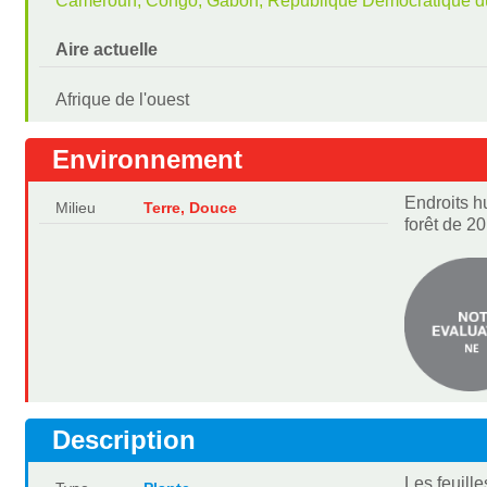
Cameroun, Congo, Gabon, République Démocratique d
Aire actuelle
Afrique de l'ouest
Environnement
Endroits h
Milieu
Terre, Douce
forêt de 20
Description
Les feuill