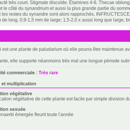
racté très court. Stigmate discoïde. Étamines 4-6. Thecae oblong
t le côté du synandrium et aussi la plus grande partie du somm
 et les restes du synandre sont alors rapprochés. INFRUCTES
 de long, 0,9-1,5 mm de large; 1,5-2,0 x aussi long que large, 
ii est une plante de paludarium où elle pourra être maintenue ave
nte, elle supporte néanmoins très mal une longue période su
lité commerciale :
Très rare
 et multiplication
ion végétative
cation végétative de cette plante est facile par simple division 
tion sexuée
naertii émergée fleurit toute l'année