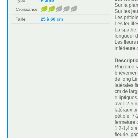
Type
Plante
Sur la plan
Croissance
Sur les je
Les pétiol
Taille
25 à 60 cm
Les feuill
La spathe 
longueur d
Les fleurs
inférieure
Descripti
Rhizome ra
brièvement
de long Li
latérales 
cm de larg
elliptique
avec 2-5 n
latéraux 
pétiole, 7-
fermeture 
1,2-1,4 x 
fleurie. p