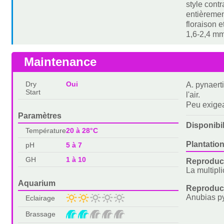
style cont
entièremen
floraison
1,6-2,4 mm
Maintenance
Dry
Oui
A. pynaert
Start
l'air.
Peu exigea
Paramètres
Disponibi
Température
20 à 28°C
Plantation
pH
5 à 7
GH
1 à 10
Reproduct
La multipli
Aquarium
Reproduc
Anubias py
Eclairage
Brassage