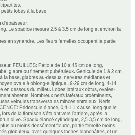
ripartites.
petits lobes à la base.
m d'épaisseur.
ng. Le spadice mesure 2,5 à 3,5 cm de long et environ la
ées en synandre, Les fleurs femelles occupent la partie
aisseur. FEUILLES: Pétiole de 10 à 45 cm de long,
limbe, glabre ou finement pubéruleux. Genicule de 1 à 2 cm
s à la base, glabres au-dessus, nervures médianes et
oyen ovale à oblong-elliptique , 9-29 cm de long, 4-14
rge en dessous du milieu. Lobes latéraux obtus, ovales-
alement absents. Nombreux nerfs latéraux proéminents,
uses veinules transversales minces entre eux. Nerfs
CENCE: Pédoncule élancé, 0,4-1,1 x aussi long que le
ors de la floraison s'étalant vers l'arrière, après la
 brun olive. Spadix élancé cylindrique, 2,5-3,5 cm de long,
e plus ou moins densément fleurie, partie femelle moins
primés-globuleux, avec quelques taches blanchâtres, et un