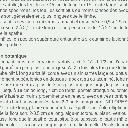
te adulte, les feuilles de 45 cm de long sur 15 cm de large, sont t
unes spécimens, les feuilles sont plus ou moins lancéolées avec 
es sont généralement plus longues que le limbe.
es sont fixées sur un rhizome rampant et enraciné de 0,5 à 1,5 c
mesure 2 à 3,5 cm de long et a un pédoncule de 7 à 27 cm de lo
e la spathe.
 mâles, en position supérieure ont quatre à six étamines fusionn
 du spadice.
on botanique
mpant, prostré et enraciné, parfois ramifié, 1/2 -1 1/2 cm d'ép
 gainé, un peu plus court ou jusqu'à 2,5 fois plus long que le 
mbe hâtif, long auriculé, cordé avec un sinus très large ou obtu
finement pubérulentes en dessous, apex aigu ou acuminé, lobe m
e, presque deux à plus de 3 fois plus long que large, le plus la
s, jusqu'à 18 cm de long, 7 cm de large, parfois presque ou tot
erfs latéraux moins proéminents entre eux, avec de très nombre
près du bord anastomosés dans 2-3 nerfs marginaux. INFLORES
27 cm de long, glabre ou pubéruleux. Spathe lancéolé-elliptique, l
de la floraison, 2-3,5 cm de long, aigu-mucronulé, blanc, vert ou
aussi long que la spathe, court stipulé ou subsessile. partie mâl
artie mâle ± 1,5 x aussi longue que la partie femelle. Pistils dé