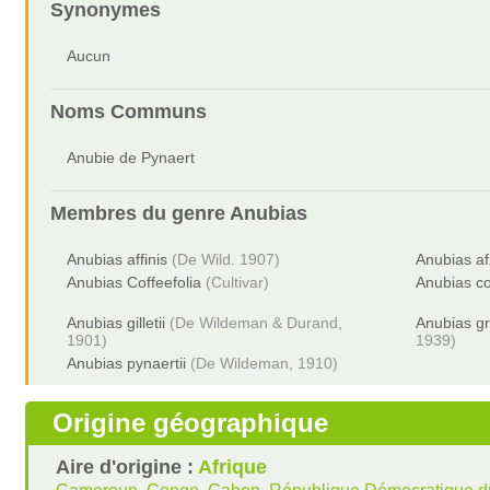
Synonymes
Aucun
Noms Communs
Anubie de Pynaert
Membres du genre
Anubias
Anubias affinis
(De Wild. 1907)
Anubias afz
Anubias Coffeefolia
(Cultivar)
Anubias c
Anubias gilletii
(De Wildeman & Durand,
Anubias gr
1901)
1939)
Anubias pynaertii
(De Wildeman, 1910)
Origine géographique
Aire d'origine :
Afrique