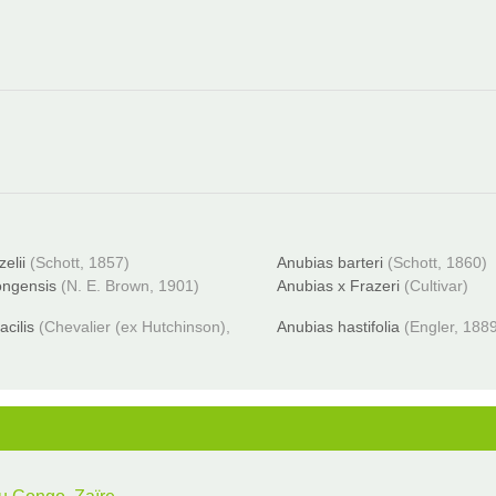
elii
(Schott, 1857)
Anubias barteri
(Schott, 1860)
ongensis
(N. E. Brown, 1901)
Anubias x Frazeri
(Cultivar)
acilis
(Chevalier (ex Hutchinson),
Anubias hastifolia
(Engler, 188