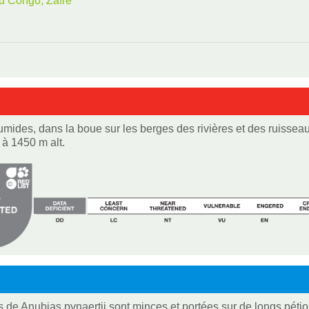
u Congo, Zaïre
umides, dans la boue sur les berges des rivières et des ruisseau
 à 1450 m alt.
es de Anubias pynaertii sont minces et portées sur de longs pétio