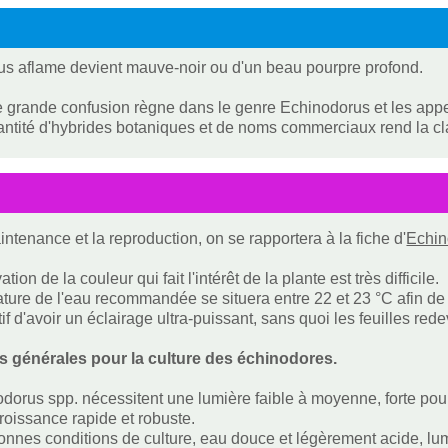
s aflame devient mauve-noir ou d'un beau pourpre profond.
 grande confusion règne dans le genre Echinodorus et les appella
ntité d'hybrides botaniques et de noms commerciaux rend la clas
intenance et la reproduction, on se rapportera à la fiche d'
Echin
tion de la couleur qui fait l'intérêt de la plante est très difficile.
ture de l'eau recommandée se situera entre 22 et 23 °C afin de 
if d'avoir un éclairage ultra-puissant, sans quoi les feuilles red
s générales pour la culture des échinodores.
dorus spp. nécessitent une lumière faible à moyenne, forte pour 
roissance rapide et robuste.
nnes conditions de culture, eau douce et légèrement acide, lum