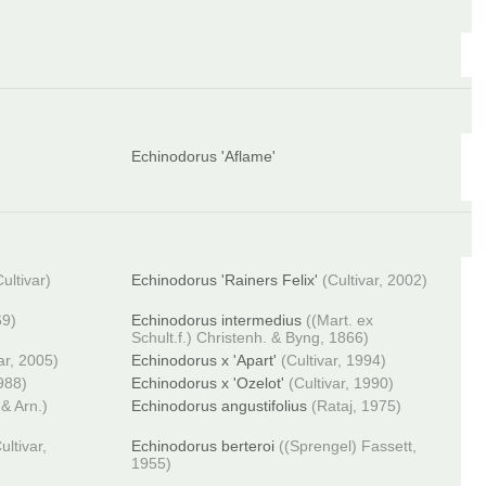
Echinodorus 'Aflame'
Cultivar)
Echinodorus 'Rainers Felix'
(Cultivar, 2002)
69)
Echinodorus intermedius
((Mart. ex
Schult.f.) Christenh. & Byng, 1866)
ar, 2005)
Echinodorus x 'Apart'
(Cultivar, 1994)
1988)
Echinodorus x 'Ozelot'
(Cultivar, 1990)
 & Arn.)
Echinodorus angustifolius
(Rataj, 1975)
ultivar,
Echinodorus berteroi
((Sprengel) Fassett,
1955)