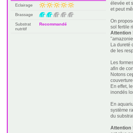
élevée et 
Eclairage
et peut mêm
Brassage
On propose
Substrat
Recommandé
sol fertile
nutritif
Attention 
"amazonien
La dureté 
de les resp
Les formes
afin de co
Notons cep
couverture
En effet, 
inondés lor
En aquariu
système ra
du substrat
Attention 