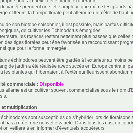
proprié pour accueillir cette plante exubérante.
e variété prennent une telle ampleur, que même les grands bacs 
rge et fleurit, la hampe florale peut atteindre un mètre de haut
 de son biotope saisonnier, il est possible, mais parfois diffici
ongiques, de cultiver les Echinodorus émergées.
 terrestre, les rosaces restent nettement plus basses que celles
on des tiges florales peut être favorisée en raccourcissant progr
nsi que pour la forme immergée.
tains échinodores peuvent être gardés à l'extérieur au moins pe
ang de jardin a été réalisée avec succès en Europe centrale, par
où les plantes qui hibernaient à l’extérieur fleurissent abondamm
lité commerciale :
Disponible
s aflame est un cultivar souvent commercialisé sous le nom d'E
sis
.
 et multiplication
 échinodores sont susceptibles de s’hybrider lors de floraisons
ient pas à créer une nouvelle variété. Dans tous les cas, on tie
t on veillera à en informer d’éventuels acquéreurs.