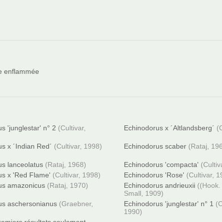
e enflammée
s 'junglestar' n° 2
(Cultivar,
Echinodorus x ´Altlandsberg´
(
s x ´Indian Red´
(Cultivar, 1998)
Echinodorus scaber
(Rataj, 19
s lanceolatus
(Rataj, 1968)
Echinodorus 'compacta'
(Cultiv
s x 'Red Flame'
(Cultivar, 1998)
Echinodorus 'Rose'
(Cultivar, 
us amazonicus
(Rataj, 1970)
Echinodorus andrieuxii
((Hook.
Small, 1909)
us aschersonianus
(Graebner,
Echinodorus 'junglestar' n° 1
(C
1990)