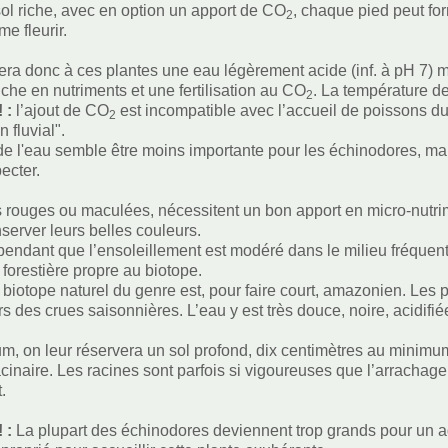
sol riche, avec en option un apport de CO
, chaque pied peut fo
2
e fleurir.
ra donc à ces plantes une eau légèrement acide (inf. à pH 7) 
 riche en nutriments et une fertilisation au CO
. La température de
2
! :
l’ajout de CO
est incompatible avec l’accueil de poissons 
2
 fluvial".
de l'eau semble être moins importante pour les échinodores, mais
ecter.
 rouges ou maculées, nécessitent un bon apport en micro-nutrimen
nserver leurs belles couleurs.
endant que l’ensoleillement est modéré dans le milieu fréquenté n
 forestière propre au biotope.
le biotope naturel du genre est, pour faire court, amazonien. Le
s des crues saisonnières. L’eau y est très douce, noire, acidifiée
m, on leur réservera un sol profond, dix centimètres au minimu
cinaire. Les racines sont parfois si vigoureuses que l’arrachage
.
! :
La plupart des échinodores deviennent trop grands pour un aq