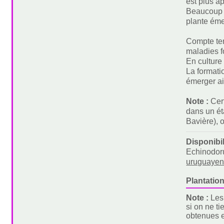
est plus ap
Beaucoup d
plante éme
Compte tenu
maladies f
En culture
La formati
émerger ai
Note :
Cer
dans un ét
Bavière), 
Disponibi
Echinodoru
uruguayen
Plantation
Note :
Les
si on ne t
obtenues e