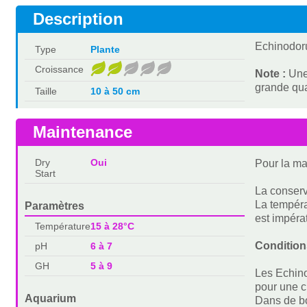
Description
Echinodoru
Type
Plante
Croissance
Note :
Une
grande qua
Taille
10 à 50 cm
Maintenance
Dry
Oui
Pour la ma
Start
La conserva
La tempéra
Paramètres
est impérat
Température
15 à 28°C
Condition
pH
6 à 7
GH
5 à 9
Les Echino
pour une c
Aquarium
Dans de bo