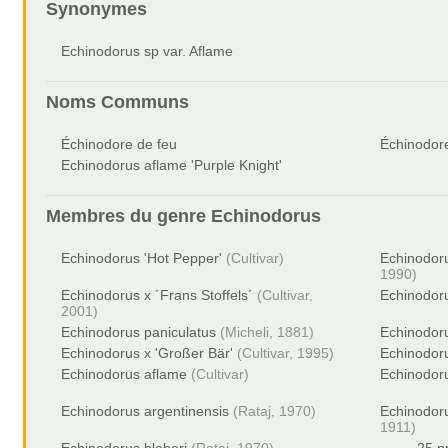
Synonymes
Echinodorus sp var. Aflame
Noms Communs
Échinodore de feu
Échinodor
Echinodorus aflame 'Purple Knight'
Membres du genre
Echinodorus
Echinodorus 'Hot Pepper'
(Cultivar)
Echinodoru
1990)
Echinodorus x ´Frans Stoffels´
(Cultivar,
Echinodoru
2001)
Echinodorus paniculatus
(Micheli, 1881)
Echinodoru
Echinodorus x 'Großer Bär'
(Cultivar, 1995)
Echinodoru
Echinodorus aflame
(Cultivar)
Echinodor
Echinodorus argentinensis
(Rataj, 1970)
Echinodor
1911)