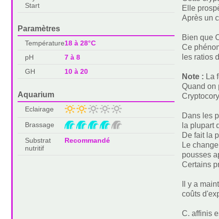
Start
Elle prosp
Après un c
Paramètres
Bien que C.
Température
18 à 28°C
Ce phénomè
les ratios
pH
7 à 8
GH
10 à 20
Note :
La 
Quand on p
Aquarium
Cryptocoryn
Eclairage
Dans les pé
Brassage
la plupart
De fait la
Substrat
Recommandé
Le changem
nutritif
pousses a
Certains p
Il y a mai
coûts d'ex
C. affinis