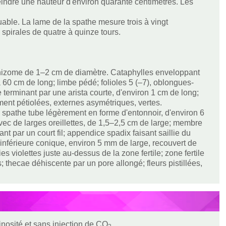
indre une hauteur d'environ quarante centimètres. Les
quable. La lame de la spathe mesure trois à vingt
es spirales de quatre à quinze tours.
n rhizome de 1–2 cm de diamètre. Cataphylles enveloppant
 60 cm de long; limbe pédé; folioles 5 (–7), oblongues-
 terminant par une arista courte, d'environ 1 cm de long;
ement pétiolées, externes asymétriques, vertes.
 spathe tube légèrement en forme d'entonnoir, d'environ 6
vec de larges oreillettes, de 1,5–2,5 cm de large; membre
nt par un court fil; appendice spadix faisant saillie du
 inférieure conique, environ 5 mm de large, recouvert de
 violettes juste au-dessus de la zone fertile; zone fertile
thecae déhiscente par un pore allongé; fleurs pistillées,
minosité et sans injection de CO
.