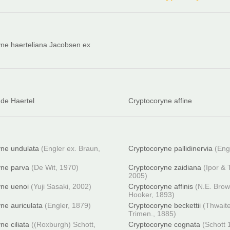
ne haerteliana Jacobsen ex
de Haertel
Cryptocoryne affine
yne undulata
(Engler ex. Braun,
Cryptocoryne pallidinervia
(Eng
yne parva
(De Wit, 1970)
Cryptocoryne zaidiana
(Ipor &
2005)
yne uenoi
(Yuji Sasaki, 2002)
Cryptocoryne affinis
(N.E. Brow
Hooker, 1893)
ne auriculata
(Engler, 1879)
Cryptocoryne beckettii
(Thwait
Trimen., 1885)
ne ciliata
((Roxburgh) Schott,
Cryptocoryne cognata
(Schott 