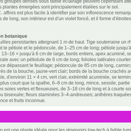
es groupes denses sous faible éclairage peuvent cependant atte
es plantes émergées sont principalement étalées sur le sol.
 affinis est plus facile à identifier par son inflorescence remar
 de long, son intérieur est d'un violet foncé, et il forme d'étroit
on botanique
uilles persistantes atteignant 1 m de haut. Tige souterraine u
 le pétiole et le pédoncule, de 1–25 cm de long; pétiole jusqu'à
s, 13–16 × jusqu'à 6 cm de large, bords entiers, apex acuminé, se
ntrale avec un pétiolule de 6 cm de long; folioles latérales court
nce dépassant le feuillage; pédoncule de 85 cm de long, carmin;
rès de la bouche, jaune-vert clair; bords de la bouche crachés a
e, d'environ 11 × 4 cm, vert clair, extrémité acuminée, se termina
 plus court que la spathe, 6–8 cm de long, mince, sessile, partie
 soies vertes et flexueuses, de 3–18 cm de long et à courte soies
u bisexuée; fleurs staminées 3–4-andreuses; anthères traquées; 
nce et fruits inconnue.
to est une plante idéale pour les réservoirs low-tech à faible lu