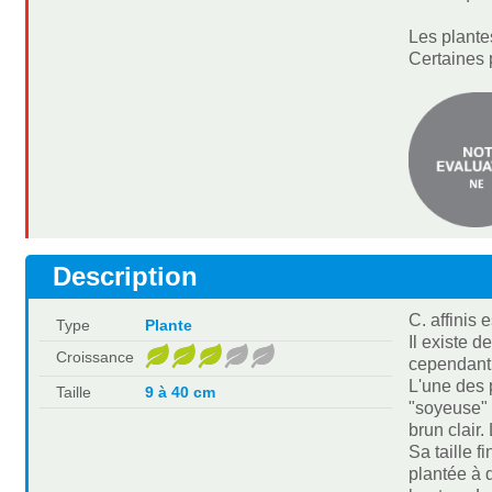
Les plante
Certaines 
Description
C. affinis 
Type
Plante
Il existe d
Croissance
cependant,
L'une des 
Taille
9 à 40 cm
"soyeuse" e
brun clair.
Sa taille 
plantée à 