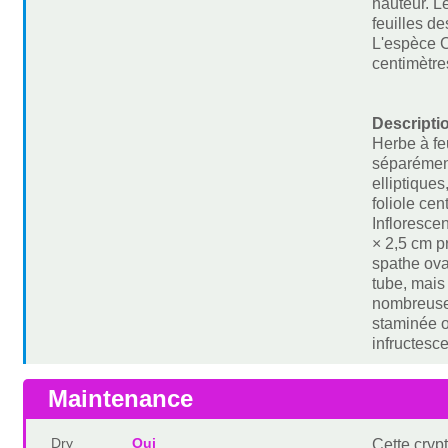
hauteur. L
feuilles d
L'espèce C.
centimètres
Descripti
Herbe à fe
séparément
elliptique
foliole ce
Infloresce
× 2,5 cm p
spathe oval
tube, mais
nombreuses
staminée o
infructesce
Maintenance
Dry
Oui
Cette cryp