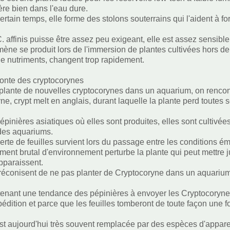
ère bien dans l'eau dure.
ertain temps, elle forme des stolons souterrains qui l'aident à 
 affinis puisse être assez peu exigeant, elle est assez sensible 
ne se produit lors de l'immersion de plantes cultivées hors de l'
 de nutriments, changent trop rapidement.
fonte des cryptocorynes
lante de nouvelles cryptocorynes dans un aquarium, on renco
e, crypt melt en anglais, durant laquelle la plante perd toutes s
pinières asiatiques où elles sont produites, elles sont cultivées
 des aquariums.
 perte de feuilles survient lors du passage entre les conditions
ent brutal d'environnement perturbe la plante qui peut mettre ju
pparaissent.
réconisent de ne pas planter de Cryptocoryne dans un aquarium 
ntenant une tendance des pépinières à envoyer les Cryptocoryne 
pédition et parce que les feuilles tomberont de toute façon une f
 est aujourd'hui très souvent remplacée par des espèces d'appare