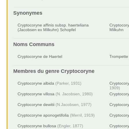
Synonymes
Cryptocoryne affinis subsp. haerteliana
Cryptocory
(Jacobsen ex Milkuhn) Schopfel
Milkuhn
Noms Communs
Cryptocoryne de Haertel
Trompette 
Membres du genre
Cryptocoryne
Cryptocoryne albida
(Parker, 1931)
Cryptocor
1909)
Cryptocoryne villosa
(N. Jacobsen, 1980)
Cryptocor
Cryptocoryne dewitii
(N.Jacobsen, 1977)
Cryptocor
Cryptocoryne aponogetifolia
(Merril, 1919)
Cryptocory
Cryptocoryne bullosa
(Engler, 1877)
Cryptocory