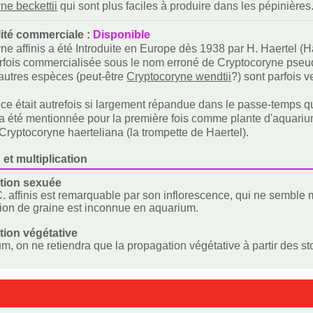
ne beckettii
qui sont plus faciles à produire dans les pépinières
lité commerciale :
Disponible
ne affinis a été Introduite en Europe dès 1938 par H. Haertel (Hä
arfois commercialisée sous le nom erroné de Cryptocoryne pseu
autres espèces (peut-être
Cryptocoryne wendtii
?) sont parfois 
ce était autrefois si largement répandue dans le passe-temps q
 a été mentionnée pour la première fois comme plante d'aquarium
Cryptocoryne haerteliana (la trompette de Haertel).
 et multiplication
tion sexuée
. affinis est remarquable par son inflorescence, qui ne sembl
ion de graine est inconnue en aquarium.
ion végétative
m, on ne retiendra que la propagation végétative à partir des st