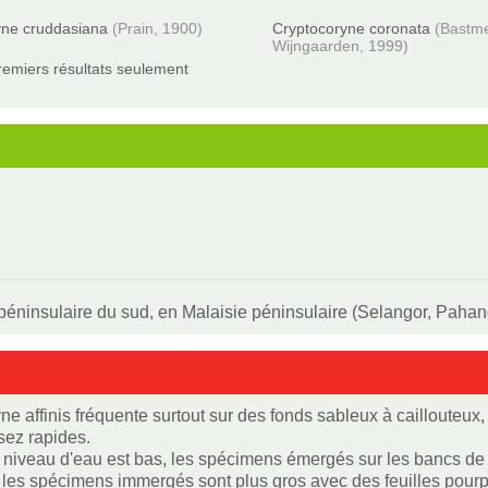
yne cruddasiana
(Prain, 1900)
Cryptocoryne coronata
(Bastme
Wijngaarden, 1999)
remiers résultats seulement
éninsulaire du sud, en Malaisie péninsulaire (Selangor, Pahang
ne affinis fréquente surtout sur des fonds sableux à caillouteu
ssez rapides.
 niveau d'eau est bas, les spécimens émergés sur les bancs de sa
 les spécimens immergés sont plus gros avec des feuilles pourp