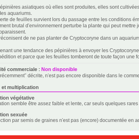
pinières asiatiques où elles sont produites, elles sont cultivées
 des aquariums.
 perte de feuilles survient lors du passage entre les conditions
ent brutal d'environnement perturbe la plante qui peut mettre ju
pparaissent.
réconisent de ne pas planter de Cryptocoryne dans un aquarium 
ntenant une tendance des pépinières à envoyer les Cryptocoryne 
pédition et parce que les feuilles tomberont de toute façon une f
lité commerciale :
Non disponible
"récemment" décrite, n'est pas encore disponible dans le comm
 et multiplication
ion végétative
tion semble être assez faible et lente, car seuls quelques rares
tion sexuée
ction par semis de graines n'est pas (encore) documentée en aq