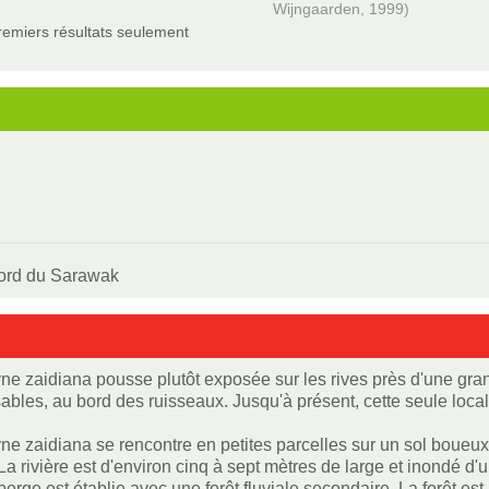
Wijngaarden, 1999)
remiers résultats seulement
nord du Sarawak
e zaidiana pousse plutôt exposée sur les rives près d'une grande r
ables, au bord des ruisseaux. Jusqu'à présent, cette seule local
ne zaidiana se rencontre en petites parcelles sur un sol boueux (
 La rivière est d'environ cinq à sept mètres de large et inondé d
 berge est établie avec une forêt fluviale secondaire. La forêt 