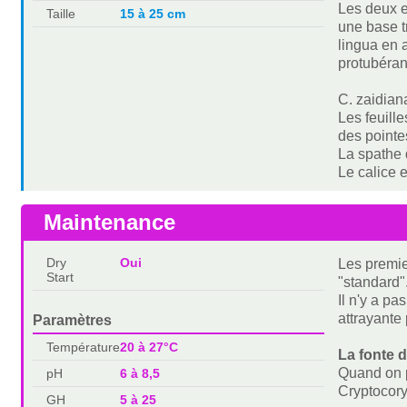
Les deux 
Taille
15 à 25 cm
une base t
lingua en 
protubéran
C. zaidiana
Les feuill
des pointes
La spathe 
Le calice e
Maintenance
Dry
Oui
Les premie
Start
"standard"
Il n'y a p
attrayante 
Paramètres
Température
20 à 27°C
La fonte 
Quand on p
pH
6 à 8,5
Cryptocoryn
GH
5 à 25