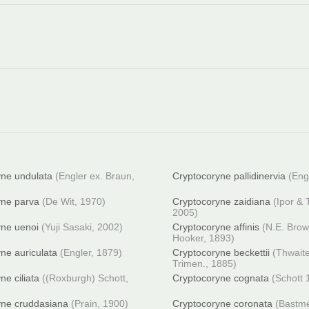
yne undulata
(Engler ex. Braun,
Cryptocoryne pallidinervia
(Eng
yne parva
(De Wit, 1970)
Cryptocoryne zaidiana
(Ipor &
2005)
yne uenoi
(Yuji Sasaki, 2002)
Cryptocoryne affinis
(N.E. Brow
Hooker, 1893)
ne auriculata
(Engler, 1879)
Cryptocoryne beckettii
(Thwait
Trimen., 1885)
ne ciliata
((Roxburgh) Schott,
Cryptocoryne cognata
(Schott 
yne cruddasiana
(Prain, 1900)
Cryptocoryne coronata
(Bastme