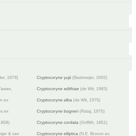
ler, 1879)
Cryptocoryne yujii
(Bastmeijer, 2002)
 Tawan,
Cryptocoryne edithiae
(de Wit, 1983)
n ex.
Cryptocoryne alba
(de Wit, 1975)
es ex
Cryptocoryne bogneri
(Rataj, 1975)
1858)
Cryptocoryne cordata
(Griffith, 1851)
ijer & van
Cryptocoryne elliptica
(N.E. Brovvn ex.