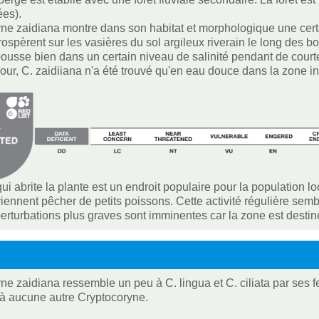
ées).
ne zaidiana montre dans son habitat et morphologique une cert
ospèrent sur les vasières du sol argileux riverain le long des bo
ousse bien dans un certain niveau de salinité pendant de cou
jour, C. zaidiiana n'a été trouvé qu'en eau douce dans la zone int
qui abrite la plante est un endroit populaire pour la population lo
iennent pêcher de petits poissons. Cette activité régulière sembl
erturbations plus graves sont imminentes car la zone est destiné
e zaidiana ressemble un peu à C. lingua et C. ciliata par ses feu
à aucune autre Cryptocoryne.