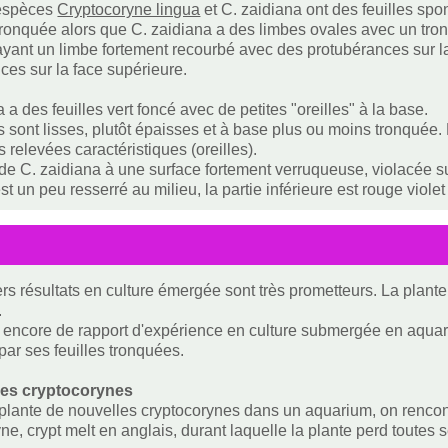
espèces
Cryptocoryne lingua
et C. zaidiana ont des feuilles sp
ronquée alors que C. zaidiana a des limbes ovales avec un tron
ayant un limbe fortement recourbé avec des protubérances sur la
ces sur la face supérieure.
 a des feuilles vert foncé avec de petites "oreilles" à la base.
es sont lisses, plutôt épaisses et à base plus ou moins tronqué
 relevées caractéristiques (oreilles).
de C. zaidiana à une surface fortement verruqueuse, violacée s
st un peu resserré au milieu, la partie inférieure est rouge violet 
rs résultats en culture émergée sont très prometteurs. La plante
.
as encore de rapport d'expérience en culture submergée en aquari
par ses feuilles tronquées.
des cryptocorynes
lante de nouvelles cryptocorynes dans un aquarium, on renco
e, crypt melt en anglais, durant laquelle la plante perd toutes s