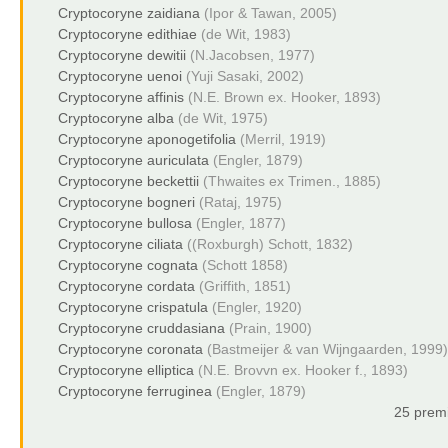
Cryptocoryne zaidiana
(Ipor & Tawan, 2005)
Cryptocoryne edithiae
(de Wit, 1983)
Cryptocoryne dewitii
(N.Jacobsen, 1977)
Cryptocoryne uenoi
(Yuji Sasaki, 2002)
Cryptocoryne affinis
(N.E. Brown ex. Hooker, 1893)
Cryptocoryne alba
(de Wit, 1975)
Cryptocoryne aponogetifolia
(Merril, 1919)
Cryptocoryne auriculata
(Engler, 1879)
Cryptocoryne beckettii
(Thwaites ex Trimen., 1885)
Cryptocoryne bogneri
(Rataj, 1975)
Cryptocoryne bullosa
(Engler, 1877)
Cryptocoryne ciliata
((Roxburgh) Schott, 1832)
Cryptocoryne cognata
(Schott 1858)
Cryptocoryne cordata
(Griffith, 1851)
Cryptocoryne crispatula
(Engler, 1920)
Cryptocoryne cruddasiana
(Prain, 1900)
Cryptocoryne coronata
(Bastmeijer & van Wijngaarden, 1999)
Cryptocoryne elliptica
(N.E. Brovvn ex. Hooker f., 1893)
Cryptocoryne ferruginea
(Engler, 1879)
25 premi