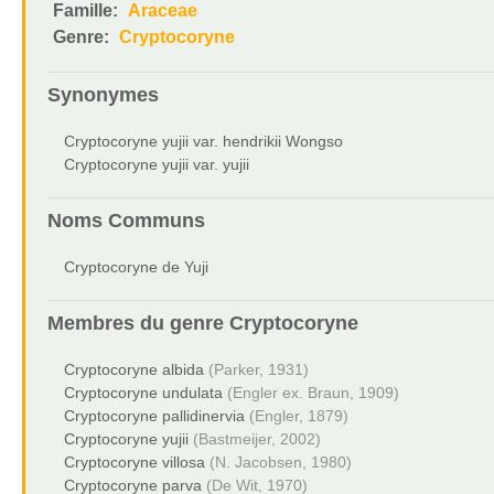
Famille:
Araceae
Genre:
Cryptocoryne
Synonymes
Cryptocoryne yujii var. hendrikii Wongso
Cryptocoryne yujii var. yujii
Noms Communs
Cryptocoryne de Yuji
Membres du genre
Cryptocoryne
Cryptocoryne albida
(Parker, 1931)
Cryptocoryne undulata
(Engler ex. Braun, 1909)
Cryptocoryne pallidinervia
(Engler, 1879)
Cryptocoryne yujii
(Bastmeijer, 2002)
Cryptocoryne villosa
(N. Jacobsen, 1980)
Cryptocoryne parva
(De Wit, 1970)