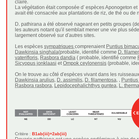
claire.
La végétation était composée d' espèces Aponogeton et 
avait été consacrée aux plantations de riz, de thé ou de 
D. pathirana a été observé nageant en petits groupes (de
les auteurs notant qu'il semblait mener une vie plus séd
largement observé sur d'autres sites.
Les espèces
sympatriques
comprenaient
Puntius bimacu
Dawkinsia singhala
(probable, identifié comme
D. filame
vaterifloris
,
Rasbora dandia
( probable, identifié comme
Sicyopus jonklaasi
et
Ompok ceylonensis
(probable, id
On le trouve au côté d'espèces vivant dans les ruisseaux
Dawkinsia arulius
,
D. assimilis
,
D. filamentosa
, ,
Puntius
Rasbora rasbora
,
Lepidocephalichthys guntea
,
L. therma
Critère :
B1ab(iii)+2ab(iii)