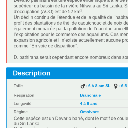
Devario pathirana est une espèce endémique à aire de ré
supérieur du bassin de la rivière Nilwala au Sri Lanka.
2
d'occupation (AOO) est de 52 km
.
Un déclin continu de l'étendue et de la qualité de l'habit
profit des plantations de thé, de caoutchouc et de noix 
également menacée par la pollution de l’eau due aux efflu
l’exploitation pour le commerce des aquariums. Ces mena
expansion agricole et il n’existe actuellement aucune pr
comme "En voie de disparition".
D. pathirana serait cependant encore nombreux dans son 
Description
Taille
: 6 à 8 cm SL
: 6,5
Respiration
Branchiale
Longévité
4 à 6 ans
Régime
Omnivore
Cette espèce est un Devario barré, dont le motif de coul
du Sri Lanka.