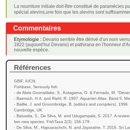
La nourriture initiale doit être constitué de paramécies p
spécial alevins,une fois que les alevins sont suffisammen
Commentaires
Etymologie :
Devario semble être dérivé d'un nom verna
1822 (aujourd'hui Devario) et pathirana en l'honneur d'A
nouvelle espèce.
Références
GBIF, IUCN,
Fishbase, Seriously fish
- de Alwis Goonatilake, S., Kotagama, O. & Fernado, M. "Deva
- Baensch, H.A. and Riehl, R. 1997. Aquarien Atlas. Band 5. 
- Baillie, J. and Groombridge, B. (editors and compilers). 199
Cambridge, UK.
- Batuwita, S., De Silva, M. and Udugampala, S. 2017. A review o
two new species. FishTaxa 2(3): 156-179.
- De Silva, M., Hapuarachchi, N. and Jayaratne, T. 2015. Sri La