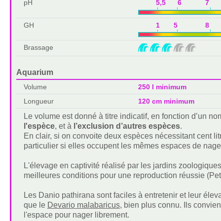
pH
5,5 6 7 7
GH
1 5 8 1
Brassage
Aquarium
Volume
250 l minimum
Longueur
120 cm minimum
Le volume est donné à titre indicatif, en fonction d’un 
l'espèce
, et à
l’exclusion d’autres espèces
.
En clair, si on convoite deux espèces nécessitant cent lit
particulier si elles occupent les mêmes espaces de nage
L'élevage en captivité réalisé par les jardins zoologique
meilleures conditions pour une reproduction réussie (Pe
Les Danio pathirana sont faciles à entretenir et leur é
que le
Devario malabaricus
, bien plus connu. Ils convi
l'espace pour nager librement.