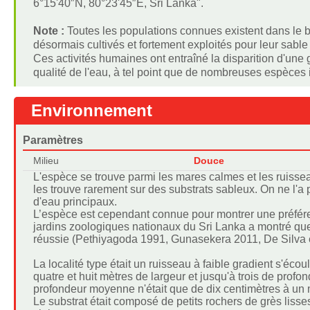
6°15'40″N, 80°23'45″E, Sri Lanka".
Note :
Toutes les populations connues existent dans le b
désormais cultivés et fortement exploités pour leur sabl
Ces activités humaines ont entraîné la disparition d'une g
qualité de l'eau, à tel point que de nombreuses espèce
Environnement
Paramètres
Milieu
Douce
L'espèce se trouve parmi les mares calmes et les ruisse
les trouve rarement sur des substrats sableux. On ne l'a 
d'eau principaux.
L’espèce est cependant connue pour montrer une préféren
jardins zoologiques nationaux du Sri Lanka a montré que 
réussie (Pethiyagoda 1991, Gunasekera 2011, De Silva e
La localité type était un ruisseau à faible gradient s'écou
quatre et huit mètres de largeur et jusqu'à trois de profo
profondeur moyenne n'était que de dix centimètres à un 
Le substrat était composé de petits rochers de grès lisse