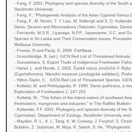
- Fang, F. 2001. Phylogeny and species diversity of the South 
Stockholm University.
- Fang, F., "Phylogenetic Analysis of the Asian Cyprinid Genus 
- Fang, F., M. Norén, T. Y. Liao, M. Källersjö and S. O. Kullande
Danio, Devario and Microrasbora (Teleostei, Cyprinidae, Danion
- Fernando, M.S.R., Liyanage, N.P.P., Jayamanne, S.C. and Gu
Species in Sri Lanka and Their Conservation Issues. Proceedi
Wellassa University.
- Froese, R and Pauly, D. 2006. FishBase.
- Groombridge, B. (ed.). IUCN Red List of Threatened Animals
- Gunasekara, S. Export Trade of Indigenous Freshwater Fishes
- Hanel, L. and Novák, J. 2002. České názvy zivočichů V. Ryby a
(Cypriniformes). Národní muzeum (zoologické oddělení), Praha
- Hilton-Taylor, C. . IUCN Red List of Threatened Species. IU
- Kottelat, M. and Pethiyagoda, R. 1990. Danio pathirana, a new
Exploration of Freshwaters 1: 247-252
- Kottelat, M., "The fishes of the inland waters of southeast As
freshwaters, mangroves and estuaries." in The Raffles Bulleti
- Kullander, F.F. 2001. Phylogeny and species diversity of the 
Cyprinidae). Department of Zoology, Stockholm University and
- Mayden, R. L., K. L. Tang, K. W. Conway, J. Freyhof, S. Cha
Bufalino, Z. Sulaiman, M. Miya, K. Saitoh, S. He, "Phylogenetic