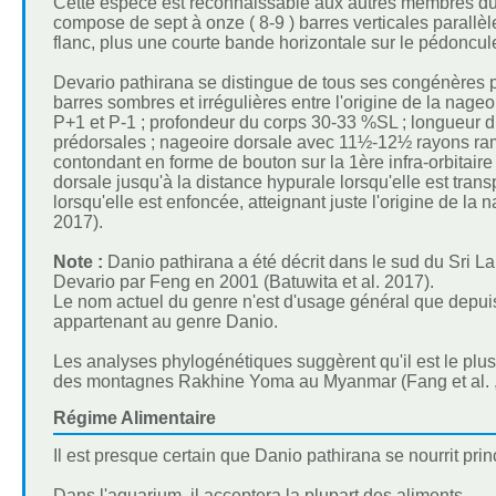
Cette espèce est reconnaissable aux autres membres du 
compose de sept à onze ( 8-9 ) barres verticales parallèl
flanc, plus une courte bande horizontale sur le pédoncul
Devario pathirana se distingue de tous ses congénères p
barres sombres et irrégulières entre l'origine de la nage
P+1 et P-1 ; profondeur du corps 30-33 %SL ; longueur d
prédorsales ; nageoire dorsale avec 11½-12½ rayons ram
contondant en forme de bouton sur la 1ère infra-orbitair
dorsale jusqu'à la distance hypurale lorsqu'elle est transp
lorsqu'elle est enfoncée, atteignant juste l'origine de l
2017).
Note :
Danio pathirana a été décrit dans le sud du Sri L
Devario par Feng en 2001 (Batuwita et al. 2017).
Le nom actuel du genre n'est d'usage général que depui
appartenant au genre Danio.
Les analyses phylogénétiques suggèrent qu'il est le plus 
des montagnes Rakhine Yoma au Myanmar (Fang et al. , 
Régime Alimentaire
Il est presque certain que Danio pathirana se nourrit prin
Dans l'aquarium, il acceptera la plupart des aliments.