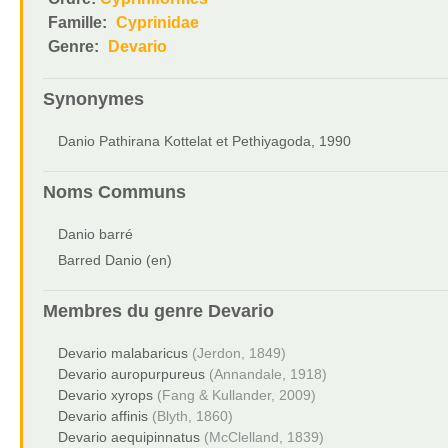
Famille:
Cyprinidae
Genre:
Devario
Synonymes
Danio Pathirana Kottelat et Pethiyagoda, 1990
Noms Communs
Danio barré
Barred Danio (en)
Membres du genre
Devario
Devario malabaricus
(Jerdon, 1849)
Devario auropurpureus
(Annandale, 1918)
Devario xyrops
(Fang & Kullander, 2009)
Devario affinis
(Blyth, 1860)
Devario aequipinnatus
(McClelland, 1839)