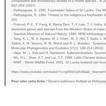
comparative and evolutionary studies of a model species." in 
642–654 (2007)
- Pethiyagoda, R. 1991. Freshwater fishes of Sri Lanka. The Wil
- Pethiyagoda, R. 1994. Threats to the indigenous freshwater f
201.
- Pramod, P. K., F. Fang, K. Rema Devi, T.-Y. Liao, T. J. Indra
danionine genus and species from the Western Ghats of India (
- Swedish Museum of Natural History. 1999. NRM Ichthyology co
- Tang, K. L., M. K. Agnew, W. J. Chen., M. V. Hirt, T. Sado, L.
Saitoh, A. M. Simons, R. M. Wood and R. L. Mayden, "Systematic
Molecular Phylogenetics and Evolution 57(1): 189-214 (2010)
- Varjo, M., L. Koli and H. Dahlström. Kalannimiluettelo. Suo
- Wu, H.L., Shao, K.T. and Lai, C.F. 1999. Latin-Chinese dicti
- WWF - World Wildlife Fund. 2001. Sri Lanka lowland rain forest
https://www.youtube.com/watch?v=rgtANsCp5v8&ab_channel=
Pour citer cette fiche :
"Devario pathirana Kottelat et Pethiya