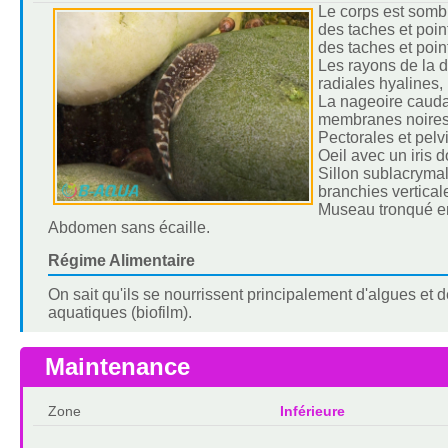
Le corps est sombr
des taches et poin
des taches et poin
Les rayons de la d
radiales hyalines,
La nageoire cauda
membranes noires 
Pectorales et pelv
Oeil avec un iris d
Sillon sublacrymal
branchies vertical
Museau tronqué en
Abdomen sans écaille.
Régime Alimentaire
On sait qu'ils se nourrissent principalement d'algues et 
aquatiques (biofilm).
Maintenance
Zone
Inférieure