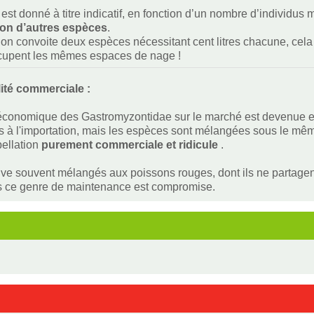
est donné à titre indicatif, en fonction d’un nombre d’individus
ion d’autres espèces
.
i on convoite deux espèces nécessitant cent litres chacune, cela f
ccupent les mêmes espaces de nage !
lité commerciale :
économique des Gastromyzontidae sur le marché est devenue exp
s à l'importation, mais les espèces sont mélangées sous le m
pellation
purement commerciale et ridicule
.
uve souvent mélangés aux poissons rouges, dont ils ne partagent
s ce genre de maintenance est compromise.