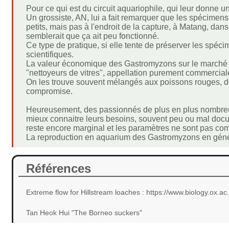
Pour ce qui est du circuit aquariophile, qui leur donne 
Un grossiste, AN, lui a fait remarquer que les spécimens 
petits, mais pas à l'endroit de la capture, à Matang, dans 
semblerait que ça ait peu fonctionné.
Ce type de pratique, si elle tente de préserver les spécim
scientifiques.
La valeur économique des Gastromyzons sur le marché es
"nettoyeurs de vitres", appellation purement commerciale 
On les trouve souvent mélangés aux poissons rouges, do
compromise.
Heureusement, des passionnés de plus en plus nombreux 
mieux connaitre leurs besoins, souvent peu ou mal docu
reste encore marginal et les paramètres ne sont pas comm
La reproduction en aquarium des Gastromyzons en généra
Références
Extreme flow for Hillstream loaches : https://www.biology.ox.ac
Tan Heok Hui "The Borneo suckers"