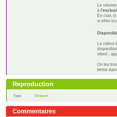
Le volume 
à
l’exclus
En clair, s
si elles o
Disponibi
La valeur 
disponible
vitres", ap
On les tro
terme dan
Reproduction
Type
Ovipare
Commentaires