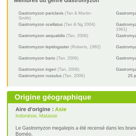
Membres du genre
Gastromyzon
Gastromyzon pariclavis
(Tan & Martin-
Gastromyz
Smith)
Gastromyzon ocellatus
(Tan & Ng 2004)
Gastromyz
1961)
Gastromyzon aequabilis
(Tan, 2006)
Gastromyz
Gastromyzon lepidogaster
(Roberts, 1982)
Gastromyz
Gastromyzon bario
(Tan, 2006)
Gastromy
Gastromyzon ingeri
(Tan, 2006)
Gastromyz
Gastromyzon russulus
(Tan, 2006)
25 p
Origine géographique
Aire d'origine :
Asie
Indonésie, Malaisie
Le Gastromyzon megalepis a été recensé dans les branch
Bornéo.