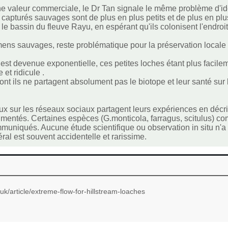
une valeur commerciale, le Dr Tan signale le même problème d'ide
capturés sauvages sont de plus en plus petits et de plus en plus 
le bassin du fleuve Rayu, en espérant qu'ils colonisent l'endroit p
ens sauvages, reste problématique pour la préservation locale en n
t devenue exponentielle, ces petites loches étant plus facilem
et ridicule .
nt ils ne partagent absolument pas le biotope et leur santé sur
sur les réseaux sociaux partagent leurs expériences en décriv
mentés. Certaines espèces (G.monticola, farragus, scitulus) c
uniqués. Aucune étude scientifique ou observation in situ n'a ét
l est souvent accidentelle et rarissime.
.uk/article/extreme-flow-for-hillstream-loaches