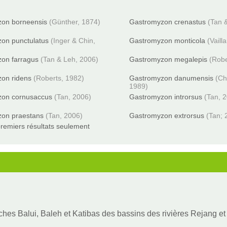
on borneensis
(Günther, 1874)
Gastromyzon crenastus
(Tan 
on punctulatus
(Inger & Chin,
Gastromyzon monticola
(Vaill
on farragus
(Tan & Leh, 2006)
Gastromyzon megalepis
(Robe
on ridens
(Roberts, 1982)
Gastromyzon danumensis
(Ch
1989)
zon cornusaccus
(Tan, 2006)
Gastromyzon introrsus
(Tan, 
on praestans
(Tan, 2006)
Gastromyzon extrorsus
(Tan; 
remiers résultats seulement
es Balui, Baleh et Katibas des bassins des rivières Rejang et