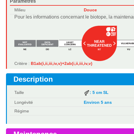
Paramètres
Milieu
Douce
Pour les informations concernant le biotope, la maintena
Critère :
B1ab(i,ii,iii,iv,v)+2ab(i,ii,iii,iv,v)
Description
Taille
: 5 cm SL
Longévité
Environ 5 ans
Régime