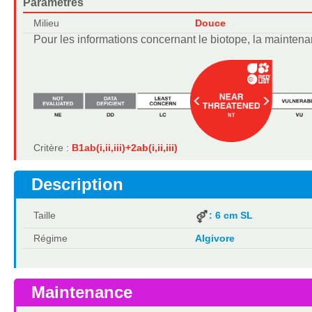
Paramètres
Milieu
Douce
Pour les informations concernant le biotope, la maintena
Critère :
B1ab(i,ii,iii)+2ab(i,ii,iii)
Description
Taille
: 6 cm SL
Régime
Algivore
Maintenance