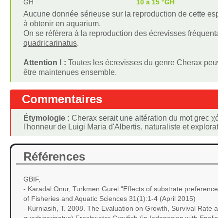
GH
10 à 15 °GH
Aucune donnée sérieuse sur la reproduction de cette espèc
à obtenir en aquarium.
On se référera à la reproduction des écrevisses fréque
quadricarinatus
.
Attention ! :
Toutes les écrevisses du genre Cherax peuve
être maintenues ensemble.
Commentaires
Étymologie :
Cherax serait une altération du mot grec χά
l'honneur de Luigi Maria d'Albertis, naturaliste et explora
Références
GBIF,
- Karadal Onur, Turkmen Gurel "Effects of substrate preference o
of Fisheries and Aquatic Sciences 31(1):1-4 (April 2015)
- Kurniasih, T. 2008. The Evaluation on Growth, Survival Rate 