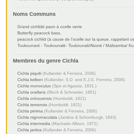
Noms Communs
Grand cichlidé paon à ocelle verte
Butterfly peacock bass,
peacock cichlid (à cause de l’ocelle sur la queue, rappelant 
Toukounaré - Toukounalé- Toukounali/Aboné / Malisamba/ Ku
Membres du genre
Cichla
Cichla piquiti
(Kullander & Ferreira, 2006)
Cichla kelberi
(Kullander, S.O. and E.J.G. Ferreira, 2006)
Cichla monoculus
(Spix et Agassiz, 1831.)
Cichla ocellaris
(Bloch & Schneider, 1801)
Cichla orinocensis
(Humboldt, 1821)
Cichla temensis
(Humboldt, 1821)
Cichla pinima
(Kullander & Ferreira, 2006)
Cichla nigromaculata
(Jardine & Schomburgk, 1843)
Cichla intermedia
(Machado-Allison, 1971)
Cichla jariina
(Kullander & Ferreira, 2006)