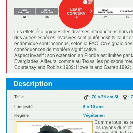
Les effets écologiques des diverses introductions hors de l
des autres espèces invasives sont plutôt positifs, tout 
endémique sont inconnus, selon la FAO. On signale des 
conséquences de manière significative.
Aspect invasif : son extension en Floride est limitée par
Everglades. Ailleurs, comme au Texas, les poissons meur
Courtenay and Robins 1989; Howells and Garrett 1992).
Description
Taille
: 70 à 74 cm SL
: 
Longévité
6 à 10 ans
Régime
Végétarien
Comme tous les re
les rayons durs et
Epines 4-6 de la p