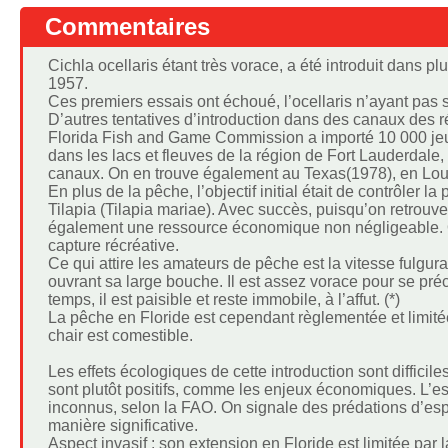
Commentaires
Cichla ocellaris étant très vorace, a été introduit dans 
1957.
Ces premiers essais ont échoué, l’ocellaris n’ayant pas
D’autres tentatives d’introduction dans des canaux des 
Florida Fish and Game Commission a importé 10 000 jeu
dans les lacs et fleuves de la région de Fort Lauderdale
canaux. On en trouve également au Texas(1978), en Lou
En plus de la pêche, l’objectif initial était de contrôler 
Tilapia (Tilapia mariae). Avec succès, puisqu’on retrou
également une ressource économique non négligeable. On
capture récréative.
Ce qui attire les amateurs de pêche est la vitesse fulgur
ouvrant sa large bouche. Il est assez vorace pour se précip
temps, il est paisible et reste immobile, à l’affut. (*)
La pêche en Floride est cependant règlementée et limit
chair est comestible.
Les effets écologiques de cette introduction sont difficil
sont plutôt positifs, comme les enjeux économiques. L’es
inconnus, selon la FAO. On signale des prédations d’es
manière significative.
Aspect invasif : son extension en Floride est limitée par