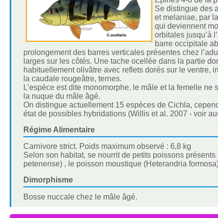
Se distingue des 
et melaniae, par l
qui deviennent moi
orbitales jusqu’à 
barre occipitale a
prolongement des barres verticales présentes chez l’adul
larges sur les côtés. Une tache ocellée dans la partie d
habituellement olivâtre avec reflets dorés sur le ventre, i
la caudale rougeâtre, ternes.
L’espèce est dite monomorphe, le mâle et la femelle ne 
la nuque du mâle âgé.
On distingue actuellement 15 espèces de Cichla, cependa
état de possibles hybridations (Willis et al. 2007 - voir au
Régime Alimentaire
Carnivore strict. Poids maximum observé : 6,8 kg
Selon son habitat, se nourrit de petits poissons présen
petenense) , le poisson moustique (Heterandria formosa),
Dimorphisme
Bosse nuccale chez le mâle âgé.