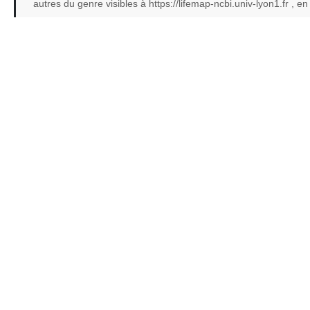
autres du genre visibles à https://lifemap-ncbi.univ-lyon1.fr ,