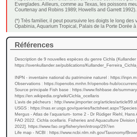
Everglades. Ailleurs, comme au Texas, les poissons meur
Courtenay and Robins 1989; Howells and Garrett 1992).
(*) Très familier, il peut poursuivre les doigts le long de
Opabinia, Aquarium Tropical, Palais de la Porte Dorée à
Références
Description de 9 nouvelles espèces du genre Cichla (Kullander 
https://svenkullander.se/publications/Kullander_Ferreira_Cichl
INPN - inventaire national du patrimoine naturel : https://inp
Observations : https://openobs.mnhn.fr/openobs-hub/occur
Source principale Fish base : https://www.fishbase.de/summary/
https://en.wikipedia.org/wiki/Cichla_ocellaris
L’avis de pêcheurs : http://www.jimporter.org/articles/article99.s
USGS : https://nas.er.usgs.gov/queries/factsheet.aspx?Specie
Mergus - Atlas de l’aquarium- tome 2 - Dr Rüdiger Riehl, Hans 
FAO 2022. Cichla ocellaris. Fisheries and Aquaculture Division
2022]. https://www.fao.org/fishery/en/introsp/297/en
Life map - NCBI : https://www.ncbi.nlm.nih.gov/Taxonomy/Bro