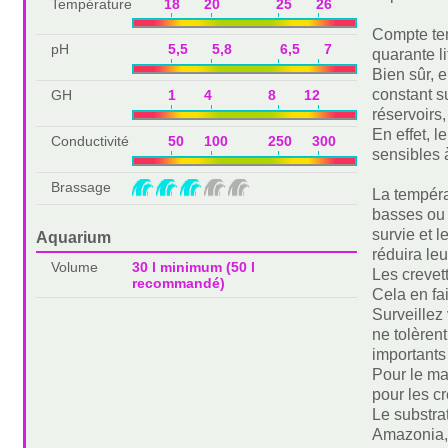
Température
18 20 25 26
Compte ten
pH
5,5 5,8 6,5 7
quarante l
Bien sûr, 
constant s
GH
1 4 8 12
réservoirs,
En effet, l
Conductivité
50 100 250 300
sensibles 
Brassage
La tempéra
basses ou 
survie et 
Aquarium
réduira leu
Volume
30 l minimum (50 l
Les crevet
recommandé)
Cela en fa
Surveillez
ne tolèren
importants
Pour le ma
pour les cr
Le substra
Amazonia, 