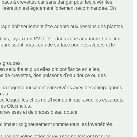
 bacs à crevettes car sans danger pour les juvéniles.
x, l'aération est également fortement recommandée. On
airage doit seulement être adapté aux besoins des plantes
 bois, tuyaux en PVC, etc. dans votre aquarium. Cela leur
fournissent beaucoup de surface pour les algues et le
ds groupes.
en sécurité et plus elles ont confiance en elles.
s de crevettes, des poissons d'eau douce ou des
Caridina logemanni soient conservées avec des compagnons
eau .
ec lesquelles elles ne s'hybrident pas, avec les escargots
es Otocinclus...
écrevisses et de crabes d'eau douce.
acclimater soigneusement comme tous les invertébrés.
, les crevettes et les écrevisses ne tolèrent pas les