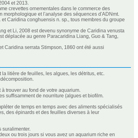
2004 et 2013.
omme crevettes ornementales dans le commerce des
tion morphologique et l'analyse des séquences d'ADNmt.
p. et Caridina conghuensis n. sp., tous membres du groupe
iang et Li, 2008 est devenu synonyme de Caridina venusta
est déplacée au genre Paracaridina Liang, Guo & Tang,
t Caridina serrata Stimpson, 1860 ont été aussi
itière de feuilles, les algues, les détritus, etc.
 décomposition.
 à trouver au fond de votre aquarium.
s suffisamment de nourriture (algues et biofilm.
pléter de temps en temps avec des aliments spécialisés
s, des épinards et des feuilles diverses à leur
es suralimenter.
deux ou trois jours si vous avez un aquarium riche en