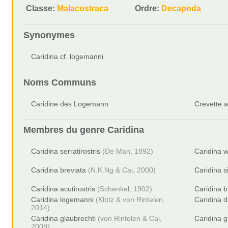
Classe:
Malacostraca
Ordre:
Decapoda
Synonymes
Caridina cf. logemanni
Noms Communs
Caridine des Logemann
Crevette a
Membres du genre
Caridina
Caridina serratirostris
(De Man, 1892)
Caridina w
Caridina breviata
(N.K.Ng & Cai, 2000)
Caridina s
Caridina acutirostris
(Schenkel, 1902)
Caridina b
Caridina logemanni
(Klotz & von Rintelen,
Caridina d
2014)
Caridina glaubrechti
(von Rintelen & Cai,
Caridina gr
2009)