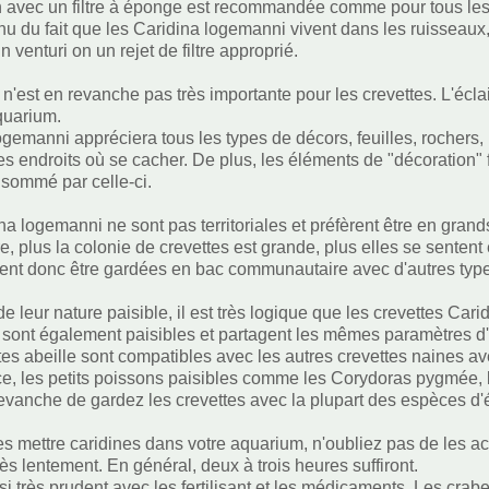
ion avec un filtre à éponge est recommandée comme pour tous les
u du fait que les Caridina logemanni vivent dans les ruisseau
n venturi on un rejet de filtre approprié.
 n'est en revanche pas très importante pour les crevettes. L'écl
quarium.
ogemanni appréciera tous les types de décors, feuilles, rochers,
s endroits où se cacher. De plus, les éléments de "décoration" 
nsommé par celle-ci.
na logemanni ne sont pas territoriales et préfèrent être en gran
, plus la colonie de crevettes est grande, plus elles se sentent 
ent donc être gardées en bac communautaire avec d'autres type
de leur nature paisible, il est très logique que les crevettes 
 sont également paisibles et partagent les mêmes paramètres d'
tes abeille sont compatibles avec les autres crevettes naines av
e, les petits poissons paisibles comme les Corydoras pygmée, l
revanche de gardez les crevettes avec la plupart des espèces d'
es mettre caridines dans votre aquarium, n'oubliez pas de les 
rès lentement. En général, deux à trois heures suffiront.
i très prudent avec les fertilisant et les médicaments. Les crabes