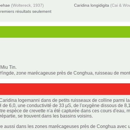
loehae
(Woltereck, 1937)
Caridina longidigita
(Cai & Wo
remiers résultats seulement
Miu Tin.
e Yingde, zone marécageuse près de Conghua, ruisseau de monta
Caridina logemanni dans de petits ruisseaux de colline parmi la l
 de 6,0, une conductivité de 33 μS, de l'oxygène dissous de 8,1
re espèce de crevette n'a été capturée dans ces cours d'eau, m
répartie, se trouvent dans les bassins voisins.
ve aussi dans les zones marécageuses près de Conghua avec un