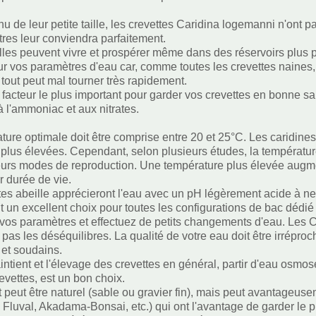
u de leur petite taille, les crevettes Caridina logemanni n'ont 
itres leur conviendra parfaitement.
elles peuvent vivre et prospérer même dans des réservoirs plus p
ur vos paramètres d'eau car, comme toutes les crevettes naines,
 tout peut mal tourner très rapidement.
e facteur le plus important pour garder vos crevettes en bonne sa
à l'ammoniac et aux nitrates.
ture optimale doit être comprise entre 20 et 25°C. Les caridine
plus élevées. Cependant, selon plusieurs études, la température 
leurs modes de reproduction. Une température plus élevée augme
r durée de vie.
tes abeille apprécieront l'eau avec un pH légèrement acide à neut
it un excellent choix pour toutes les configurations de bac dédi
 vos paramètres et effectuez de petits changements d'eau. Les Ca
t pas les déséquilibres. La qualité de votre eau doit être irrép
 et soudains.
intient et l'élevage des crevettes en général, partir d'eau osm
evettes, est un bon choix.
t peut être naturel (sable ou gravier fin), mais peut avantageus
Fluval, Akadama-Bonsai, etc.) qui ont l'avantage de garder le pH 