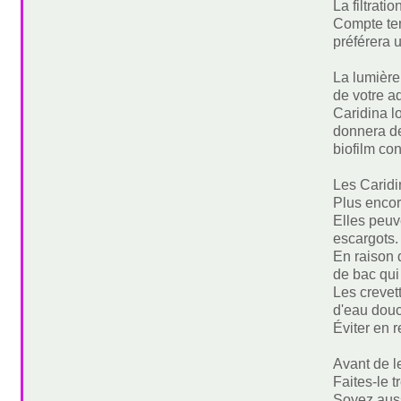
La filtrat
Compte ten
préférera u
La lumière
de votre a
Caridina l
donnera de
biofilm co
Les Caridi
Plus encore
Elles peuv
escargots.
En raison 
de bac qui
Les crevet
d'eau douc
Éviter en 
Avant de l
Faites-le t
Soyez auss