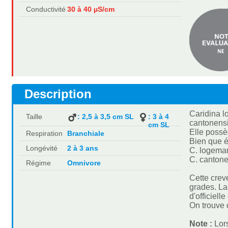
Conductivité
30 à 40 µS/cm
Description
Caridina l
Taille
: 2,5 à 3,5 cm SL
: 3 à 4
cantonensi
cm SL
Elle possè
Respiration
Branchiale
Bien que é
Longévité
2 à 3 ans
C. logeman
C. cantone
Régime
Omnivore
Cette crev
grades. La
d'officiell
On trouve 
Note :
Lor