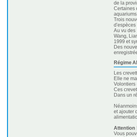
de la prov
Certaines 
aquariums,
Trois nouv
d'espèces 
Au vu des 
Wang, Lian
1999 et sy
Des nouvea
enregistré
Régime Al
Les crevett
Elle ne ma
Volontiers 
Ces crevet
Dans un ré
Néanmoins,
et ajouter
alimentati
Attention 
Vous pouve