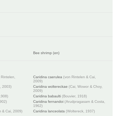
Bee shrimp (en)
 Rintelen,
Caridina caerulea
(von Rintelen & Cai,
2009)
, 2003)
Caridina woltereckae
(Cai, Wowor & Choy,
2009)
1908)
Caridina babaulti
(Bouvier, 1918)
1902)
Caridina fernandoi
(Arudpragasam & Costa,
1962)
n & Cai, 2009)
Caridina lanceolata
(Woltereck, 1937)