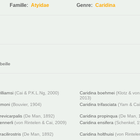
Famille:
Atyidae
Genre:
Caridina
beille
illiamsi
(Cai & P.K.L.Ng, 2000)
Caridina boehmei
(Klotz & von
2013)
imoni
(Bouvier, 1904)
Caridina trifasciata
(Yam & Cai
revicarpalis
(De Man, 1892)
Caridina propinqua
(De Man, 
ennerli
(von Rintelen & Cai, 2009)
Caridina ensifera
(Schenkel, 
acilirostris
(De Man, 1892)
Caridina holthuisi
(von Rintele