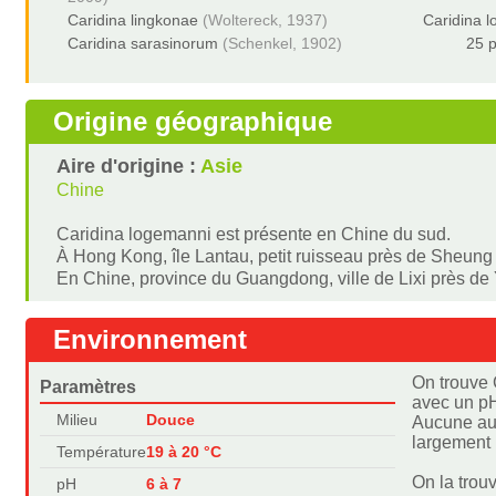
Caridina lingkonae
(Woltereck, 1937)
Caridina 
Caridina sarasinorum
(Schenkel, 1902)
25 p
Origine géographique
Aire d'origine :
Asie
Chine
Caridina logemanni est présente en Chine du sud.
À Hong Kong, île Lantau, petit ruisseau près de Sheung 
En Chine, province du Guangdong, ville de Lixi près d
Environnement
On trouve 
Paramètres
avec un pH
Milieu
Douce
Aucune aut
largement 
Température
19 à 20 °C
On la trou
pH
6 à 7