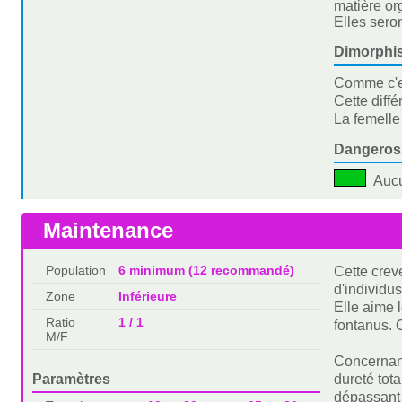
matière or
Elles sero
Dimorphi
Comme c'es
Cette diff
La femelle
Dangeros
Auc
Maintenance
Population
6 minimum (12 recommandé)
Cette crev
d'individus
Zone
Inférieure
Elle aime 
Ratio
1 / 1
fontanus. 
M/F
Concernant
Paramètres
dureté tota
dépassant