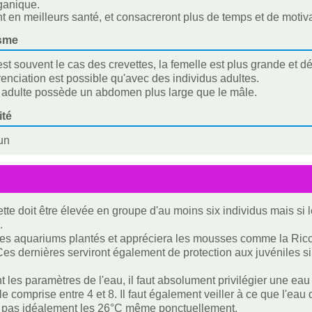
ganique.
nt en meilleurs santé, et consacreront plus de temps et de motiv
sme
t souvent le cas des crevettes, la femelle est plus grande et 
érenciation est possible qu'avec des individus adultes.
 adulte possède un abdomen plus large que le mâle.
ité
un
ette doit être élevée en groupe d'au moins six individus mais si 
.
les aquariums plantés et appréciera les mousses comme la Ricc
Ces dernières serviront également de protection aux juvéniles s
 les paramètres de l'eau, il faut absolument privilégier une ea
le comprise entre 4 et 8. Il faut également veiller à ce que l'eau
 pas idéalement les 26°C même ponctuellement.