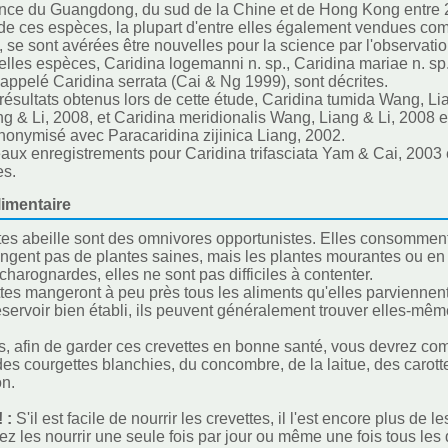
ince du Guangdong, du sud de la Chine et de Hong Kong entre 
de ces espèces, la plupart d'entre elles également vendues c
 se sont avérées être nouvelles pour la science par l'observa
elles espèces, Caridina logemanni n. sp., Caridina mariae n. s
appelé Caridina serrata (Cai & Ng 1999), sont décrites.
résultats obtenus lors de cette étude, Caridina tumida Wang, L
g & Li, 2008, et Caridina meridionalis Wang, Liang & Li, 2008 
nonymisé avec Paracaridina zijinica Liang, 2002.
ux enregistrements pour Caridina trifasciata Yam & Cai, 2003 e
es.
imentaire
es abeille sont des omnivores opportunistes. Elles consomment la l
ngent pas de plantes saines, mais les plantes mourantes ou en
charognardes, elles ne sont pas difficiles à contenter.
tes mangeront à peu près tous les aliments qu'elles parviennent
servoir bien établi, ils peuvent généralement trouver elles-même
 afin de garder ces crevettes en bonne santé, vous devrez com
 des courgettes blanchies, du concombre, de la laitue, des carotte
on.
! :
S'il est facile de nourrir les crevettes, il l'est encore plus de l
z les nourrir une seule fois par jour ou même une fois tous les 