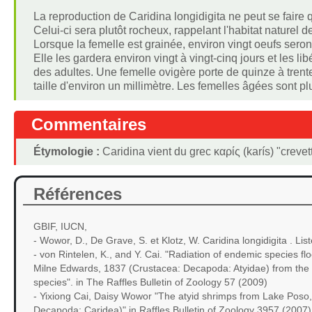
La reproduction de Caridina longidigita ne peut se faire 
Celui-ci sera plutôt rocheux, rappelant l'habitat naturel d
Lorsque la femelle est grainée, environ vingt oeufs ser
Elle les gardera environ vingt à vingt-cinq jours et les l
des adultes. Une femelle ovigère porte de quinze à tre
taille d'environ un millimètre. Les femelles âgées sont plu
Commentaires
Étymologie :
Caridina vient du grec καρίς (karís) "crevet
Références
GBIF, IUCN,
- Wowor, D., De Grave, S. et Klotz, W. Caridina longidigita .
- von Rintelen, K., and Y. Cai. "Radiation of endemic species fl
Milne Edwards, 1837 (Crustacea: Decapoda: Atyidae) from the an
species". in The Raffles Bulletin of Zoology 57 (2009)
- Yixiong Cai, Daisy Wowor "The atyid shrimps from Lake Poso, 
Decapoda: Caridea)" in Raffles Bulletin of Zoology 3957 (2007)