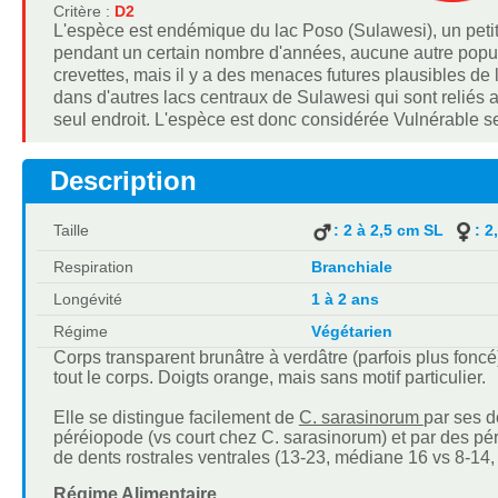
Critère :
D2
L'espèce est endémique du lac Poso (Sulawesi), un petit
pendant un certain nombre d'années, aucune autre populat
crevettes, mais il y a des menaces futures plausibles de 
dans d'autres lacs centraux de Sulawesi qui sont reliés 
seul endroit. L'espèce est donc considérée Vulnérable se
Description
Taille
: 2 à 2,5 cm SL
: 2
Respiration
Branchiale
Longévité
1 à 2 ans
Régime
Végétarien
Corps transparent brunâtre à verdâtre (parfois plus fonc
tout le corps. Doigts orange, mais sans motif particulier.
Elle se distingue facilement de
C. sarasinorum
par ses d
péréiopode (vs court chez C. sarasinorum) et par des pé
de dents rostrales ventrales (13-23, médiane 16 vs 8-14
Régime Alimentaire