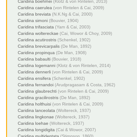
Caridina boehmei
(Klotz & von Rintelen, 2013)
Caridina caerulea
(von Rintelen & Cai, 2009)
Caridina breviata
(N.K.Ng & Cai, 2000)
Caridina simoni
(Bouvier, 1904)
Caridina trifasciata
(Yam & Cai, 2003)
Caridina woltereckae
(Cai, Wowor & Choy, 2009)
Caridina acutirostris
(Schenkel, 1902)
Caridina brevicarpalis
(De Man, 1892)
Caridina propinqua
(De Man, 1908)
Caridina babaulti
(Bouvier, 1918)
Caridina logemanni
(Klotz & von Rintelen, 2014)
Caridina dennerli
(von Rintelen & Cai, 2009)
Caridina ensifera
(Schenkel, 1902)
Caridina fernandoi
(Arudpragasam & Costa, 1962)
Caridina glaubrechti
(von Rintelen & Cai, 2009)
Caridina gracilirostris
(De Man, 1892)
Caridina holthuisi
(von Rintelen & Cai, 2009)
Caridina lanceolata
(Woltereck, 1937)
Caridina lingkonae
(Woltereck, 1937)
Caridina loehae
(Woltereck, 1937)
Caridina longidigita
(Cai & Wowor, 2007)
Caridina multidentata
(Stimpson, 1860)