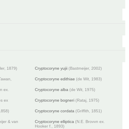
ler, 1879)
Cryptocoryne yujii
(Bastmeijer, 2002)
 Tawan,
Cryptocoryne edithiae
(de Wit, 1983)
n ex.
Cryptocoryne alba
(de Wit, 1975)
es ex
Cryptocoryne bogneri
(Rataj, 1975)
1858)
Cryptocoryne cordata
(Griffith, 1851)
ijer & van
Cryptocoryne elliptica
(N.E. Brovvn ex.
Hooker f., 1893)