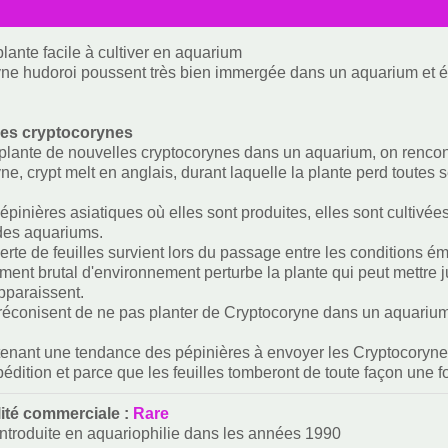
plante facile à cultiver en aquarium
ne hudoroi poussent très bien immergée dans un aquarium et é
des cryptocorynes
lante de nouvelles cryptocorynes dans un aquarium, on renco
e, crypt melt en anglais, durant laquelle la plante perd toutes s
pinières asiatiques où elles sont produites, elles sont cultivées
 des aquariums.
 perte de feuilles survient lors du passage entre les conditions
ent brutal d'environnement perturbe la plante qui peut mettre ju
pparaissent.
réconisent de ne pas planter de Cryptocoryne dans un aquarium 
ntenant une tendance des pépinières à envoyer les Cryptocoryne 
pédition et parce que les feuilles tomberont de toute façon une f
lité commerciale :
Rare
 introduite en aquariophilie dans les années 1990