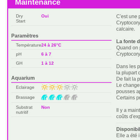
Maintenance
Dry
Oui
C'est une 
Start
Cryptocory
calcaire.
Paramètres
La fonte 
Température
24 à 26°C
Quand on p
Cryptocoryn
pH
6 à 7
GH
1 à 12
Dans les pé
la plupart
Aquarium
De fait la
Le changem
Eclairage
pousses a
Brassage
Certains p
Substrat
Non
Il y a mai
nutritif
coûts d'ex
Disponibi
Elle a été