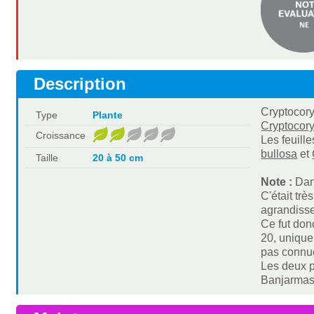
Description
Cryptocory
Type
Plante
Cryptocory
Croissance
Les feuill
bullosa
et
Taille
20 à 50 cm
Note :
Dan
C'était trè
agrandisse
Ce fut don
20, uniqu
pas connu
Les deux p
Banjarmasi