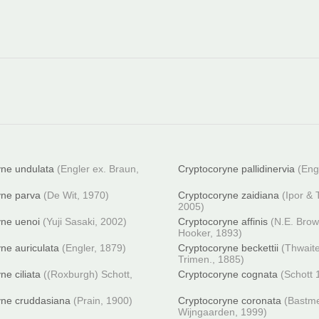
yne undulata
(Engler ex. Braun,
Cryptocoryne pallidinervia
(Eng
yne parva
(De Wit, 1970)
Cryptocoryne zaidiana
(Ipor &
2005)
yne uenoi
(Yuji Sasaki, 2002)
Cryptocoryne affinis
(N.E. Brow
Hooker, 1893)
ne auriculata
(Engler, 1879)
Cryptocoryne beckettii
(Thwait
Trimen., 1885)
ne ciliata
((Roxburgh) Schott,
Cryptocoryne cognata
(Schott 
yne cruddasiana
(Prain, 1900)
Cryptocoryne coronata
(Bastme
Wijngaarden, 1999)