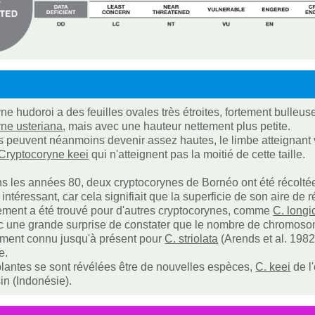
ne hudoroi a des feuilles ovales très étroites, fortement bulle
ne usteriana
, mais avec une hauteur nettement plus petite.
es peuvent néanmoins devenir assez hautes, le limbe atteignant 
Cryptocoryne keei
qui n'atteignent pas la moitié de cette taille.
s les années 80, deux cryptocorynes de Bornéo ont été récoltée
s intéressant, car cela signifiait que la superficie de son aire d
ment a été trouvé pour d'autres cryptocorynes, comme
C. long
c une grande surprise de constater que le nombre de chromosome
ement connu jusqu'à présent pour
C. striolata
(Arends et al. 1982)
e.
lantes se sont révélées être de nouvelles espèces,
C. keei
de l
n (Indonésie).