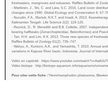
freshwaters, mangroves and estuaries. Raffles Bulletin of Zoo
- Miettinen, J., Shi, C. and Liew, S.C. 2016. Land cover distri
changes since 1990. Global Ecology and Conservation 6: 67-7
- Nurudin, F.A., Martuti, N.K.T. and Irsadi, A. 2013. Keaneka
Kalimantan Tengah. Life Science 2(2): 118-125.
- Reznick, D., R. Meredith and B.B. Collette, 2007. Independent e
bearing halfbeaks (Zenarchopteridae, Beloniformes) and Poecil
- Tan, H.H. and Lim, K.K. 2013. Three new species of freshwa
Raffles Bulletin of Zoology 61(2): 735–747.
- Wahyu, A., Kuntoro, A.A., and Yamashita, T. 2010. Annual an
variations in Kapuas River basin, Indonesia. Journal of Intern
Vidéo en captivité : https://www.youtube.com/watch?v=AatltJs
Vidéo biotope : http://biotope-aquarium.info/aquariums/unnam
Pour citer cette fiche :
"Hemirhamphodon phaiosoma, Bleeker,