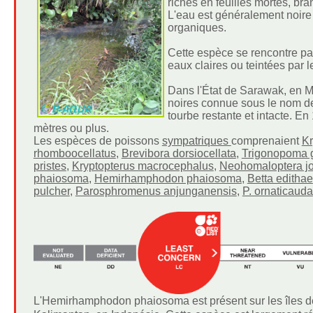
riches en feuilles mortes, br
L'eau est généralement noire 
organiques.
Cette espèce se rencontre par
eaux claires ou teintées par l
Dans l'État de Sarawak, en Ma
noires connue sous le nom d
tourbe restante et intacte. En
mètres ou plus.
Les espèces de poissons
sympatriques
comprenaient
Kr
rhomboocellatus
,
Brevibora dorsiocellata
,
Trigonopoma g
pristes
,
Kryptopterus macrocephalus
,
Neohomaloptera jo
phaiosoma
,
Hemirhamphodon phaiosoma
,
Betta edithae
pulcher
,
Parosphromenus anjunganensis
,
P. ornaticauda
L'Hemirhamphodon phaiosoma est présent sur les îles de 