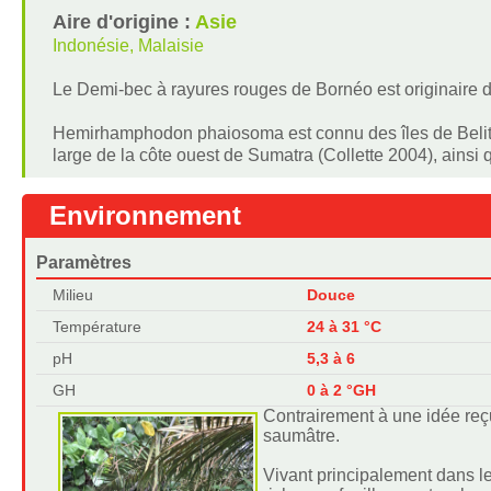
Aire d'origine :
Asie
Indonésie, Malaisie
Le Demi-bec à rayures rouges de Bornéo est originaire 
Hemirhamphodon phaiosoma est connu des îles de Belitung
large de la côte ouest de Sumatra (Collette 2004), ainsi 
Environnement
Paramètres
Milieu
Douce
Température
24 à 31 °C
pH
5,3 à 6
GH
0 à 2 °GH
Contrairement à une idée re
saumâtre.
Vivant principalement dans l