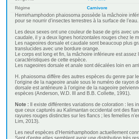
Régime
Carnivore
Hemirhamphodon phaiosoma possède la mâchoire inférieur
pour se nourrir d'insectes terrestres à la surface de l'eau.
Les deux sexes ont une couleur de base de gris avec une t
caudale, il y a deux lignes horizontales rouges chez le mâ
Les nageoires dorsale et caudale sont beaucoup plus gr
translucides avec une bordure orange.
Le corps est long et fin, la mâchoire inférieure est assez
caractéristiques de cette espèce.
Les nageoires dorsale et anale sont décalées loin en arr
H. phaiosoma diffère des autres espèces du genre par le
l'origine de la nageoire anale sous le numéro de rayon d
dorsale est antérieure à l'origine de la nageoire pelvienn
espèces (Anderson, W.D. III and B.B. Collette, 1991).
Note :
Il existe différentes variations de coloration : le
que ceux capturés au Kalimantan occidental ont des flanc
rayures rouges distinctes sur les flancs ; les femelles n
Lim, 2013).
Les neuf espèces d'Hemirhamphodon actuellement connu
Sept d'entre elles semblent avoir une distribution très r