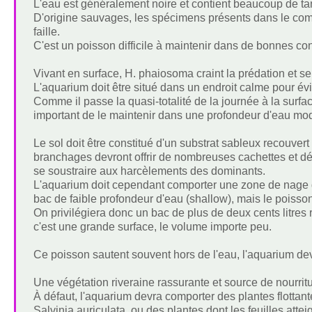
L'eau est généralement noire et contient beaucoup de tan
D'origine sauvages, les spécimens présents dans le co
faille.
C'est un poisson difficile à maintenir dans de bonnes co
Vivant en surface, H. phaiosoma craint la prédation et s
L'aquarium doit être situé dans un endroit calme pour é
Comme il passe la quasi-totalité de la journée à la surfac
important de le maintenir dans une profondeur d'eau mo
Le sol doit être constitué d'un substrat sableux recouvert
branchages devront offrir de nombreuses cachettes et déli
se soustraire aux harcèlements des dominants.
L'aquarium doit cependant comporter une zone de nage de b
bac de faible profondeur d'eau (shallow), mais le poisson
On privilégiera donc un bac de plus de deux cents litres
c'est une grande surface, le volume importe peu.
Ce poisson sautent souvent hors de l'eau, l'aquarium dev
Une végétation riveraine rassurante et source de nourritu
À défaut, l'aquarium devra comporter des plantes flotta
Salvinia auriculata
, ou des plantes dont les feuilles attei