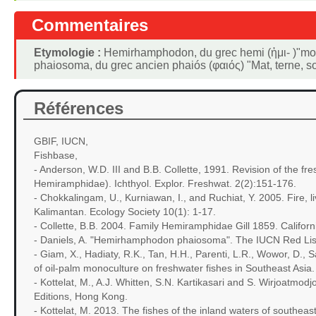
Commentaires
Etymologie :
Hemirhamphodon, du grec hemi (ἡμι- )"moit
phaiosoma, du grec ancien phaiós (φαιός) "Mat, terne, s
Références
GBIF, IUCN,
Fishbase,
- Anderson, W.D. III and B.B. Collette, 1991. Revision of the 
Hemiramphidae). Ichthyol. Explor. Freshwat. 2(2):151-176.
- Chokkalingam, U., Kurniawan, I., and Ruchiat, Y. 2005. Fire,
Kalimantan. Ecology Society 10(1): 1-17.
- Collette, B.B. 2004. Family Hemiramphidae Gill 1859. Califor
- Daniels, A. "Hemirhamphodon phaiosoma". The IUCN Red Lis
- Giam, X., Hadiaty, R.K., Tan, H.H., Parenti, L.R., Wowor, D., 
of oil‐palm monoculture on freshwater fishes in Southeast Asia
- Kottelat, M., A.J. Whitten, S.N. Kartikasari and S. Wirjoatmo
Editions, Hong Kong.
- Kottelat, M. 2013. The fishes of the inland waters of southeas