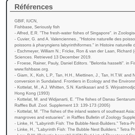
Références
GBIF, IUCN,
Fishbase, Seriously fish
- Alfred, E.R. "The fresh-water fishes of Singapore". in Zoolog
- Cuvier, G. and A. Valenciennes., "Histoire naturelle des poi
poissons à pharyngiens labyrinthiformes." in Histoire naturelle 
- Eschmeyer, William N.; Fricke, Ron & van der Laan, Richard (e
Sciences. Retrieved 13 December 2019.
- Froese, Rainer, Pauly, Daniel Editors. "Belontia hasselti". in 
www.fishbase.org.
- Giam, X., Koh, L.P., Tan, H.H., Miettinen, J., Tan, H.T.W. and 
conversion in Sundaland. Frontiers in Ecology and the Enviro
- Kottelat, M., A.J. Whitten, S.N. Kartikasari and S. Wirjoatmod
Hong Kong (1993)
- Kottelat, M. and Widjanarti, E. "The fishes of Danau Sentaru
Raffles Bull. Zool. Supplement 13: 139-173 (2005)
- Kottelat, M. "The fishes of the inland waters of southeast Asi
mangroves and estuaries". in Raffles Bulletin of Zoology Supp
- Linke, H. "Labyrinth Fish: The Bubble-Nest-Builders." Tetra-
- Linke, H., "Labyrinth Fish: The Bubble Nest Builders." Tetra