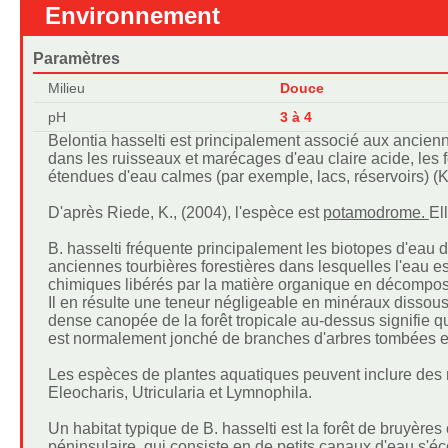
Environnement
Paramètres
Milieu
Douce
pH
3 à 4
Belontia hasselti est principalement associé aux ancie
dans les ruisseaux et marécages d'eau claire acide, les 
étendues d'eau calmes (par exemple, lacs, réservoirs) (Ko
D'après Riede, K., (2004), l'espèce est
potamodrome.
El
B. hasselti fréquente principalement les biotopes d'eau
anciennes tourbières forestières dans lesquelles l'eau e
chimiques libérés par la matière organique en décomposi
Il en résulte une teneur négligeable en minéraux dissous
dense canopée de la forêt tropicale au-dessus signifie qu
est normalement jonché de branches d'arbres tombées et d
Les espèces de plantes aquatiques peuvent inclure des 
Eleocharis, Utricularia et Lymnophila.
Un habitat typique de B. hasselti est la forêt de bruyèr
péninsulaire, qui consiste en de petits canaux d'eau s'