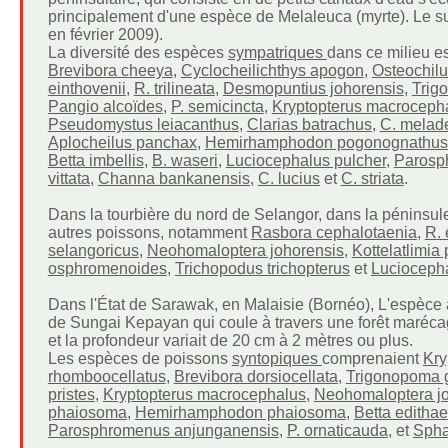
principalement d'une espèce de Melaleuca (myrte). Le sub
en février 2009).
La diversité des espèces
sympatriques
dans ce milieu e
Brevibora cheeya
,
Cyclocheilichthys apogon
,
Osteochilu
einthovenii
,
R. trilineata
,
Desmopuntius johorensis
,
Trig
Pangio alcoïdes
,
P. semicincta
,
Kryptopterus macroceph
Pseudomystus leiacanthus
,
Clarias batrachus
,
C. melad
Aplocheilus panchax
,
Hemirhamphodon pogonognathus
Betta imbellis
,
B. waseri
,
Luciocephalus pulcher
,
Parosp
vittata
,
Channa bankanensis
,
C. lucius
et
C. striata
.
Dans la tourbière du nord de Selangor, dans la péninsu
autres poissons, notamment
Rasbora cephalotaenia
,
R. 
selangoricus
,
Neohomaloptera johorensis
,
Kottelatlimia 
osphromenoides
,
Trichopodus trichopterus
et
Luciocepha
Dans l'État de Sarawak, en Malaisie (Bornéo), L'espèce 
de Sungai Kepayan qui coule à travers une forêt marécag
et la profondeur variait de 20 cm à 2 mètres ou plus.
Les espèces de poissons
syntopiques
comprenaient
Kry
rhomboocellatus
,
Brevibora dorsiocellata
,
Trigonopoma g
pristes
,
Kryptopterus macrocephalus
,
Neohomaloptera jo
phaiosoma
,
Hemirhamphodon phaiosoma
,
Betta edithae
Parosphromenus anjunganensis
,
P. ornaticauda
, et
Spha