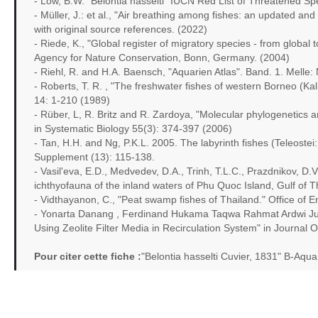
- Low, B.W. "Belontia hasselti" IUCN Red List of Threatened S
- Müller, J.: et al., "Air breathing among fishes: an updated and
with original source references. (2022)
- Riede, K., "Global register of migratory species - from global
Agency for Nature Conservation, Bonn, Germany. (2004)
- Riehl, R. and H.A. Baensch, "Aquarien Atlas". Band. 1. Mell
- Roberts, T. R. , "The freshwater fishes of western Borneo (Ka
14: 1-210 (1989)
- Rüber, L, R. Britz and R. Zardoya, "Molecular phylogenetics an
in Systematic Biology 55(3): 374-397 (2006)
- Tan, H.H. and Ng, P.K.L. 2005. The labyrinth fishes (Teleostei
Supplement (13): 115-138.
- Vasil'eva, E.D., Medvedev, D.A., Trinh, T.L.C., Prazdnikov, D.V
ichthyofauna of the inland waters of Phu Quoc Island, Gulf of 
- Vidthayanon, C., "Peat swamp fishes of Thailand." Office of 
- Yonarta Danang , Ferdinand Hukama Taqwa Rahmat Ardwi Julian
Using Zeolite Filter Media in Recirculation System" in Journa
Pour citer cette fiche :
"Belontia hasselti Cuvier, 1831" B-Aqu