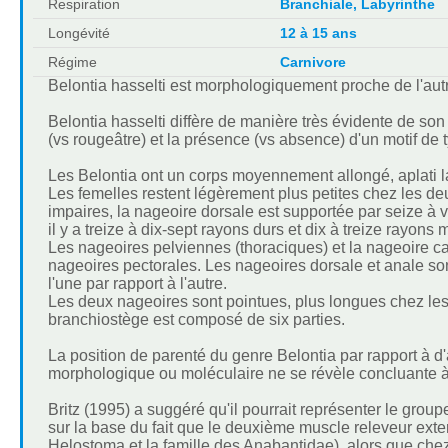
Respiration
Branchiale, Labyrinthe
Longévité
12 à 15 ans
Régime
Carnivore
Belontia hasselti est morphologiquement proche de l'au
Belontia hasselti diffère de manière très évidente de son
(vs rougeâtre) et la présence (vs absence) d'un motif de
Les Belontia ont un corps moyennement allongé, aplati l
Les femelles restent légèrement plus petites chez les d
impaires, la nageoire dorsale est supportée par seize à 
il y a treize à dix-sept rayons durs et dix à treize rayon
Les nageoires pelviennes (thoraciques) et la nageoire c
nageoires pectorales. Les nageoires dorsale et anale s
l'une par rapport à l'autre.
Les deux nageoires sont pointues, plus longues chez les
branchiostège est composé de six parties.
La position de parenté du genre Belontia par rapport à 
morphologique ou moléculaire ne se révèle concluante à 
Britz (1995) a suggéré qu'il pourrait représenter le gro
sur la base du fait que le deuxième muscle releveur ext
Helostoma et la famille des Anabantidae), alors que che