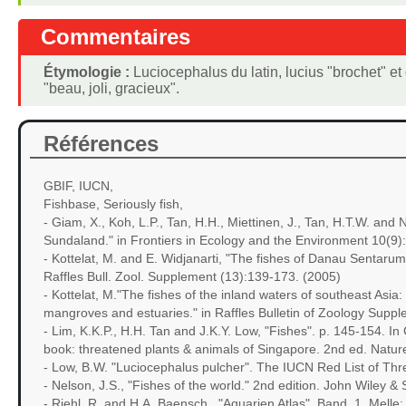
Commentaires
Étymologie :
Luciocephalus du latin, lucius "brochet" et 
"beau, joli, gracieux".
Références
GBIF, IUCN,
Fishbase, Seriously fish,
- Giam, X., Koh, L.P., Tan, H.H., Miettinen, J., Tan, H.T.W. and 
Sundaland." in Frontiers in Ecology and the Environment 10(9
- Kottelat, M. and E. Widjanarti, "The fishes of Danau Sentaru
Raffles Bull. Zool. Supplement (13):139-173. (2005)
- Kottelat, M."The fishes of the inland waters of southeast Asia
mangroves and estuaries." in Raffles Bulletin of Zoology Supp
- Lim, K.K.P., H.H. Tan and J.K.Y. Low, "Fishes". p. 145-154. 
book: threatened plants & animals of Singapore. 2nd ed. Natur
- Low, B.W. "Luciocephalus pulcher". The IUCN Red List of Th
- Nelson, J.S., "Fishes of the world." 2nd edition. John Wiley &
- Riehl, R. and H.A. Baensch, ."Aquarien Atlas". Band. 1. Mell