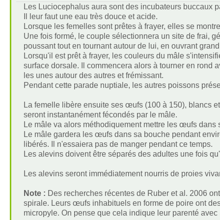
Les Luciocephalus aura sont des incubateurs buccaux pa
Il leur faut une eau très douce et acide.
Lorsque les femelles sont prêtes à frayer, elles se montr
Une fois formé, le couple sélectionnera un site de frai, g
poussant tout en tournant autour de lui, en ouvrant gran
Lorsqu'il est prêt à frayer, les couleurs du mâle s'intensifi
surface dorsale. Il commencera alors à tourner en rond a
les unes autour des autres et frémissant.
Pendant cette parade nuptiale, les autres poissons pré
La femelle libère ensuite ses œufs (100 à 150), blancs et
seront instantanément fécondés par le mâle.
Le mâle va alors méthodiquement mettre les œufs dans s
Le mâle gardera les œufs dans sa bouche pendant enviro
libérés. Il n'essaiera pas de manger pendant ce temps.
Les alevins doivent être séparés des adultes une fois qu'i
Les alevins seront immédiatement nourris de proies vivan
Note :
Des recherches récentes de Ruber et al. 2006 on
spirale. Leurs œufs inhabituels en forme de poire ont des
micropyle. On pense que cela indique leur parenté avec