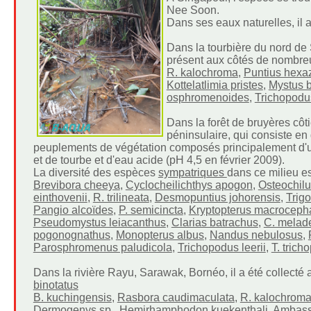
Nee Soon.
Dans ses eaux naturelles, il a
Dans la tourbière du nord de
présent aux côtés de nombre
R. kalochroma
,
Puntius hexa
Kottelatlimia pristes
,
Mystus 
osphromenoides
,
Trichopodus
Dans la forêt de bruyères cô
péninsulaire, qui consiste en
peuplements de végétation composés principalement d'un
et de tourbe et d'eau acide (pH 4,5 en février 2009).
La diversité des espèces
sympatriques
dans ce milieu e
Brevibora cheeya
,
Cyclocheilichthys apogon
,
Osteochilu
einthovenii
,
R. trilineata
,
Desmopuntius johorensis
,
Trig
Pangio alcoïdes
,
P. semicincta
,
Kryptopterus macroceph
Pseudomystus leiacanthus
,
Clarias batrachus
,
C. melad
pogonognathus
,
Monopterus albus
,
Nandus nebulosus
,
Parosphromenus paludicola
,
Trichopodus leerii
,
T. trich
Dans la rivière Rayu, Sarawak, Bornéo, il a été collecté
binotatus
B. kuchingensis
,
Rasbora caudimaculata
,
R. kalochrom
Dermogenys sp.,
Hemirhamphodon kuekenthali
,
Ambass