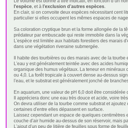
Le volume est donné à titre indicatif, en fonction d’un 
l'espèce
, et à
l’exclusion d’autres espèces
.
En clair, si on convoite deux espèces nécessitant cent lit
particulier si elles occupent les mêmes espaces de nage
Sa coloration cryptique brun et la forme allongée de la t
prédateur par embuscade qui reste immobile dans la végé
L'espèce est limitée aux habitats forestiers des marais 
dans une végétation riveraine submergée.
Il habite des tourbières ou des marais avec de la tourbe
L'eau y est généralement teintée avec des acides humiqu
organique des humus végétaux. La teneur en minéraux dis
ou 4,0. La forêt tropicale à couvert dense au-dessus sig
l'eau, et le substrat est généralement jonché de branches
En aquarium, une valeur de pH 6,0 doit être considéré
Il appréciera donc une eau très douce et acide, voire trè
On devra utiliser de la tourbe comme substrat et ajoute
certaines d'entre elles dépassent en surface.
Laissez cependant un espace de quelques centimètres en
couche d'air humide au-dessus de son réservoir, mais par
L'ajout d'un peu de litière de feuilles sous forme de feui