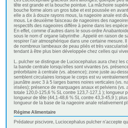
tête est grande et la bouche pointue. La mâchoire supérieu
bouche forme alors un gros tube et est poussée en avant su
elle a dix à douze rayons mous, la nageoire anale est divi
mous. Le deuxième faisceau de nageoires des nageoires
respectifs des nageoires diffère à peine dans les espèce
En effet, comme d'autres dans le sous-ordre Anabantoid
sous le nom d' organe labyrinthe . Appelé en raison de s
respirer l'air atmosphérique dans une certaine mesure. Il
de nombreux lambeaux de peau pliés et très vascularisés 
tendant à être plus bien développée chez celles qui vive
L. pulcher se distingue de Luciocephalus aura chez les 
la bande centrale lorsqu'elles sont vivantes (vs. présence
préorbitaire à centrale (vs. absence); zone juste au-des
semblent circulaires lorsque le corps est vu ventralemen
jaunâtre avec 3 à 5 larges barres noires verticales (vs. 
irisées); présence de marquages ​​anaux et pelviens (vs.
totale 120,0-125,6 % SL contre 123,7-127,1 ); longueur p
longueur de tête (44,1-48,6 % SL contre 43,3-45,9 ); plu
longueur de la base de la nageoire anale relativement pl
Régime Alimentaire
Prédateur piscivore, Luciocephalus pulcher n'accepte qu