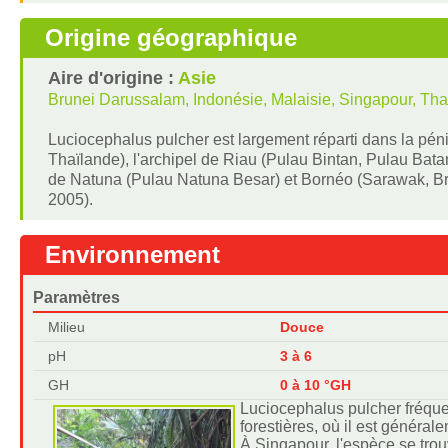
Origine géographique
Aire d'origine :
Asie
Brunei Darussalam, Indonésie, Malaisie, Singapour, Tha
Luciocephalus pulcher est largement réparti dans la pén
Thaïlande), l'archipel de Riau (Pulau Bintan, Pulau Bata
de Natuna (Pulau Natuna Besar) et Bornéo (Sarawak, Br
2005).
Environnement
Paramètres
Milieu
Douce
pH
3 à 6
GH
0 à 10 °GH
Luciocephalus pulcher fréque
forestières, où il est généra
À Singapour, l'espèce se tro