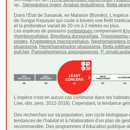
sp.,
Stenogobius ingeri
,
Anabas testudineus
,
Betta akare
Dans l'État de Sarawak, en Malaisie (Bornéo), L'espèce 
de Sungai Kepayan qui coule à travers une forêt marécag
et la profondeur variait de 20 cm à 2 mètres ou plus.
Les espèces de poissons
syntopiques
comprenaient
Kry
rhomboocellatus
,
Brevibora dorsiocellata
,
Trigonopoma g
pristes
,
Kryptopterus macrocephalus
,
Neohomaloptera jo
phaiosoma
,
Hemirhamphodon phaiosoma
,
Betta edithae
pulcher
,
Parosphromenus anjunganensis
,
P. ornaticauda
L'espèce n'est en aucun cas commune dans les habitats 
Low, obs. pers. 2012-2018). Cependant, la tendance géné
Des recherches sur sa population, son cycle biologique 
tendances de l'habitat et à l'élaboration d'un plan de ges
recommandée. Des programmes d'éducation publique devrai