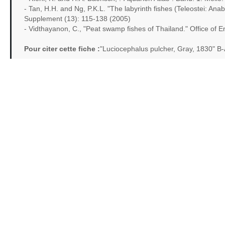
- Tan, H.H. and Ng, P.K.L. "The labyrinth fishes (Teleostei: Ana
Supplement (13): 115-138 (2005)
- Vidthayanon, C., "Peat swamp fishes of Thailand." Office of 
Pour citer cette fiche :
"Luciocephalus pulcher, Gray, 1830" B