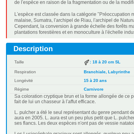
de l'espèce en raison de la fragmentation ou de la modific
L'espèce est classée dans la catégorie "Préoccupation m
malaise, Sumatra, l'archipel de Riau, l'archipel de Natun
Cependant, la conversion à grande échelle des forêts 
plantations forestières et en monoculture à l'échelle ind
Description
Taille
: 18 à 20 cm SL
Respiration
Branchiale, Labyrinthe
Longévité
15 à 20 ans
Régime
Carnivore
Sa coloration cryptique brun et la forme allongée de ce p
fait de lui un chasseur à l'affut efficace.
L. pulcher a été le seul représentant du genre pendant d
aura en 2005. L. aura est un peu plus petit que L. pulcher
ses flancs. Les deux espèces n'ont pas de vessie natatoi
Les Luciocéphale gracieux sont allongés, quelque peu apl