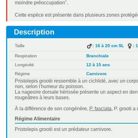
moindre préoccupation".
Cette espèce est présente dans plusieurs zones protég
Description
Taille
: 16 à 20 cm SL
: 
Respiration
Branchiale
Longévité
12 à 15 ans
Régime
Carnivore
Pristolepis grootii ressemble à un cichlidé, avec un corps 
non, selon l'humeur du poisson.
La nageoire dorsale hérissée présente un aspect en dents
rougeâtres à leurs bases.
À la différence de son congénère,
P. fasciata
, P. grooti 
Régime Alimentaire
Pristolepis grootii est un prédateur carnivore.