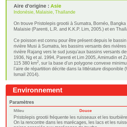
Aire d'origine :
Asie
Indonésie, Malaisie, Thaïlande
On trouve Pristolepis grootii à Sumatra, Bornéo, Bangk
Malaisie (Parenti, L.R. and K.K.P. Lim, 2005.) et en Thaï
Ce poisson est connu pour être présent depuis le bassin v
rivière Musi à Sumatra, les bassins versants des rivière
rivière Rajang vers le sud jusqu'aux bassins versants d
1936, Ng et al. 1994, Parenti et Lim 2005, Amirrudin et 
2
115 380 km
, sur la base d'un polygone convexe minimu
l'aire de répartition décrite dans la littérature disponibl
Ismail 2014).
Environnement
Paramètres
Milieu
Douce
Pristolepis grootii fréquente les ruisseaux et les tourbiè
On la rencontre dans les marécages, les lacs et les ruis