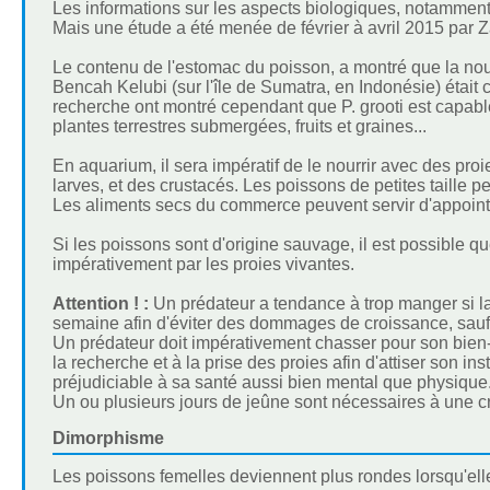
Les informations sur les aspects biologiques, notamment
Mais une étude a été menée de février à avril 2015 par Z
Le contenu de l'estomac du poisson, a montré que la nou
Bencah Kelubi (sur l'île de Sumatra, en Indonésie) était
recherche ont montré cependant que P. grooti est capab
plantes terrestres submergées, fruits et graines...
En aquarium, il sera impératif de le nourrir avec des proi
larves, et des crustacés. Les poissons de petites taille p
Les aliments secs du commerce peuvent servir d'appoints
Si les poissons sont d'origine sauvage, il est possible q
impérativement par les proies vivantes.
Attention ! :
Un prédateur a tendance à trop manger si la no
semaine afin d'éviter des dommages de croissance, sauf à
Un prédateur doit impérativement chasser pour son bien-êtr
la recherche et à la prise des proies afin d'attiser son in
préjudiciable à sa santé aussi bien mental que physique
Un ou plusieurs jours de jeûne sont nécessaires à une 
Dimorphisme
Les poissons femelles deviennent plus rondes lorsqu'elle