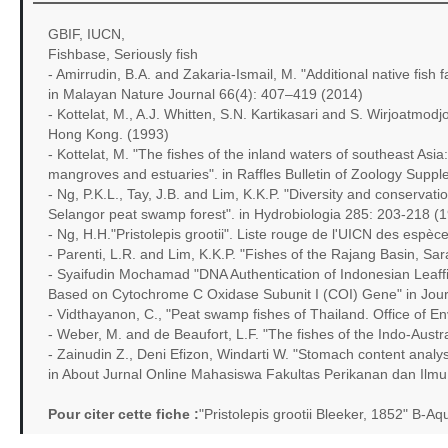
GBIF, IUCN,
Fishbase, Seriously fish
- Amirrudin, B.A. and Zakaria-Ismail, M. "Additional native fish
in Malayan Nature Journal 66(4): 407–419 (2014)
- Kottelat, M., A.J. Whitten, S.N. Kartikasari and S. Wirjoatmod
Hong Kong. (1993)
- Kottelat, M. "The fishes of the inland waters of southeast Asi
mangroves and estuaries". in Raffles Bulletin of Zoology Supp
- Ng, P.K.L., Tay, J.B. and Lim, K.K.P. "Diversity and conservati
Selangor peat swamp forest". in Hydrobiologia 285: 203-218 (
- Ng, H.H."Pristolepis grootii". Liste rouge de l'UICN des esp
- Parenti, L.R. and Lim, K.K.P. "Fishes of the Rajang Basin, Sa
- Syaifudin Mochamad "DNA Authentication of Indonesian Leaffi
Based on Cytochrome C Oxidase Subunit I (COI) Gene" in Journ
- Vidthayanon, C., "Peat swamp fishes of Thailand. Office of E
- Weber, M. and de Beaufort, L.F. "The fishes of the Indo-Austral
- Zainudin Z., Deni Efizon, Windarti W. "Stomach content anal
in About Jurnal Online Mahasiswa Fakultas Perikanan dan Ilmu 
Pour citer cette fiche :
"Pristolepis grootii Bleeker, 1852" B-A