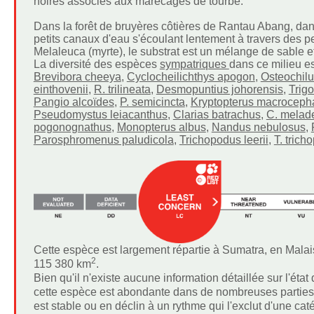
noires associés aux marécages de tourbe.
Dans la forêt de bruyères côtières de Rantau Abang, dans
petits canaux d'eau s'écoulant lentement à travers des
Melaleuca (myrte), le substrat est un mélange de sable et
La diversité des espèces
sympatriques
dans ce milieu e
Brevibora cheeya
,
Cyclocheilichthys apogon
,
Osteochilu
einthovenii
,
R. trilineata
,
Desmopuntius johorensis
,
Trig
Pangio alcoïdes
,
P. semicincta
,
Kryptopterus macroceph
Pseudomystus leiacanthus
,
Clarias batrachus
,
C. melad
pogonognathus
,
Monopterus albus
,
Nandus nebulosus
,
Parosphromenus paludicola
,
Trichopodus leerii
,
T. trich
Cette espèce est largement répartie à Sumatra, en Malai
2
115 380 km
.
Bien qu'il n'existe aucune information détaillée sur l'ét
cette espèce est abondante dans de nombreuses parties d
est stable ou en déclin à un rythme qui l'exclut d'une c