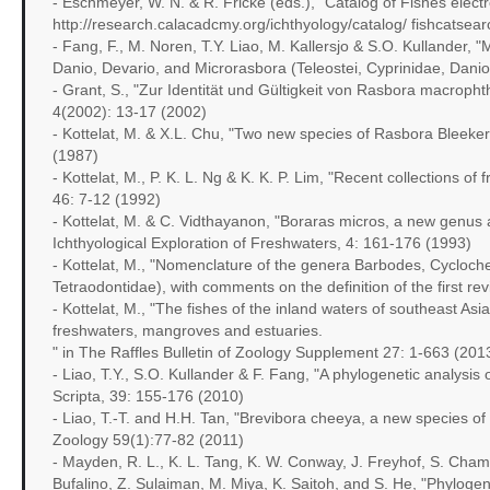
- Eschmeyer, W. N. & R. Fricke (eds.), "Catalog of Fishes elect
http://research.calacadcmy.org/ichthyology/catalog/ fishcatsear
- Fang, F., M. Noren, T.Y. Liao, M. Kallersjo & S.O. Kullander, 
Danio, Devario, and Microrasbora (Teleostei, Cyprinidae, Danio
- Grant, S., "Zur Identität und Gültigkeit von Rasbora macro
4(2002): 13-17 (2002)
- Kottelat, M. & X.L. Chu, "Two new species of Rasbora Bleeke
(1987)
- Kottelat, M., P. K. L. Ng & K. K. P. Lim, "Recent collections o
46: 7-12 (1992)
- Kottelat, M. & C. Vidthayanon, "Boraras micros, a new genus a
Ichthyological Exploration of Freshwaters, 4: 161-176 (1993)
- Kottelat, M., "Nomenclature of the genera Barbodes, Cycloch
Tetraodontidae), with comments on the definition of the first re
- Kottelat, M., "The fishes of the inland waters of southeast As
freshwaters, mangroves and estuaries.
" in The Raffles Bulletin of Zoology Supplement 27: 1-663 (201
- Liao, T.Y., S.O. Kullander & F. Fang, "A phylogenetic analysis 
Scripta, 39: 155-176 (2010)
- Liao, T.-T. and H.H. Tan, "Brevibora cheeya, a new species of 
Zoology 59(1):77-82 (2011)
- Mayden, R. L., K. L. Tang, K. W. Conway, J. Freyhof, S. Cha
Bufalino, Z. Sulaiman, M. Miya, K. Saitoh, and S. He, "Phylogen