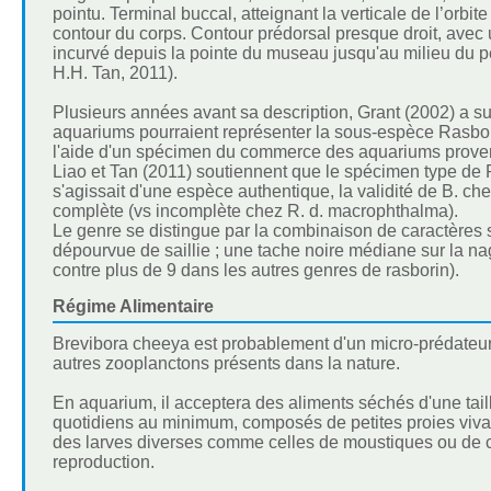
pointu. Terminal buccal, atteignant la verticale de l’orbit
contour du corps. Contour prédorsal presque droit, avec
incurvé depuis la pointe du museau jusqu'au milieu du pé
H.H. Tan, 2011).
Plusieurs années avant sa description, Grant (2002) a
aquariums pourraient représenter la sous-espèce Rasbor
l'aide d'un spécimen du commerce des aquariums provena
Liao et Tan (2011) soutiennent que le spécimen type de R
s'agissait d'une espèce authentique, la validité de B. ch
complète (vs incomplète chez R. d. macrophthalma).
Le genre se distingue par la combinaison de caractères s
dépourvue de saillie ; une tache noire médiane sur la nag
contre plus de 9 dans les autres genres de rasborin).
Régime Alimentaire
Brevibora cheeya est probablement d'un micro-prédateur s
autres zooplanctons présents dans la nature.
En aquarium, il acceptera des aliments séchés d'une tail
quotidiens au minimum, composés de petites proies vivan
des larves diverses comme celles de moustiques ou de c
reproduction.