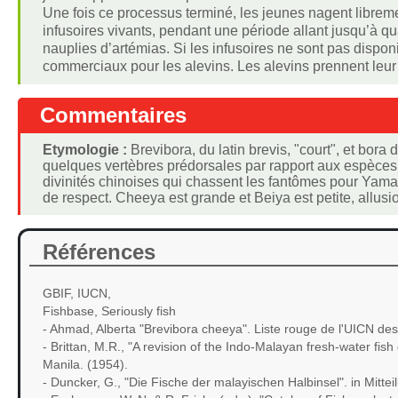
Une fois ce processus terminé, les jeunes nagent librement
infusoires vivants, pendant une période allant jusqu’à qu
nauplies d’artémias. Si les infusoires ne sont pas dispo
commerciaux pour les alevins. Les alevins prennent leur
Commentaires
Etymologie :
Brevibora, du latin brevis, "court", et bor
quelques vertèbres prédorsales par rapport aux espèce
divinités chinoises qui chassent les fantômes pour Yama ;
de respect. Cheeya est grande et Beiya est petite, allusi
Références
GBIF, IUCN,
Fishbase, Seriously fish
- Ahmad, Alberta "Brevibora cheeya". Liste rouge de l'UICN 
- Brittan, M.R., "A revision of the Indo-Malayan fresh-water fi
Manila. (1954).
- Duncker, G., "Die Fische der malayischen Halbinsel". in Mit