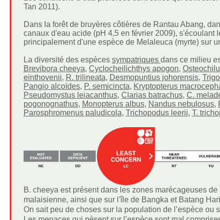
Tan 2011).
Dans la forêt de bruyères côtières de Rantau Abang, dans
canaux d'eau acide (pH 4,5 en février 2009), s'écoulan
principalement d'une espèce de Melaleuca (myrte) sur un
La diversité des espèces
sympatriques
dans ce milieu e
Brevibora cheeya
,
Cyclocheilichthys apogon
,
Osteochilu
einthovenii
,
R. trilineata
,
Desmopuntius johorensis
,
Trig
Pangio alcoïdes
,
P. semicincta
,
Kryptopterus macroceph
Pseudomystus leiacanthus
,
Clarias batrachus
,
C. melad
pogonognathus
,
Monopterus albus
,
Nandus nebulosus
,
Parosphromenus paludicola
,
Trichopodus leerii
,
T. trich
B. cheeya est présent dans les zones marécageuses de 
malaisienne, ainsi que sur l'île de Bangka et Batang Har
On sait peu de choses sur la population de l’espèce ou 
Les menaces qui pèsent sur l’espèce sont mal comprises,