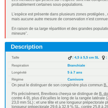
probablement certaines sous-populations.
L'espèce est présente dans plusieurs zones protégées
mais aucune autre mesure de conservation n'est connue 
En raison de sa large répartition et des grandes popula
mineure".
Description
Taille
: 4,5 à 5,5 cm SL
:
Respiration
Branchiale
Longévité
5 à 7 ans
Régime
Carnivore
On peut le distinguer de son congénère plus commun
B.
Pls précisément, Brevibora cheeya se distingue de
B. do
contre 4-9), plus d'écailles le long de la rangée latérale
23,0 mm SL) ; et une tête et une longueur prépectorale pl
longueur prépectorale 29,6 à 32,9 % SL, contre 25,8 à 28