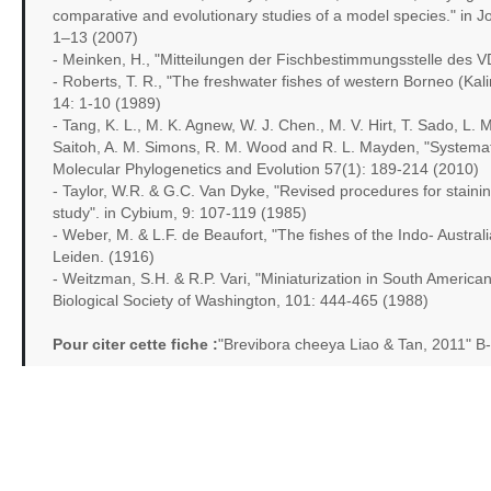
comparative and evolutionary studies of a model species." in 
1–13 (2007)
- Meinken, H., "Mitteilungen der Fischbestimmungsstelle des VD
- Roberts, T. R., "The freshwater fishes of western Borneo (Kal
14: 1-10 (1989)
- Tang, K. L., M. K. Agnew, W. J. Chen., M. V. Hirt, T. Sado, L.
Saitoh, A. M. Simons, R. M. Wood and R. L. Mayden, "Systematic
Molecular Phylogenetics and Evolution 57(1): 189-214 (2010)
- Taylor, W.R. & G.C. Van Dyke, "Revised procedures for stainin
study". in Cybium, 9: 107-119 (1985)
- Weber, M. & L.F. de Beaufort, "The fishes of the Indo- Australi
Leiden. (1916)
- Weitzman, S.H. & R.P. Vari, "Miniaturization in South America
Biological Society of Washington, 101: 444-465 (1988)
Pour citer cette fiche :
"Brevibora cheeya Liao & Tan, 2011" B