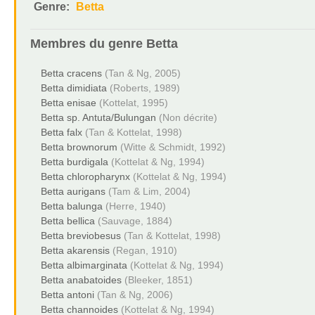
Genre:
Betta
Membres du genre
Betta
Betta cracens
(Tan & Ng, 2005)
Betta dimidiata
(Roberts, 1989)
Betta enisae
(Kottelat, 1995)
Betta sp. Antuta/Bulungan
(Non décrite)
Betta falx
(Tan & Kottelat, 1998)
Betta brownorum
(Witte & Schmidt, 1992)
Betta burdigala
(Kottelat & Ng, 1994)
Betta chloropharynx
(Kottelat & Ng, 1994)
Betta aurigans
(Tam & Lim, 2004)
Betta balunga
(Herre, 1940)
Betta bellica
(Sauvage, 1884)
Betta breviobesus
(Tan & Kottelat, 1998)
Betta akarensis
(Regan, 1910)
Betta albimarginata
(Kottelat & Ng, 1994)
Betta anabatoides
(Bleeker, 1851)
Betta antoni
(Tan & Ng, 2006)
Betta channoides
(Kottelat & Ng, 1994)