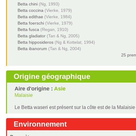
Betta chini
(Ng, 1993)
Betta coccina
(Vierke, 1979)
Betta edithae
(Vierke, 1984)
Betta foerschi
(Vierke, 1979)
Betta fusca
(Regan, 1910)
Betta gladiator
(Tan & Ng, 2005)
Betta hipposideros
(Ng & Kottelat, 1994)
Betta ibanorum
(Tan & Ng, 2004)
25 prem
Origine géographique
Aire d'origine :
Asie
Malaisie
Le Betta waseri est présent sur la côte est de la Malais
Environnement