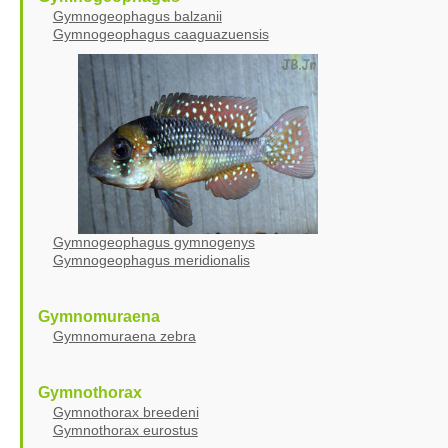
Gymnogeophagus balzanii
Gymnogeophagus caaguazuensis
Gymnogeophagus gymnogenys
Gymnogeophagus meridionalis
Gymnomuraena
Gymnomuraena zebra
Gymnothorax
Gymnothorax breedeni
Gymnothorax eurostus