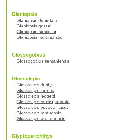
Glaniopsis
Glaniopsis denudata
Glaniopsis gossei
Glaniopsis hanitschi
Glaniopsis multiradiata
Glossogobius
Glossogobius sentaniensis
Glossolepis
Glossolepis dorityi
Glossolepis incisus
Glossolepis leggetti
Glossolepis multisquamata
Glossolepis pseudoincisus
Glossolepis ramuensis
Glossolepis wanamensis
Glyptoperichthys