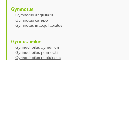
Gymnotus
Gymnotus anguillaris
Gymnotus carapo
Gymnotus inaequilabiatus
Gyrinocheilus
Gyrinocheilus aymonieri
Gyrinocheilus pennocki
Gyrinocheilus pustulosus