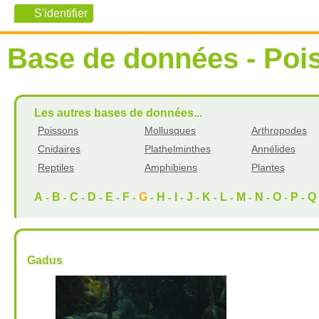
Base de données - Poi
Les autres bases de données...
Poissons
Mollusques
Arthropodes
Cnidaires
Plathelminthes
Annélides
Reptiles
Amphibiens
Plantes
A
B
C
D
E
F
G
H
I
J
K
L
M
N
O
P
Q
-
-
-
-
-
-
-
-
-
-
-
-
-
-
-
-
Gadus