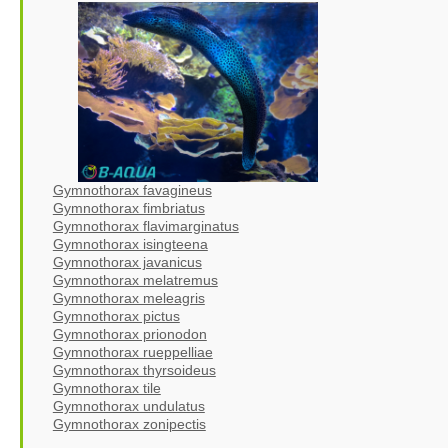
Gymnothorax favagineus
Gymnothorax fimbriatus
Gymnothorax flavimarginatus
Gymnothorax isingteena
Gymnothorax javanicus
Gymnothorax melatremus
Gymnothorax meleagris
Gymnothorax pictus
Gymnothorax prionodon
Gymnothorax rueppelliae
Gymnothorax thyrsoideus
Gymnothorax tile
Gymnothorax undulatus
Gymnothorax zonipectis