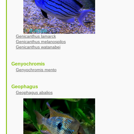
Genicanthus lamarck
Genicanthus melanospilos
Genicanthus watanabei
Genyochromis
Genyochromis mento
Geophagus
Geophagus abalios