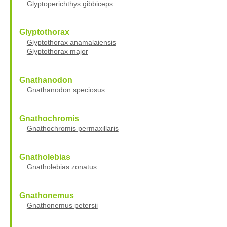
Glyptoperichthys gibbiceps
Glyptothorax
Glyptothorax anamalaiensis
Glyptothorax major
Gnathanodon
Gnathanodon speciosus
Gnathochromis
Gnathochromis permaxillaris
Gnatholebias
Gnatholebias zonatus
Gnathonemus
Gnathonemus petersii