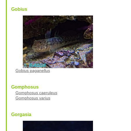
Gobius
Gobius paganellus
Gomphosus
Gomphosus caeruleus
Gomphosus varius
Gorgasia