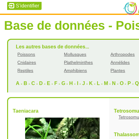
Base de données - Poi
Les autres bases de données...
Poissons
Mollusques
Arthropodes
Cnidaires
Plathelminthes
Annélides
Reptiles
Amphibiens
Plantes
A
B
C
D
E
F
G
H
I
J
K
L
M
N
O
P
Q
-
-
-
-
-
-
-
-
-
-
-
-
-
-
-
-
Taeniacara
Tetrosom
Tetrosomu
Thalasso