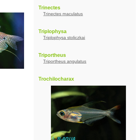
Trinectes
Trinectes maculatus
Triplophysa
Triplophysa stoliczkai
Triportheus
Triportheus angulatus
Trochilocharax