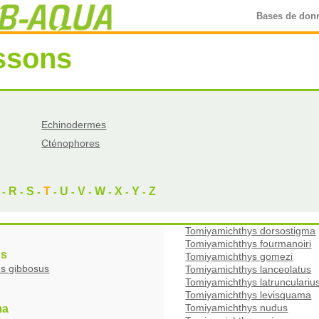
Bases de don
ssons
Echinodermes
Cténophores
R
S
T
U
V
W
X
Y
Z
-
-
-
-
-
-
-
-
-
Tomiyamichthys dorsostigma
Tomiyamichthys fourmanoiri
us
Tomiyamichthys gomezi
s gibbosus
Tomiyamichthys lanceolatus
Tomiyamichthys latrunculariu
Tomiyamichthys levisquama
Tomiyamichthys nudus
ma