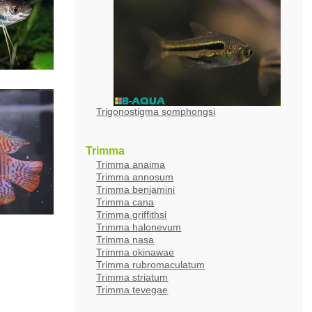
Trigonostigma somphongsi
Trimma
Trimma anaima
Trimma annosum
Trimma benjamini
Trimma cana
Trimma griffithsi
Trimma halonevum
Trimma nasa
Trimma okinawae
Trimma rubromaculatum
Trimma striatum
Trimma tevegae