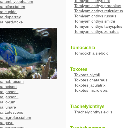
Tomiyamichthys oni
ma amblycephalum
Tomiyamichthys praealtus
a bifasciatum
Tomiyamichthys reticulatus
ma cupido
Tomiyamichthys russus
ma duperrey
Tomiyamichthys smithi
ma hardwicke
Tomiyamichthys tanyspilus
Tomiyamichthys zonatus
Tomocichla
Tomocichla sieboldii
Toxotes
Toxotes blythii
Toxotes chatareus
ma hebraicum
Toxotes jaculatrix
a heiseri
Toxotes microlepis
a jansenii
a jansenii
ma loxum
Trachelyichthys
a lunare
Trachelyichthys exilis
ma Lutescens
a nigrofasciatum
ma pavo
ma purpureum