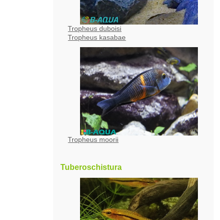
Tropheus duboisi
Tropheus kasabae
Tropheus moorii
Tuberoschistura