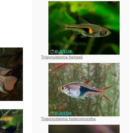
Trigonostigma hengeli
Trigonostigma heteromorpha