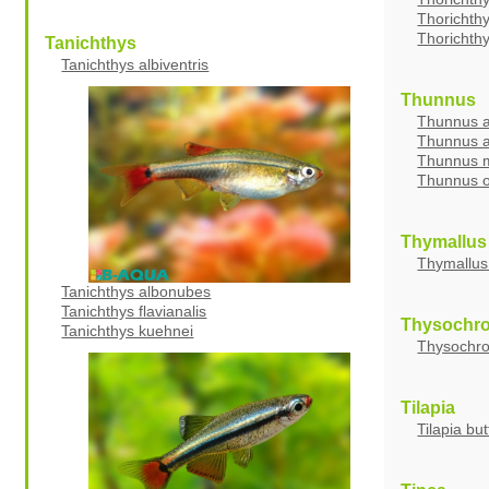
Thorichthy
Thorichthy
Tanichthys
Tanichthys albiventris
Thunnus
Thunnus a
Thunnus a
Thunnus m
Thunnus 
Thymallus
Thymallus
Tanichthys albonubes
Tanichthys flavianalis
Thysochr
Tanichthys kuehnei
Thysochro
Tilapia
Tilapia but