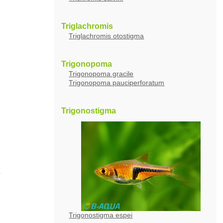
Triglachromis
Triglachromis otostigma
Trigonopoma
Trigonopoma gracile
Trigonopoma pauciperforatum
Trigonostigma
s
Trigonostigma espei