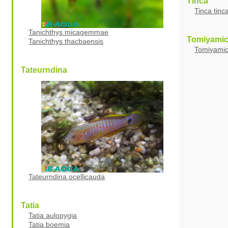
Tinca
Tinca tinc
Tanichthys micagemmae
Tomiyamic
Tanichthys thacbaensis
Tomiyamic
Tateurndina
Tateurndina ocellicauda
Tatia
Tatia aulopygia
Tatia boemia