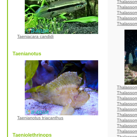
Thalasso
Thalassom
Thalasso
Thalasso
Thalasso
Taeniacara candidi
Taenianotus
Thalasso
Thalassom
Thalassom
Thalassom
Thalasso
Thalassom
Taenianotus triacanthus
Thalasso
Thalassom
Thalasso
Taeniolethrinops
Thalasso