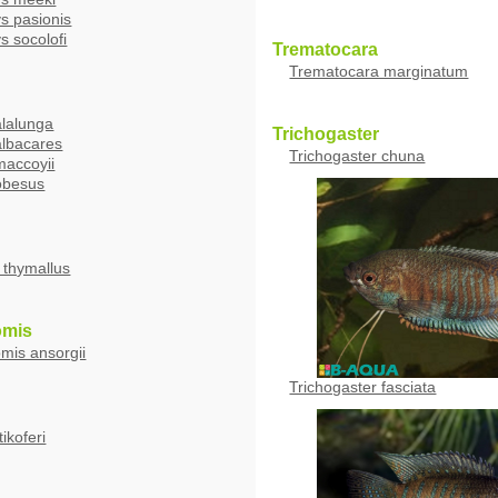
s pasionis
s socolofi
Trematocara
Trematocara marginatum
lalunga
Trichogaster
lbacares
Trichogaster chuna
accoyii
obesus
 thymallus
omis
mis ansorgii
Trichogaster fasciata
tikoferi