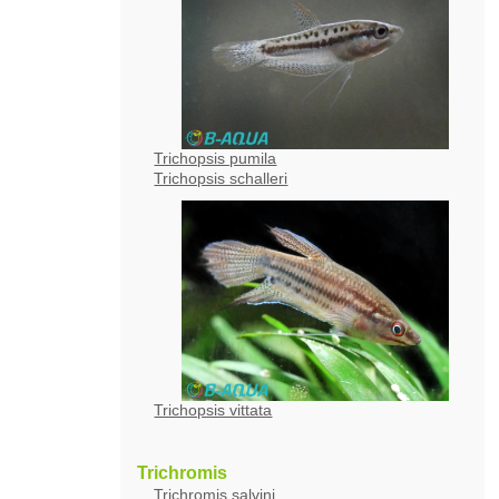
Trichopsis pumila
Trichopsis schalleri
Trichopsis vittata
Trichromis
Trichromis salvini