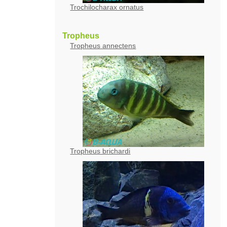
Trochilocharax ornatus
Tropheus
Tropheus annectens
Tropheus brichardi