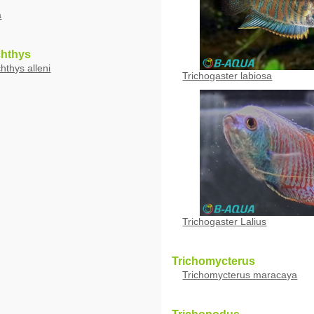
a
hthys
hthys alleni
Trichogaster labiosa
Trichogaster Lalius
Trichomycterus
Trichomycterus maracaya