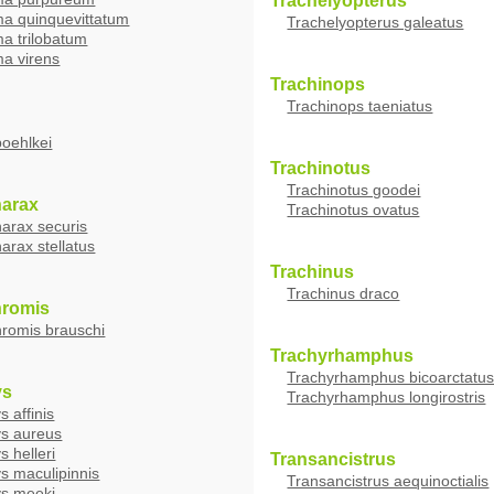
Trachelyopterus
a quinquevittatum
Trachelyopterus galeatus
a trilobatum
a virens
Trachinops
Trachinops taeniatus
boehlkei
Trachinotus
Trachinotus goodei
arax
Trachinotus ovatus
arax securis
arax stellatus
Trachinus
Trachinus draco
hromis
romis brauschi
Trachyrhamphus
Trachyrhamphus bicoarctatu
ys
Trachyrhamphus longirostris
s affinis
ys aureus
s helleri
Transancistrus
s maculipinnis
Transancistrus aequinoctialis
ys meeki