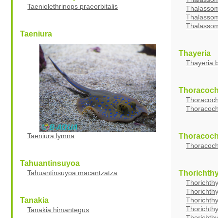
Taeniolethrinops praeorbitalis
Thalassom
Thalassom
Thalassom
Taeniura
Thayeria
Thayeria 
Thoracoch
Thoracoch
Thoracoch
Taeniura lymna
Thoracoc
Thoracoch
Tahuantinsuyoa
Tahuantinsuyoa macantzatza
Thorichth
Thorichthy
Thorichth
Tanakia
Thorichthy
Thorichthy
Tanakia himantegus
Thorichth